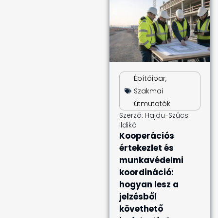
Építőipar
,
Szakmai
útmutatók
Szerző:
Hajdu-Szűcs
Ildikó
Kooperációs
értekezlet és
munkavédelmi
koordináció:
hogyan lesz a
jelzésből
követhető