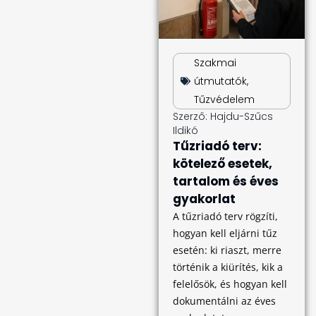
Szakmai
útmutatók
,
Tűzvédelem
Szerző:
Hajdu-Szűcs
Ildikó
Tűzriadó terv:
kötelező esetek,
tartalom és éves
gyakorlat
A tűzriadó terv rögzíti,
hogyan kell eljárni tűz
esetén: ki riaszt, merre
történik a kiürítés, kik a
felelősök, és hogyan kell
dokumentálni az éves