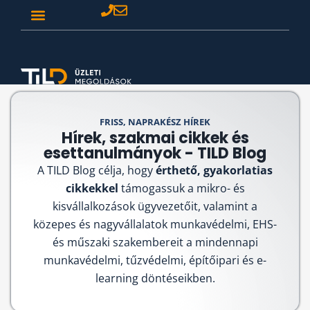
FRISS, NAPRAKÉSZ HÍREK
Hírek, szakmai cikkek és
esettanulmányok - TILD Blog
A TILD Blog célja, hogy
érthető, gyakorlatias
cikkekkel
támogassuk a mikro- és
kisvállalkozások ügyvezetőit, valamint a
közepes és nagyvállalatok munkavédelmi, EHS-
és műszaki szakembereit a mindennapi
munkavédelmi, tűzvédelmi, építőipari és e-
learning döntéseikben.