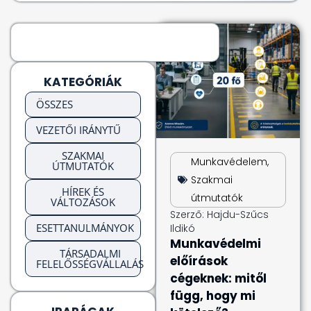
KATEGÓRIÁK
ÖSSZES
VEZETŐI IRÁNYTŰ
SZAKMAI
Munkavédelem
,
ÚTMUTATÓK
Szakmai
HÍREK ÉS
útmutatók
VÁLTOZÁSOK
Szerző:
Hajdu-Szűcs
ESETTANULMÁNYOK
Ildikó
Munkavédelmi
TÁRSADALMI
előírások
FELELŐSSÉGVÁLLALÁS
cégeknek: mitől
függ, hogy mi