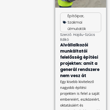
Építőipar
,
Szakmai
útmutatók
Szerző:
Hajdu-Szűcs
Ildikó
Alvállalkozói
munkáltatói
felelősség építési
projekten: amit a
generál rendszere
nem vesz át
Egy kisebb kivitelező
nagyobb építési
projekten is felel a saját
embereiért, eszközeiért,
oktatásáért és