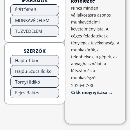
IPARÁGAK
kötelező?
Nincs minden
ÉPÍTŐIPAR
vállalkozásra azonos
MUNKAVÉDELEM
munkavédelmi
követelménylista. A
TŰZVÉDELEM
céges feladatokat a
tényleges tevékenység, a
munkakörök, a
SZERZŐK
telephelyek, a gépek, az
Hajdu Tibor
anyaghasználat, a
létszám és a
Hajdu-Szűcs Ildikó
munkavégzés
Tornyi Ildikó
2026-07-30
Cikk megnyitása →
Fejes Balázs