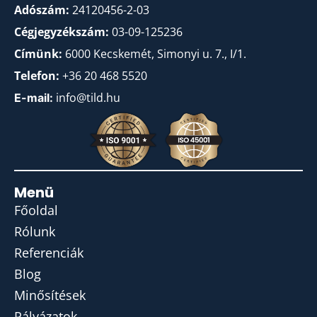
Adószám:
24120456-2-03
Cégjegyzékszám:
03-09-125236
Címünk:
6000 Kecskemét, Simonyi u. 7., I/1.
Telefon:
+36 20 468 5520
info@tild.hu
E-mail:
Menü
Főoldal
Rólunk
Referenciák
Blog
Minősítések
Pályázatok