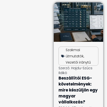
Szakmai
útmutatók
,
Vezetői iránytű
Szerző:
Hajdu-Szűcs
Ildikó
Beszállítói ESG-
követelmények:
mire készüljön egy
magyar
vállalkozás?