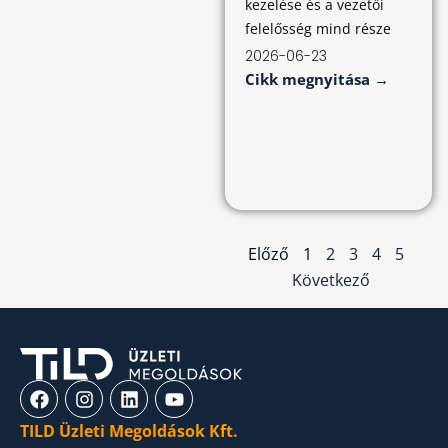
kezelése és a vezetői
felelősség mind része
2026-06-23
Cikk megnyitása →
Előző
1
2
3
4
5
Következő
TILD Üzleti Megoldások Kft.