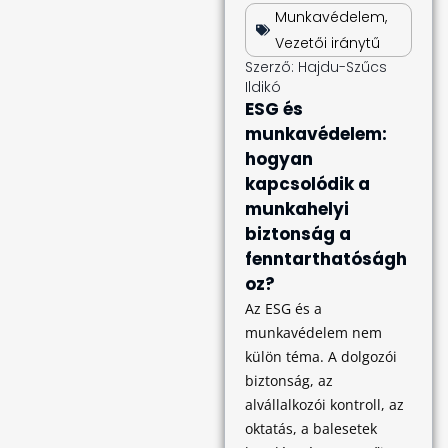
Munkavédelem
,
Vezetői iránytű
Szerző:
Hajdu-Szűcs
Ildikó
ESG és
munkavédelem:
hogyan
kapcsolódik a
munkahelyi
biztonság a
fenntarthatóságh
oz?
Az ESG és a
munkavédelem nem
külön téma. A dolgozói
biztonság, az
alvállalkozói kontroll, az
oktatás, a balesetek