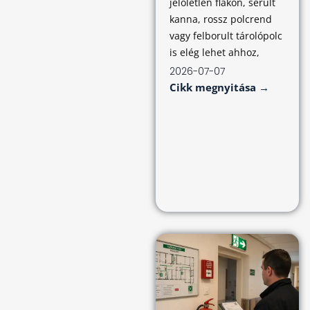
jelöletlen flakon, sérült
kanna, rossz polcrend
vagy felborult tárolópolc
is elég lehet ahhoz,
2026-07-07
Cikk megnyitása →