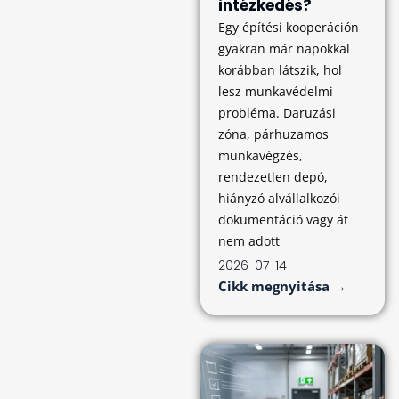
intézkedés?
Egy építési kooperáción
gyakran már napokkal
korábban látszik, hol
lesz munkavédelmi
probléma. Daruzási
zóna, párhuzamos
munkavégzés,
rendezetlen depó,
hiányzó alvállalkozói
dokumentáció vagy át
nem adott
2026-07-14
Cikk megnyitása →