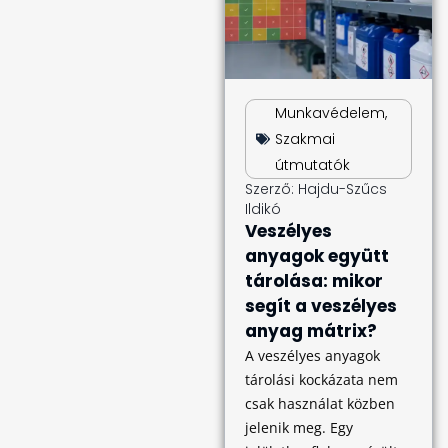
Munkavédelem
,
Szakmai
útmutatók
Szerző:
Hajdu-Szűcs
Ildikó
Veszélyes
anyagok együtt
tárolása: mikor
segít a veszélyes
anyag mátrix?
A veszélyes anyagok
tárolási kockázata nem
csak használat közben
jelenik meg. Egy