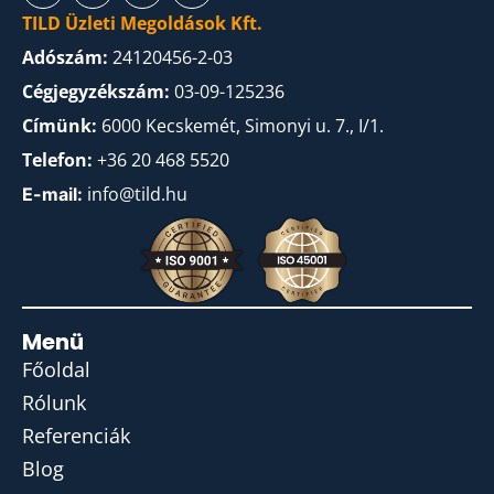
TILD Üzleti Megoldások Kft.
Adószám:
24120456-2-03
Cégjegyzékszám:
03-09-125236
Címünk:
6000 Kecskemét, Simonyi u. 7., I/1.
Telefon:
+36 20 468 5520
info@tild.hu
E-mail:
Menü
Főoldal
Rólunk
Referenciák
Blog