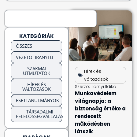
KATEGÓRIÁK
ÖSSZES
VEZETŐI IRÁNYTŰ
SZAKMAI
Hírek és
ÚTMUTATÓK
változások
HÍREK ÉS
Szerző:
Tornyi Ildikó
VÁLTOZÁSOK
Munkavédelem
ESETTANULMÁNYOK
világnapja: a
biztonság értéke a
TÁRSADALMI
rendezett
FELELŐSSÉGVÁLLALÁS
működésben
látszik