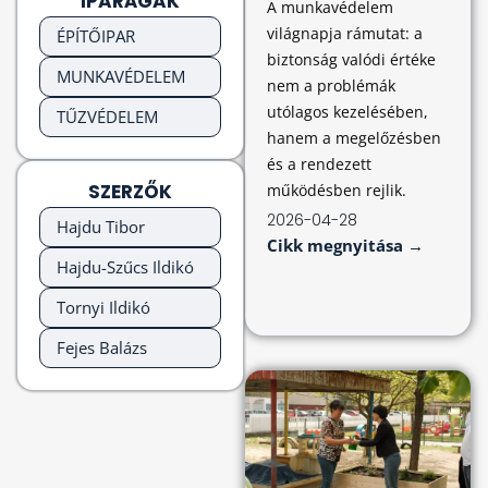
IPARÁGAK
A munkavédelem
világnapja rámutat: a
ÉPÍTŐIPAR
biztonság valódi értéke
MUNKAVÉDELEM
nem a problémák
utólagos kezelésében,
TŰZVÉDELEM
hanem a megelőzésben
és a rendezett
SZERZŐK
működésben rejlik.
2026-04-28
Hajdu Tibor
Cikk megnyitása →
Hajdu-Szűcs Ildikó
Tornyi Ildikó
Fejes Balázs