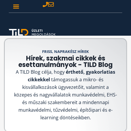
FRISS, NAPRAKÉSZ HÍREK
Hírek, szakmai cikkek és
esettanulmányok - TILD Blog
A TILD Blog célja, hogy
érthető, gyakorlatias
cikkekkel
támogassuk a mikro- és
kisvállalkozások ügyvezetőit, valamint a
közepes és nagyvállalatok munkavédelmi, EHS-
és műszaki szakembereit a mindennapi
munkavédelmi, tűzvédelmi, építőipari és e-
learning döntéseikben.