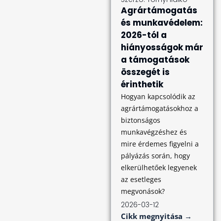
Agrártámogatás
és munkavédelem:
2026-tól a
hiányosságok már
a támogatások
összegét is
érinthetik
Hogyan kapcsolódik az
agrártámogatásokhoz a
biztonságos
munkavégzéshez és
mire érdemes figyelni a
pályázás során, hogy
elkerülhetőek legyenek
az esetleges
megvonások?
2026-03-12
Cikk megnyitása →