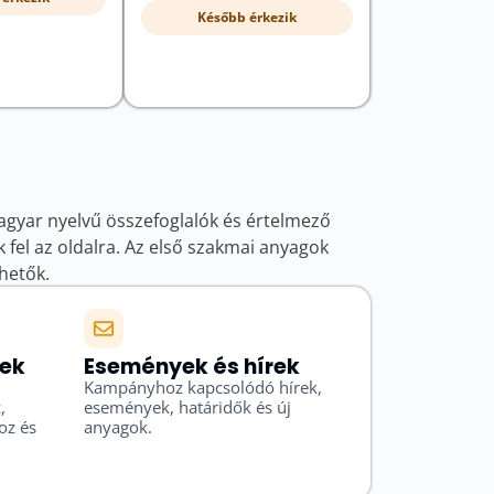
Később érkezik
yar nyelvű összefoglalók és értelmező
fel az oldalra. Az első szakmai anyagok
hetők.
sek
Események és hírek
Kampányhoz kapcsolódó hírek,
,
események, határidők és új
oz és
anyagok.