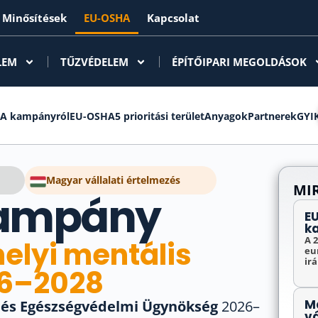
Minősítések
EU-OSHA
Kapcsolat
LEM
TŰZVÉDELEM
ÉPÍTŐIPARI MEGOLDÁSOK
A kampányról
EU-OSHA
5 prioritási terület
Anyagok
Partnerek
GYI
Magyar vállalati értelmezés
MIR
kampány
E
k
A 
elyi mentális
eu
irá
26–2028
M
 és Egészségvédelmi Ügynökség
2026–
vá