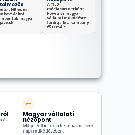
rtelmezés
A TILD
médiapartnerként
zetői, HR-es és
követi és magyar
nkavédelmi
vállalati működésre
empontok magyar
fordítja le a kampány
geknek.
fő témáit.
ról
Magyar vállalati
nézőpont
a és
Mit jelenthet mindez a hazai cégek
napi működésében.