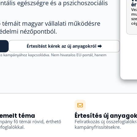
ális egészségre és a pszichoszociális
é
Ve
mu
sz
ő témáit magyar vállalati működésre
cé
védelmi nézőpontból.
Értesítést kérek az új anyagokról ⮕
s kampányához kapcsolódva. Nem hivatalos EU-portál, hanem
iemelt téma
Értesítés új anyagok
pány fő témái rövid, érthető
Feliratkozás új összefoglalókr
foglalókkal.
kampányfrissítésekre.