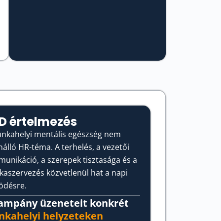
LD értelmezés
nkahelyi mentális egészség nem
nálló HR-téma. A terhelés, a vezetői
unikáció, a szerepek tisztasága és a
aszervezés közvetlenül hat a napi
désre.
ampány üzeneteit konkrét
kahelyi helyzeteken