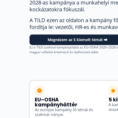
2028-as kampánya a munkahelyi ment
kockázatokra fókuszál.
A TILD ezen az oldalon a kampány f
fordítja le: vezetői, HR-es és munka
Megnézem az 5 kiemelt témát ⮕
Ez a TILD szakmai kampányoldala az EU–OSHA 2026–2028-a
magyar vállalati értelmező és tájékoztató oldal.
EU–OSHA
5 k
kampányháttér
A kam
össze
Az európai kampány fő témái és
szakmai irányai.