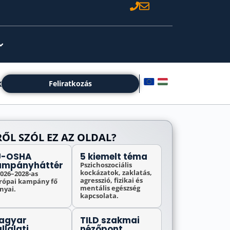
Feliratkozás
K
ŐL SZÓL EZ AZ OLDAL?
U-OSHA
5 kiemelt téma
ampányháttér
Pszichoszociális
kockázatok, zaklatás,
2026–2028-as
agresszió, fizikai és
rópai kampány fő
mentális egészség
nyai.
kapcsolata.
agyar
TILD szakmai
llalati
nézőpont