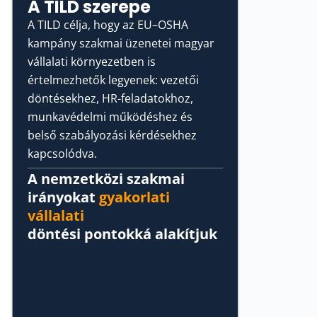
A TILD szerepe
A TILD célja, hogy az EU–OSHA
kampány szakmai üzenetei magyar
vállalati környezetben is
értelmezhetők legyenek: vezetői
döntésekhez, HR-feladatokhoz,
munkavédelmi működéshez és
belső szabályozási kérdésekhez
kapcsolódva.
A nemzetközi szakmai
irányokat
gyakorlati
vállalati
döntési pontokká alakítjuk