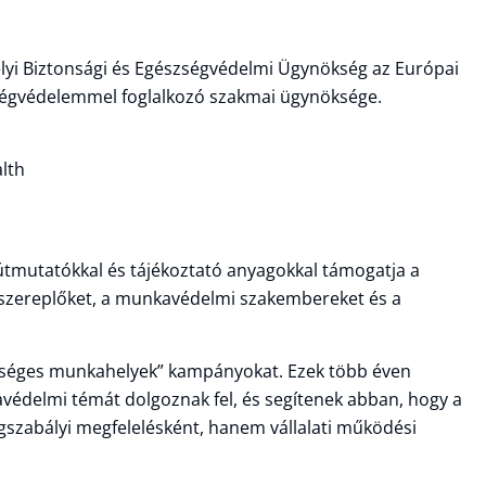
yi Biztonsági és Egészségvédelmi Ügynökség az Európai
ségvédelemmel foglalkozó szakmai ügynöksége.
lth
útmutatókkal és tájékoztató anyagokkal támogatja a
-szereplőket, a munkavédelmi szakembereket és a
zséges munkahelyek” kampányokat. Ezek több éven
védelmi témát dolgoznak fel, és segítenek abban, hogy a
szabályi megfelelésként, hanem vállalati működési