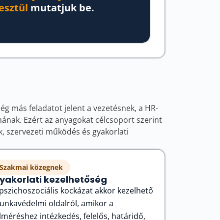
esztül
mutatjuk be.
g más feladatot jelent a vezetésnek, a HR-
nak. Ezért az anyagokat célcsoport szerint
, szervezeti működés és gyakorlati
Szakmai közegnek
yakorlati kezelhetőség
pszichoszociális kockázat akkor kezelhető
nkavédelmi oldalról, amikor a
lméréshez intézkedés, felelős, határidő,