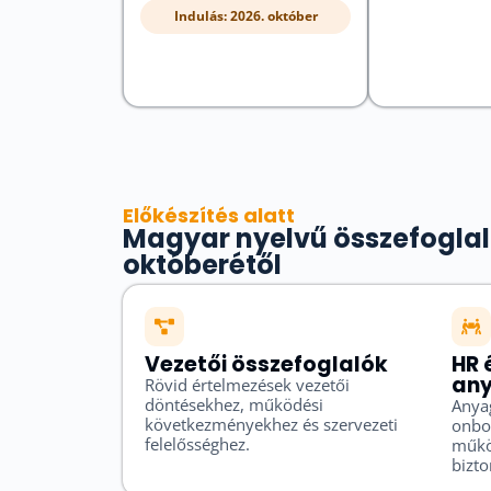
Indulás: 2026. október
Előkészítés alatt
Magyar nyelvű összefoglal
októberétől
Vezetői összefoglalók
HR 
an
Rövid értelmezések vezetői
döntésekhez, működési
Anya
következményekhez és szervezeti
onbo
felelősséghez.
műkö
bizto