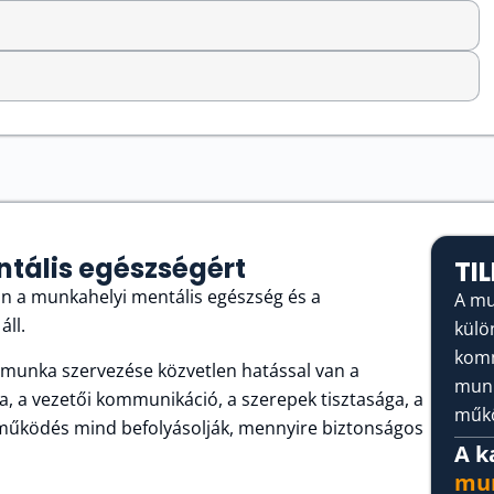
tális egészségért
TI
 a munkahelyi mentális egészség és a
A mu
áll.
külö
komm
 munka szervezése közvetlen hatással van a
munk
a, a vezetői kommunikáció, a szerepek tisztasága, a
műkö
ó működés mind befolyásolják, mennyire biztonságos
A k
mun