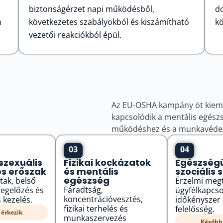
biztonságérzet napi működésből,
do
n
következetes szabályokból és kiszámítható
kö
vezetői reakciókból épül.
Az EU-OSHA kampány öt kiemel
kapcsolódik a mentális egész
működéshez és a munkavédel
03
04
szexuális
Fizikai kockázatok
Egészségü
és erőszak
és mentális
szociális 
egészség
tak, belső
Érzelmi megt
Fáradtság,
egelőzés és
ügyfélkapcso
koncentrációvesztés,
 kezelés.
időkényszer 
fizikai terhelés és
felelősség.
érkezik
munkaszervezés
Később 