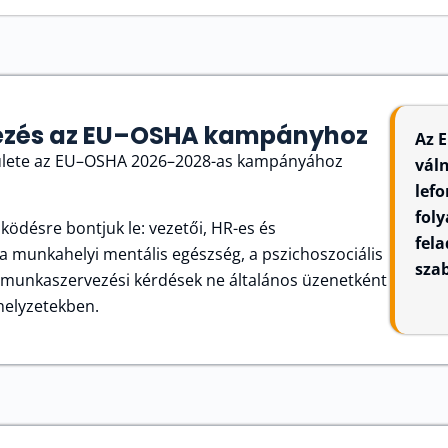
mezés az EU–OSHA kampányhoz
Az 
elülete az EU–OSHA 2026–2028-as kampányához
vál
lefo
fol
ködésre bontjuk le: vezetői, HR-es és
fel
 munkahelyi mentális egészség, a pszichoszociális
sza
 a munkaszervezési kérdések ne általános üzenetként
helyzetekben.