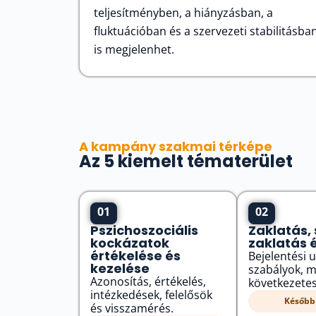
teljesítményben, a hiányzásban, a
fluktuációban és a szervezeti stabilitásba
is megjelenhet.
A kampány szakmai térképe
Az 5 kiemelt tématerület
01
02
Pszichoszociális
Zaklatás, 
kockázatok
zaklatás 
értékelése és
Bejelentési u
kezelése
szabályok, m
Azonosítás, értékelés,
következetes
intézkedések, felelősök
Később 
és visszamérés.