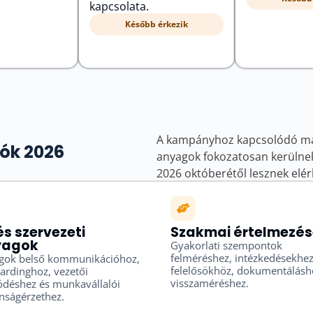
kapcsolata.
Később érkezik
A kampányhoz kapcsolódó mag
ók 2026
anyagok fokozatosan kerülnek 
2026 októberétől lesznek elér
és szervezeti
Szakmai értelmezé
yagok
Gyakorlati szempontok
felméréshez, intézkedésekhez
gok belső kommunikációhoz,
felelősökhöz, dokumentálásh
ardinghoz, vezetői
visszaméréshez.
déshez és munkavállalói
nságérzethez.