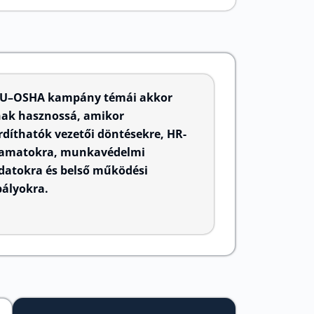
EU–OSHA kampány témái akkor
nak hasznossá, amikor
rdíthatók vezetői döntésekre, HR-
yamatokra, munkavédelmi
adatokra és belső működési
bályokra.