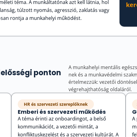
életi téma. A munkáltatónak azt kell látnia, hol
ker
lanság, túlzott nyomás, agresszió, zaklatás vagy
ósan rontja a munkahelyi működést.
A munkahelyi mentális egészsé
elősségi ponton
nek és a munkavédelmi szakmá
értelmezzük: vezetői döntések
végrehajthatóság oldaláról.
HR és szervezeti szereplőknek
Emberi és szervezeti működés
G
A téma érinti az onboardingot, a belső
A 
kommunikációt, a vezetői mintát, a
mu
konfliktuskezelést és a szervezeti kultúrát. A
fe