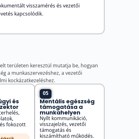
kumentált visszamérés és vezetői
vetés kapcsolódik.
t területen keresztül mutatja be, hogyan
ség a munkaszervezéshez, a vezetői
mi kockázatkezeléshez.
05
gyi és
Mentális egészség
szektor
támogatása a
munkahelyen
erhelés,
Nyílt kommunikáció,
latok,
visszajelzés, vezetői
és fokozott
támogatás és
kiszámítható működés.
érkezik