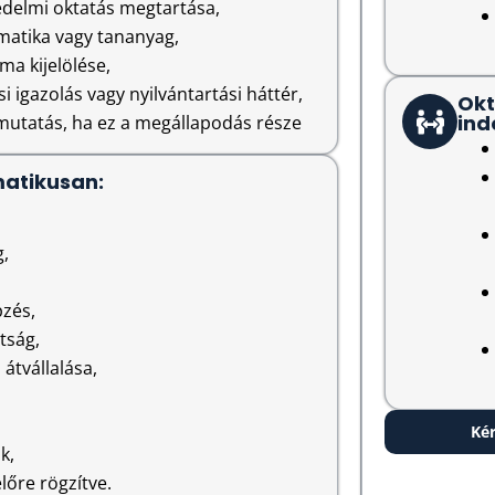
delmi oktatás megtartása,
matika vagy tananyag,
rma kijelölése,
tési igazolás vagy nyilvántartási háttér,
Okt
ind
kimutatás, ha ez a megállapodás része
matikusan:
g,
pzés,
ltság,
átvállalása,
Kér
k,
előre rögzítve.