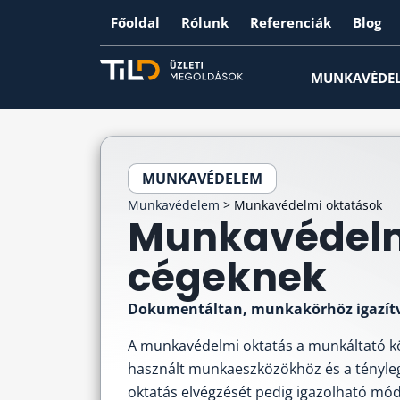
Főoldal
Rólunk
Referenciák
Blog
MUNKAVÉDE
MUNKAVÉDELEM
Munkavédelem
>
Munkavédelmi oktatások
Munkavédelm
cégeknek
Dokumentáltan, munkakörhöz igazítv
A munkavédelmi oktatás a munkáltató k
használt munkaeszközökhöz és a tényleg
oktatás elvégzését pedig igazolható mód