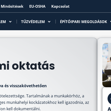
Minősítések
EU-OSHA
Kapcsolat
LEM
TŰZVÉDELEM
ÉPÍTŐIPARI MEGOLDÁSOK
i oktatás
a és visszakövethetően
ötelezettsége. Tartalmának a munkakörhöz, a
es munkahelyi kockázatokhoz kell igazodnia, az
A
on kell dokumentálni.