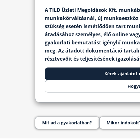
A TILD Üzleti Megoldások Kft. munkáb
munkakörváltásnál, új munkaeszköz v
szükség esetén ismétlődően tart munk
átadásához személyes, élő online vag
gyakorlati bemutatást igénylő munka
meg. Az átadott dokumentáció tartalm
résztvevőit és teljesítésének igazolásá
Kérek ajánlatot
Hogya
Mit ad a gyakorlatban?
Mikor indokolt