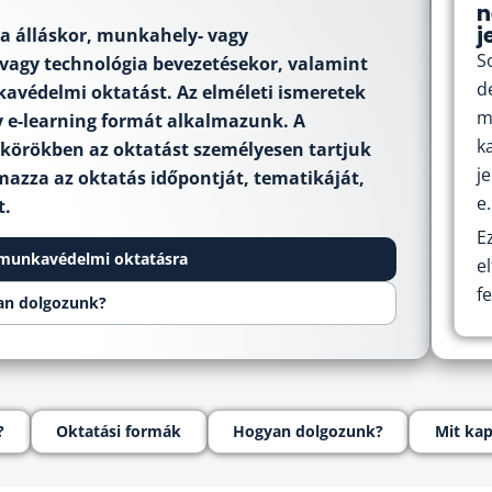
n
j
a álláskor, munkahely- vagy
S
agy technológia bevezetésekor, valamint
d
avédelmi oktatást. Az elméleti ismeretek
m
y e-learning formát alkalmazunk. A
k
körökben az oktatást személyesen tartjuk
j
azza az oktatás időpontját, tematikáját,
e.
t.
E
 munkavédelmi oktatásra
e
f
n dolgozunk?
?
Oktatási formák
Hogyan dolgozunk?
Mit kap