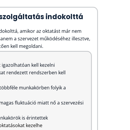
 szolgáltatás indokolttá
indokolttá, amikor az oktatást már nem
hanem a szervezet működéséhez illesztve,
tően kell megoldani.
 igazolhatóan kell kezelni
at rendezett rendszerben kell
többféle munkakörben folyik a
agas fluktuáció miatt nő a szervezési
nkakörök is érintettek
ktatásokat kezelhe