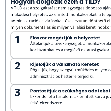
Hogyan dolgozik ezen a TILD?
A TILD ezt a szolgáltatást nem egységes dobozos ajánlat
működési helyzetet, az érintett munkaköröket, a telep
adminisztrációs elvárásokat.
Csak ezután dönthető el 
milyen dokumentálás és milyen vállalási keret indokol
1
Először megértjük a helyzetet
Áttekintjük a tevékenységet, a munkaköröket
kockázatokat és a meglévő oktatási gyakorl
2
Kijelöljük a vállalható keretet
Rögzítjük, hogy az együttműködés milyen ok
adminisztrációs háttérre terjed ki.
3
Pontosítjuk a szükséges adatokat
Ekkor dől el a tartalom, az érintett kör, a jó
feltételrendszere.