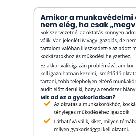
Amikor a munkavédelmi 
nem elég, ha csak „meg
Sok szervezetnél az oktatás könnyen admin
válik. Van jelenléti ív vagy igazolás, de n
tartalom valóban illeszkedett-e az adott
kockázatokhoz és működési helyzethez.
Ez akkor válik igazán problémává, amikor 
kell igazolhatóan kezelni, ismétlődő okta
tartani, több telephelyen eltérő munkak
audit előtt derül ki, hogy a rendszer hián
Mit ad ez a gyakorlatban?
Az oktatás a munkakörökhöz, kocká
tényleges működéséhez igazodik.
Láthatóvá válik, kiket, milyen témá
milyen gyakorisággal kell oktatni.