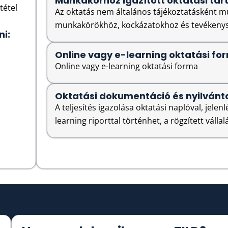
Munkakörhöz igazított oktatási tar
tétel
Az oktatás nem általános tájékoztatásként m
munkakörökhöz, kockázatokhoz és tevékenys
ni:
Online vagy e-learning oktatási fo
Online vagy e-learning oktatási forma
Oktatási dokumentáció és nyilvánt
A teljesítés igazolása oktatási naplóval, jelenlét
learning riporttal történhet, a rögzített vállalá