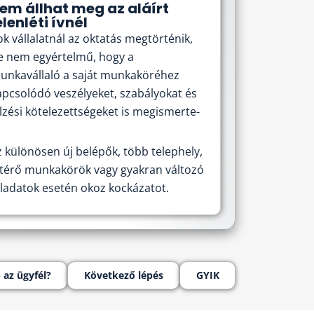
em állhat meg az aláírt
elenléti ívnél
ok vállalatnál az oktatás megtörténik,
e nem egyértelmű, hogy a
unkavállaló a saját munkaköréhez
apcsolódó veszélyeket, szabályokat és
elzési kötelezettségeket is megismerte-
z különösen új belépők, több telephely,
ltérő munkakörök vagy gyakran változó
eladatok esetén okoz kockázatot.
 az ügyfél?
Következő lépés
GYIK