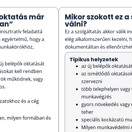
oktatás már
Mikor szokott ez a
van”
válni?
isztratív feladattá
Ez a szolgáltatás akkor válik 
em egyértelmű, hogy a
elég alkalomszerűen kezelni, 
 munkakörökhöz,
dokumentáltan és ellenőrizhe
Tipikus helyzetek
új belépők oktatását
az új belépők oktatását
tásokat kell rendben
az ismétlődő oktatások
örök működnek, vagy
szervezni
yos.
több telephelyen vagy 
munkavégzés
zatokhoz és a cég
gyors növekedés vagy m
teher
ban, milyen formában és
speciális kockázatú mu
Milyen munkavédelmi o