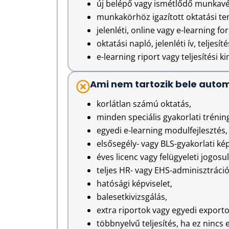
új belépő vagy ismétlődő munkavé
munkakörhöz igazított oktatási te
jelenléti, online vagy e-learning fo
oktatási napló, jelenléti ív, teljesí
e-learning riport vagy teljesítési 
Ami nem tartozik bele auto
korlátlan számú oktatás,
minden speciális gyakorlati trénin
egyedi e-learning modulfejlesztés,
elsősegély- vagy BLS-gyakorlati ké
éves licenc vagy felügyeleti jogosu
teljes HR- vagy EHS-adminisztráció 
hatósági képviselet,
balesetkivizsgálás,
extra riportok vagy egyedi exporto
többnyelvű teljesítés, ha ez nincs 