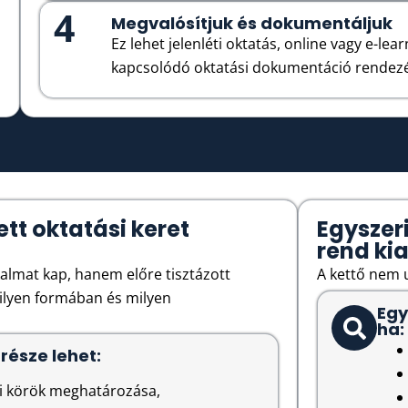
4
Megvalósítjuk és dokumentáljuk
Ez lehet jelenléti oktatás, online vagy e-learn
kapcsolódó oktatási dokumentáció rendezés
ett oktatási keret
Egyszer
rend ki
almat kap, hanem előre tisztázott
A kettő nem 
milyen formában és milyen
Egy
ha:
része lehet:
si körök meghatározása,