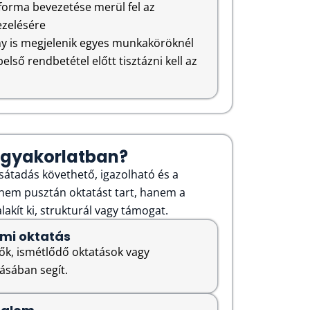
 forma bevezetése merül fel az
ezelésére
ény is megjelenik egyes munkaköröknél
első rendbetétel előtt tisztázni kell az
 a gyakorlatban?
sátadás követhető, igazolható és a
 nem pusztán oktatást tart, hanem a
lakít ki, strukturál vagy támogat.
mi oktatás
pők, ismétlődő oktatások vagy
sában segít.