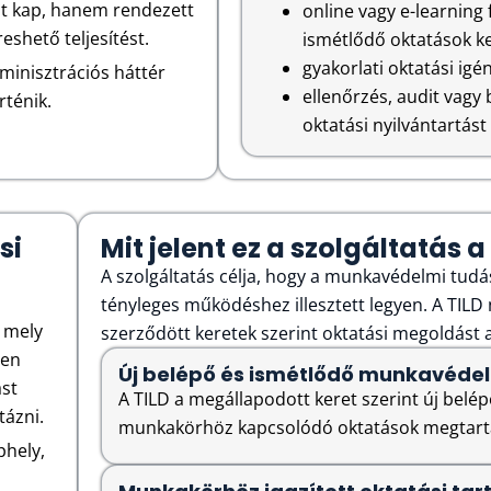
at kap, hanem rendezett
online vagy e-learning
eshető teljesítést.
ismétlődő oktatások k
gyakorlati oktatási ig
dminisztrációs háttér
ellenőrzés, audit vagy b
rténik.
oktatási nyilvántartást
si
Mit jelent ez a szolgáltatás
A szolgáltatás célja, hogy a munkavédelmi tudá
tényleges működéshez illesztett legyen. A TILD
, mely
szerződött keretek szerint oktatási megoldást a
yen
Új belépő és ismétlődő munkavédel
ást
A TILD a megállapodott keret szerint új belé
tázni.
munkakörhöz kapcsolódó oktatások megtartá
phely,