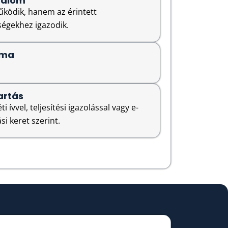
talom
űködik, hanem az érintett
égekhez igazodik.
rma
artás
i ívvel, teljesítési igazolással vagy e-
si keret szerint.