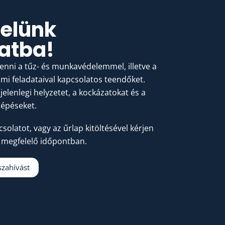
velünk
atba!
tenni a tűz- és munkavédelemmel, illetve a
i feladataival kapcsolatos teendőket.
jelenlegi helyzetet, a kockázatokat és a
lépéseket.
csolatot, vagy az űrlap kitöltésével kérjen
 megfelelő időpontban.
szahívást