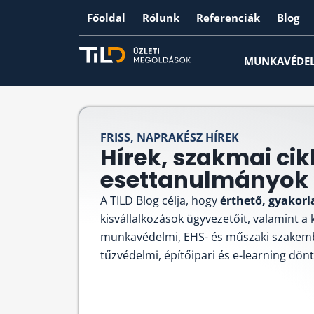
Főoldal
Rólunk
Referenciák
Blog
MUNKAVÉDE
FRISS, NAPRAKÉSZ HÍREK
Hírek, szakmai cik
esettanulmányok -
A TILD Blog célja, hogy
érthető, gyakorl
kisvállalkozások ügyvezetőit, valamint a
munkavédelmi, EHS- és műszaki szakem
tűzvédelmi, építőipari és e-learning dön