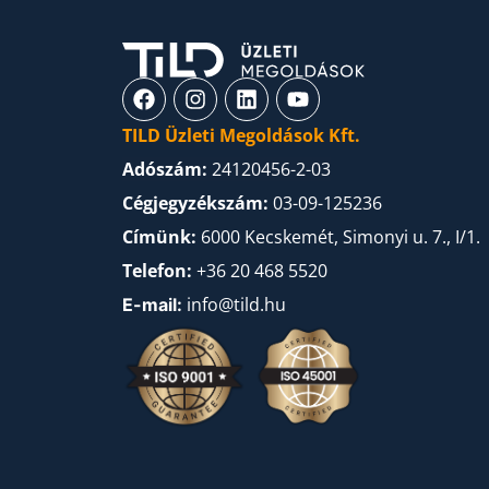
TILD Üzleti Megoldások Kft.
Adószám:
24120456-2-03
Cégjegyzékszám:
03-09-125236
Címünk:
6000 Kecskemét, Simonyi u. 7., I/1.
Telefon:
+36 20 468 5520
info@tild.hu
E-mail: