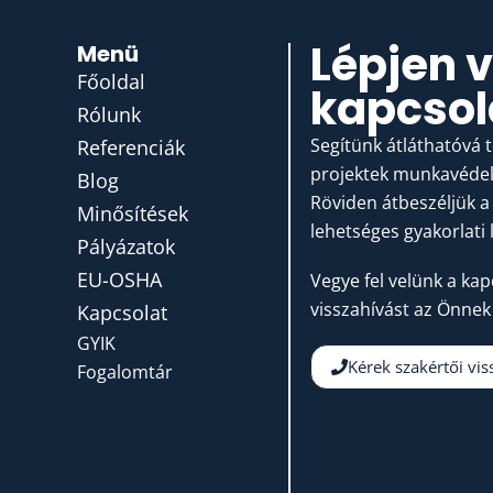
Lépjen 
Menü
Főoldal
kapcsol
Rólunk
Segítünk átláthatóvá 
Referenciák
projektek munkavédelm
Blog
Röviden átbeszéljük a 
Minősítések
lehetséges gyakorlati 
Pályázatok
EU-OSHA
Vegye fel velünk a kap
visszahívást az Önnek
Kapcsolat
GYIK
Kérek szakértői vis
Fogalomtár