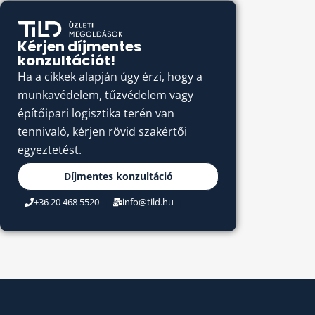
Kérjen díjmentes
konzultációt!
Ha a cikkek alapján úgy érzi, hogy a
munkavédelem, tűzvédelem vagy
építőipari logisztika terén van
tennivaló, kérjen rövid szakértői
egyeztetést.
Díjmentes konzultáció
+36 20 468 5520
info@tild.hu