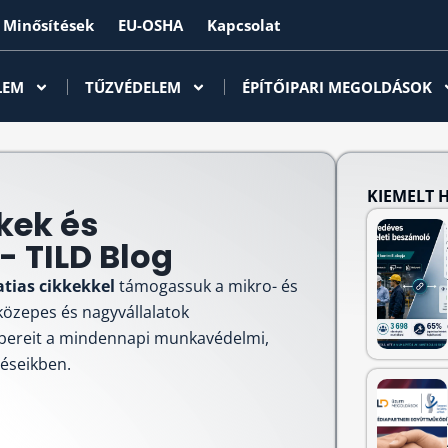
Minősítések
EU-OSHA
Kapcsolat
LEM
TŰZVÉDELEM
ÉPÍTŐIPARI MEGOLDÁSOK
KIEMELT 
kek és
 TILD Blog
atias cikkekkel
támogassuk a mikro- és
 közepes és nagyvállalatok
bereit a mindennapi munkavédelmi,
téseikben.