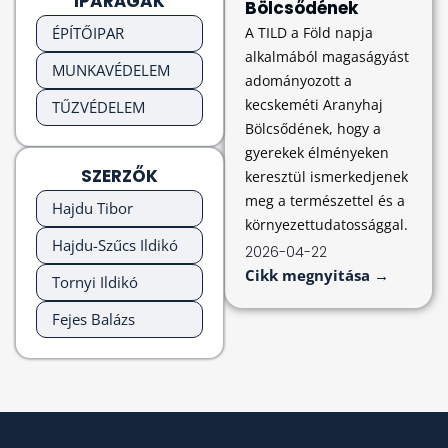
IPARÁGAK
Bölcsődének
ÉPÍTŐIPAR
A TILD a Föld napja
alkalmából magaságyást
MUNKAVÉDELEM
adományozott a
kecskeméti Aranyhaj
TŰZVÉDELEM
Bölcsődének, hogy a
gyerekek élményeken
SZERZŐK
keresztül ismerkedjenek
meg a természettel és a
Hajdu Tibor
környezettudatossággal.
Hajdu-Szűcs Ildikó
2026-04-22
Cikk megnyitása →
Tornyi Ildikó
Fejes Balázs