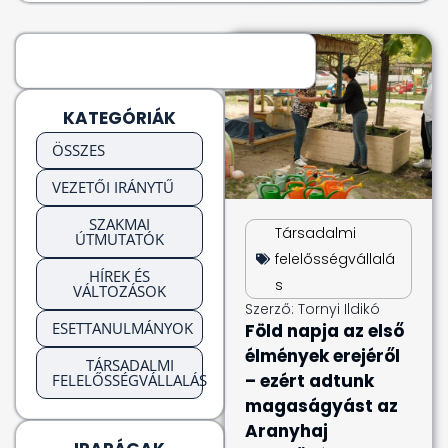
KATEGÓRIÁK
ÖSSZES
VEZETŐI IRÁNYTŰ
SZAKMAI
Társadalmi
ÚTMUTATÓK
felelősségvállalá
HÍREK ÉS
s
VÁLTOZÁSOK
Szerző:
Tornyi Ildikó
ESETTANULMÁNYOK
Föld napja az első
élmények erejéről
TÁRSADALMI
– ezért adtunk
FELELŐSSÉGVÁLLALÁS
magaságyást az
Aranyhaj