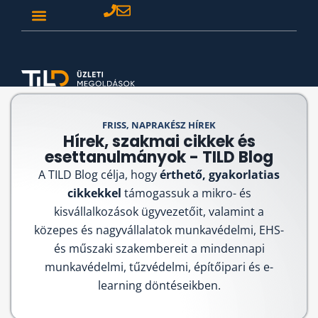
FRISS, NAPRAKÉSZ HÍREK
Hírek, szakmai cikkek és
esettanulmányok - TILD Blog
A TILD Blog célja, hogy
érthető, gyakorlatias
cikkekkel
támogassuk a mikro- és
kisvállalkozások ügyvezetőit, valamint a
közepes és nagyvállalatok munkavédelmi, EHS-
és műszaki szakembereit a mindennapi
munkavédelmi, tűzvédelmi, építőipari és e-
learning döntéseikben.