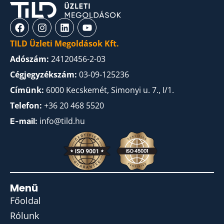
TILD Üzleti Megoldások Kft.
Adószám:
24120456-2-03
Cégjegyzékszám:
03-09-125236
Címünk:
6000 Kecskemét, Simonyi u. 7., I/1.
Telefon:
+36 20 468 5520
info@tild.hu
E-mail:
Menü
Főoldal
Rólunk