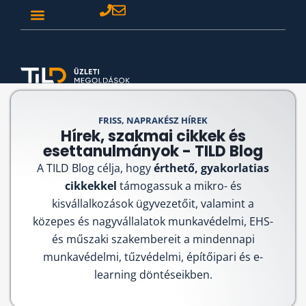
FRISS, NAPRAKÉSZ HÍREK
Hírek, szakmai cikkek és
esettanulmányok - TILD Blog
A TILD Blog célja, hogy
érthető, gyakorlatias
cikkekkel
támogassuk a mikro- és
kisvállalkozások ügyvezetőit, valamint a
közepes és nagyvállalatok munkavédelmi, EHS-
és műszaki szakembereit a mindennapi
munkavédelmi, tűzvédelmi, építőipari és e-
learning döntéseikben.