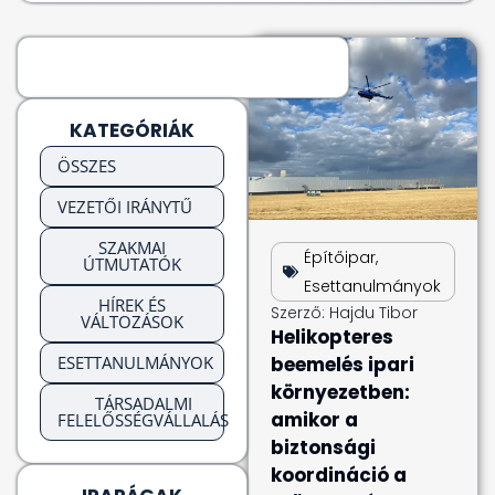
KATEGÓRIÁK
ÖSSZES
VEZETŐI IRÁNYTŰ
SZAKMAI
Építőipar
,
ÚTMUTATÓK
Esettanulmányok
HÍREK ÉS
Szerző:
Hajdu Tibor
VÁLTOZÁSOK
Helikopteres
ESETTANULMÁNYOK
beemelés ipari
környezetben:
TÁRSADALMI
amikor a
FELELŐSSÉGVÁLLALÁS
biztonsági
koordináció a