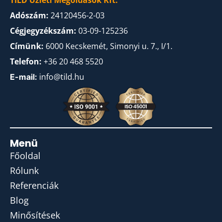
TILD Üzleti Megoldások Kft.
Adószám:
24120456-2-03
Cégjegyzékszám:
03-09-125236
Címünk:
6000 Kecskemét, Simonyi u. 7., I/1.
Telefon:
+36 20 468 5520
info@tild.hu
E-mail:
Menü
Főoldal
Rólunk
Referenciák
Blog
Minősítések