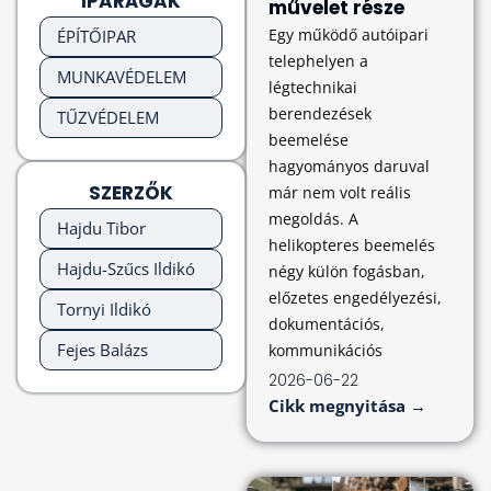
IPARÁGAK
művelet része
Egy működő autóipari
ÉPÍTŐIPAR
telephelyen a
MUNKAVÉDELEM
légtechnikai
berendezések
TŰZVÉDELEM
beemelése
hagyományos daruval
SZERZŐK
már nem volt reális
megoldás. A
Hajdu Tibor
helikopteres beemelés
Hajdu-Szűcs Ildikó
négy külön fogásban,
előzetes engedélyezési,
Tornyi Ildikó
dokumentációs,
Fejes Balázs
kommunikációs
2026-06-22
Cikk megnyitása →