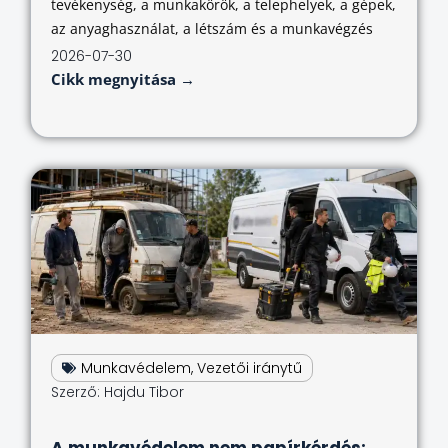
tevékenység, a munkakörök, a telephelyek, a gépek,
az anyaghasználat, a létszám és a munkavégzés
2026-07-30
Cikk megnyitása →
Munkavédelem
,
Vezetői iránytű
Szerző:
Hajdu Tibor
A munkavédelem nem papírkérdés: