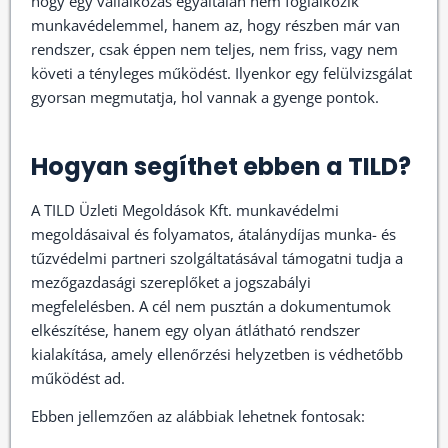
hogy egy vállalkozás egyáltalán nem foglalkozik
munkavédelemmel, hanem az, hogy részben már van
rendszer, csak éppen nem teljes, nem friss, vagy nem
követi a tényleges működést. Ilyenkor egy felülvizsgálat
gyorsan megmutatja, hol vannak a gyenge pontok.
Hogyan segíthet ebben a TILD?
A TILD Üzleti Megoldások Kft. munkavédelmi
megoldásaival és folyamatos, átalánydíjas munka- és
tűzvédelmi partneri szolgáltatásával támogatni tudja a
mezőgazdasági szereplőket a jogszabályi
megfelelésben. A cél nem pusztán a dokumentumok
elkészítése, hanem egy olyan átlátható rendszer
kialakítása, amely ellenőrzési helyzetben is védhetőbb
működést ad.
Ebben jellemzően az alábbiak lehetnek fontosak: