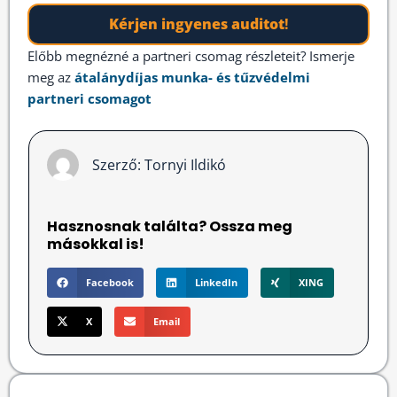
Kérjen ingyenes auditot
!
Előbb megnézné a partneri csomag részleteit? Ismerje
meg az
átalánydíjas munka- és tűzvédelmi
partneri csomagot
Szerző:
Tornyi Ildikó
Hasznosnak találta? Ossza meg
másokkal is!
Facebook
LinkedIn
XING
X
Email