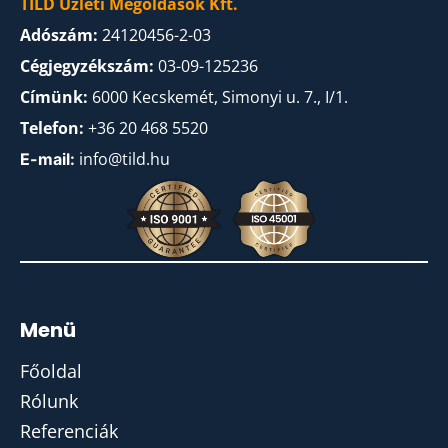
TILD Üzleti Megoldások Kft.
Adószám:
24120456-2-03
Cégjegyzékszám:
03-09-125236
Címünk:
6000 Kecskemét, Simonyi u. 7., I/1.
Telefon:
+36 20 468 5520
info@tild.hu
E-mail:
Menü
Főoldal
Rólunk
Referenciák