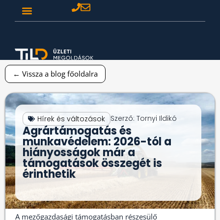
← Vissza a blog főoldalra
Szerző:
Tornyi Ildikó
Hírek és változások
Agrártámogatás és
munkavédelem: 2026-tól a
hiányosságok már a
támogatások összegét is
érinthetik
A mezőgazdasági támogatásban részesülő