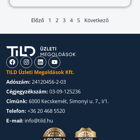
Előző
1
2
3
4
5
Következő
TILD Üzleti Megoldások Kft.
Adószám:
24120456-2-03
Cégjegyzékszám:
03-09-125236
Címünk:
6000 Kecskemét, Simonyi u. 7., I/1.
Telefon:
+36 20 468 5520
info@tild.hu
E-mail: