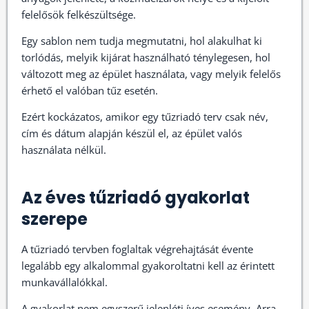
felelősök felkészültsége.
Egy sablon nem tudja megmutatni, hol alakulhat ki
torlódás, melyik kijárat használható ténylegesen, hol
változott meg az épület használata, vagy melyik felelős
érhető el valóban tűz esetén.
Ezért kockázatos, amikor egy tűzriadó terv csak név,
cím és dátum alapján készül el, az épület valós
használata nélkül.
Az éves tűzriadó gyakorlat
szerepe
A tűzriadó tervben foglaltak végrehajtását évente
legalább egy alkalommal gyakoroltatni kell az érintett
munkavállalókkal.
A gyakorlat nem egyszerű jelenléti íves esemény. Arra