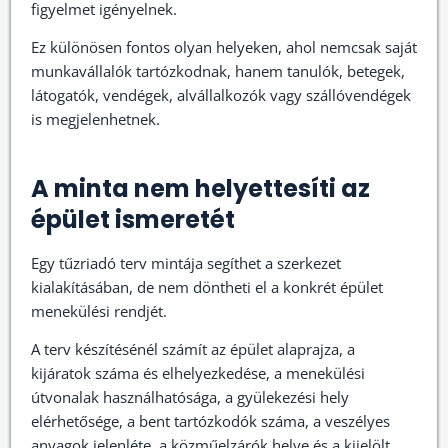
figyelmet igényelnek.
Ez különösen fontos olyan helyeken, ahol nemcsak saját
munkavállalók tartózkodnak, hanem tanulók, betegek,
látogatók, vendégek, alvállalkozók vagy szállóvendégek
is megjelenhetnek.
A minta nem helyettesíti az
épület ismeretét
Egy tűzriadó terv mintája segíthet a szerkezet
kialakításában, de nem döntheti el a konkrét épület
menekülési rendjét.
A terv készítésénél számít az épület alaprajza, a
kijáratok száma és elhelyezkedése, a menekülési
útvonalak használhatósága, a gyülekezési hely
elérhetősége, a bent tartózkodók száma, a veszélyes
anyagok jelenléte, a közműelzárók helye és a kijelölt