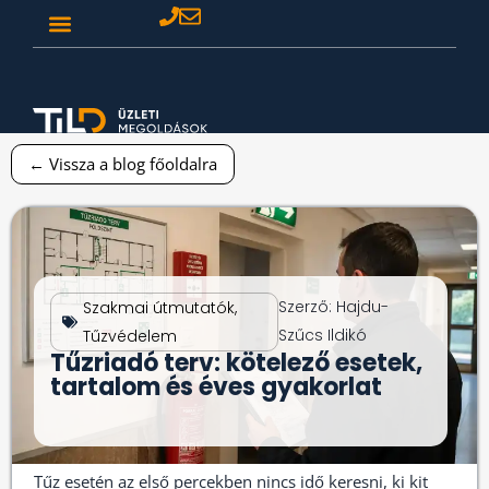
← Vissza a blog főoldalra
Szerző:
Hajdu-
Szakmai útmutatók
,
Szűcs Ildikó
Tűzvédelem
Tűzriadó terv: kötelező esetek,
tartalom és éves gyakorlat
Tűz esetén az első percekben nincs idő keresni, ki kit