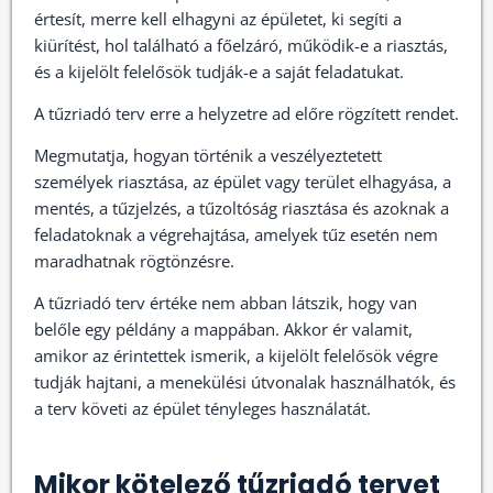
értesít, merre kell elhagyni az épületet, ki segíti a
kiürítést, hol található a főelzáró, működik-e a riasztás,
és a kijelölt felelősök tudják-e a saját feladatukat.
A tűzriadó terv erre a helyzetre ad előre rögzített rendet.
Megmutatja, hogyan történik a veszélyeztetett
személyek riasztása, az épület vagy terület elhagyása, a
mentés, a tűzjelzés, a tűzoltóság riasztása és azoknak a
feladatoknak a végrehajtása, amelyek tűz esetén nem
maradhatnak rögtönzésre.
A tűzriadó terv értéke nem abban látszik, hogy van
belőle egy példány a mappában. Akkor ér valamit,
amikor az érintettek ismerik, a kijelölt felelősök végre
tudják hajtani, a menekülési útvonalak használhatók, és
a terv követi az épület tényleges használatát.
Mikor kötelező tűzriadó tervet