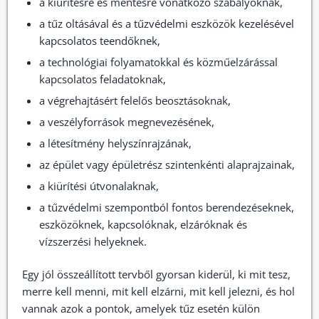
a kiürítésre és mentésre vonatkozó szabályoknak,
a tűz oltásával és a tűzvédelmi eszközök kezelésével
kapcsolatos teendőknek,
a technológiai folyamatokkal és közműelzárással
kapcsolatos feladatoknak,
a végrehajtásért felelős beosztásoknak,
a veszélyforrások megnevezésének,
a létesítmény helyszínrajzának,
az épület vagy épületrész szintenkénti alaprajzainak,
a kiürítési útvonalaknak,
a tűzvédelmi szempontból fontos berendezéseknek,
eszközöknek, kapcsolóknak, elzáróknak és
vízszerzési helyeknek.
Egy jól összeállított tervből gyorsan kiderül, ki mit tesz,
merre kell menni, mit kell elzárni, mit kell jelezni, és hol
vannak azok a pontok, amelyek tűz esetén külön