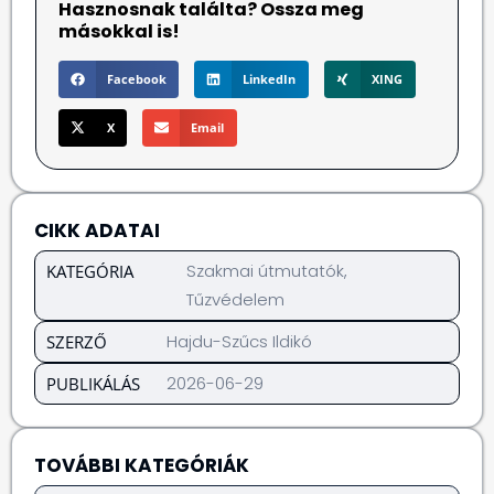
Hasznosnak találta? Ossza meg
másokkal is!
Facebook
LinkedIn
XING
X
Email
CIKK ADATAI
Szakmai útmutatók
,
KATEGÓRIA
Tűzvédelem
Hajdu-Szűcs Ildikó
SZERZŐ
2026-06-29
PUBLIKÁLÁS
TOVÁBBI KATEGÓRIÁK