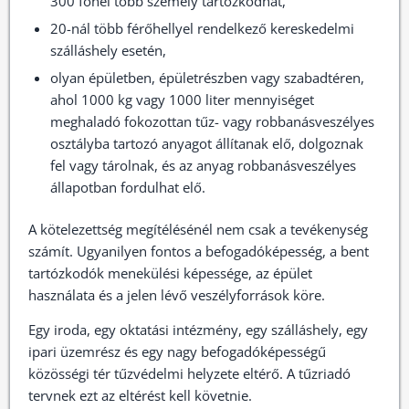
300 főnél több személy tartózkodhat,
20-nál több férőhellyel rendelkező kereskedelmi
szálláshely esetén,
olyan épületben, épületrészben vagy szabadtéren,
ahol 1000 kg vagy 1000 liter mennyiséget
meghaladó fokozottan tűz- vagy robbanásveszélyes
osztályba tartozó anyagot állítanak elő, dolgoznak
fel vagy tárolnak, és az anyag robbanásveszélyes
állapotban fordulhat elő.
A kötelezettség megítélésénél nem csak a tevékenység
számít. Ugyanilyen fontos a befogadóképesség, a bent
tartózkodók menekülési képessége, az épület
használata és a jelen lévő veszélyforrások köre.
Egy iroda, egy oktatási intézmény, egy szálláshely, egy
ipari üzemrész és egy nagy befogadóképességű
közösségi tér tűzvédelmi helyzete eltérő. A tűzriadó
tervnek ezt az eltérést kell követnie.