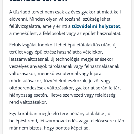
A tűzriadó tervet nem csak az éves gyakorlat miatt kell
elővenni. Minden olyan változásnál szükség lehet
felülvizsgálatra, amely érinti a
tűzvédelmi helyzetet
,
a menekülést, a felelősöket vagy az épület használatát.
Felülvizsgálat indokolt lehet épületátalakítás után, új
terület vagy épületrész használatba vételekor,
létszámváltozásnál, új technológia megjelenésekor,
veszélyes anyagok tárolásának vagy felhasználásának
változásakor, menekülési útvonal vagy kijárat
módosulásakor, tűzvédelmi eszközök, jelző- vagy
oltóberendezések változásakor, gyakorlat során feltárt
hiányosság esetén, illetve szervezeti vagy felelősségi
rend változásakor.
Egy korábban megfelelő terv néhány átalakítás, új
belépési rend, létszámnövekedés vagy felelőscsere után
már nem biztos, hogy pontos képet ad.