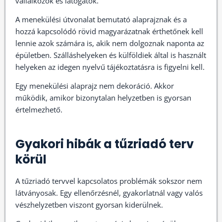
vállalkozók és látogatók.
A menekülési útvonalat bemutató alaprajznak és a
hozzá kapcsolódó rövid magyarázatnak érthetőnek kell
lennie azok számára is, akik nem dolgoznak naponta az
épületben. Szálláshelyeken és külföldiek által is használt
helyeken az idegen nyelvű tájékoztatásra is figyelni kell.
Egy menekülési alaprajz nem dekoráció. Akkor
működik, amikor bizonytalan helyzetben is gyorsan
értelmezhető.
Gyakori hibák a tűzriadó terv
körül
A tűzriadó tervvel kapcsolatos problémák sokszor nem
látványosak. Egy ellenőrzésnél, gyakorlatnál vagy valós
vészhelyzetben viszont gyorsan kiderülnek.