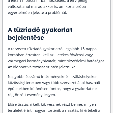
a feltárt hibákra nincs intézkedés, a terv pedig
változatlanul marad akkor is, amikor a próba
egyértelműen jelezte a problémát.
A tűzriadó gyakorlat
bejelentése
A tervezett tűzriadó gyakorlatról legalább 15 nappal
korábban értesíteni kell az illetékes fővárosi vagy
vármegyei kormányhivatalt, mint tűzvédelmi hatóságot.
Az időpont változását szintén jelezni kell.
Nagyobb létszámú intézményeknél, szálláshelyeken,
közösségi terekben vagy több szervezet által használt
épületekben különösen fontos, hogy a gyakorlat ne
rögtönzött esemény legyen.
Előre tisztázni kell, kik vesznek részt benne, milyen
területet érint, hogyan történik a riasztás, ki értékeli a