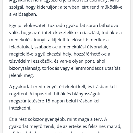
szolgál, hogy kiderüljön: a tervben leírt rend működik-e
a valóságban.
Egy jól előkészített tűzriadó gyakorlat során láthatóvá
válik, hogy az érintettek észlelik-e a riasztást, tudják-e a
menekülési irányt, a kijelölt felelősök ismerik-e a
feladatukat, szabadok-e a menekülési útvonalak,
megfelelő-e a gyülekezési hely, hozzáférhetők-e a
tűzvédelmi eszközök, és van-e olyan pont, ahol
bizonytalanság, torlódás vagy ellentmondásos utasítás
jelenik meg.
A gyakorlat eredményét értékelni kell, és írásban kell
rögzíteni. A tapasztalt hibák és hiányosságok
megszüntetésére 15 napon belül írásban kell
intézkedni.
Ez a rész sokszor gyengébb, mint maga a terv. A
gyakorlat megtörténik, de az értékelés felszínes marad,