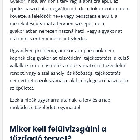
Gyakori hiba, amikor a terv régi alaprajzra épül, az
épület használata megváltozott, de a dokumentum nem
követte, a felelősök neve vagy beosztása elavult, a
menekülési útvonal a tervben szerepel, de a
gyakorlatban nehezen használható, vagy a gyakorlat
után nincs érdemi írásos intézkedés.
Ugyanilyen probléma, amikor az új belépők nem
kapnak elég gyakorlati tűzvédelmi tájékoztatást, a külső
vállalkozók nem ismerik a rájuk vonatkozó tűzvédelmi
rendet, vagy a szálláshelyi és közösségi tájékoztatás
nem érthető azok számára, akik ténylegesen használják
az épületet.
Ezek a hibák ugyanarra utalnak: a terv és a napi
működés eltávolodott egymástól.
Mikor kell felülvizsgálni a
tűzriadó tervet?