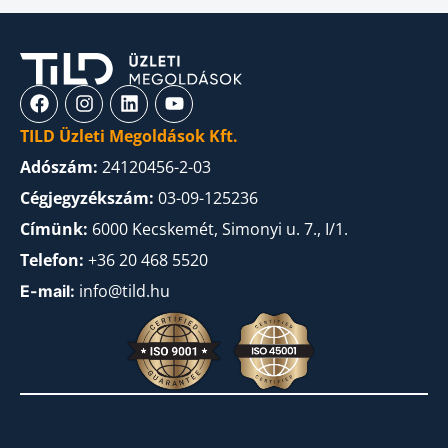
TILD Üzleti Megoldások Kft.
Adószám:
24120456-2-03
Cégjegyzékszám:
03-09-125236
Címünk:
6000 Kecskemét, Simonyi u. 7., I/1.
Telefon:
+36 20 468 5520
info@tild.hu
E-mail: