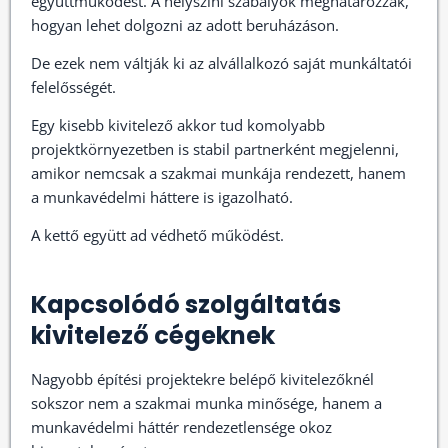
együttműködést. A helyszíni szabályok meghatározzák,
hogyan lehet dolgozni az adott beruházáson.
De ezek nem váltják ki az alvállalkozó saját munkáltatói
felelősségét.
Egy kisebb kivitelező akkor tud komolyabb
projektkörnyezetben is stabil partnerként megjelenni,
amikor nemcsak a szakmai munkája rendezett, hanem
a munkavédelmi háttere is igazolható.
A kettő együtt ad védhető működést.
Kapcsolódó szolgáltatás
kivitelező cégeknek
Nagyobb építési projektekre belépő kivitelezőknél
sokszor nem a szakmai munka minősége, hanem a
munkavédelmi háttér rendezetlensége okoz