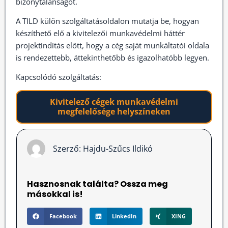
bizonytalanságot.
A TILD külön szolgáltatásoldalon mutatja be, hogyan
készíthető elő a kivitelezői munkavédelmi háttér
projektindítás előtt, hogy a cég saját munkáltatói oldala
is rendezettebb, áttekinthetőbb és igazolhatóbb legyen.
Kapcsolódó szolgáltatás:
Kivitelező cégek munkavédelmi
megfelelősége helyszíneken
Szerző:
Hajdu-Szűcs Ildikó
Hasznosnak találta? Ossza meg
másokkal is!
Facebook
LinkedIn
XING