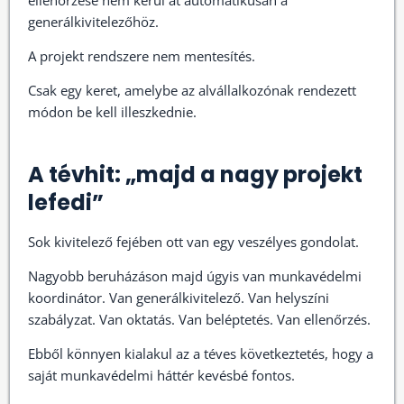
ellenőrzése nem kerül át automatikusan a
generálkivitelezőhöz.
A projekt rendszere nem mentesítés.
Csak egy keret, amelybe az alvállalkozónak rendezett
módon be kell illeszkednie.
A tévhit: „majd a nagy projekt
lefedi”
Sok kivitelező fejében ott van egy veszélyes gondolat.
Nagyobb beruházáson majd úgyis van munkavédelmi
koordinátor. Van generálkivitelező. Van helyszíni
szabályzat. Van oktatás. Van beléptetés. Van ellenőrzés.
Ebből könnyen kialakul az a téves következtetés, hogy a
saját munkavédelmi háttér kevésbé fontos.