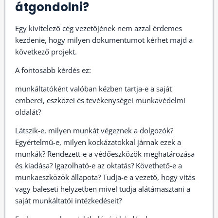
átgondolni?
Egy kivitelező cég vezetőjének nem azzal érdemes
kezdenie, hogy milyen dokumentumot kérhet majd a
következő projekt.
A fontosabb kérdés ez:
munkáltatóként valóban kézben tartja-e a saját
emberei, eszközei és tevékenységei munkavédelmi
oldalát?
Látszik-e, milyen munkát végeznek a dolgozók?
Egyértelmű-e, milyen kockázatokkal járnak ezek a
munkák? Rendezett-e a védőeszközök meghatározása
és kiadása? Igazolható-e az oktatás? Követhető-e a
munkaeszközök állapota? Tudja-e a vezető, hogy vitás
vagy baleseti helyzetben mivel tudja alátámasztani a
saját munkáltatói intézkedéseit?