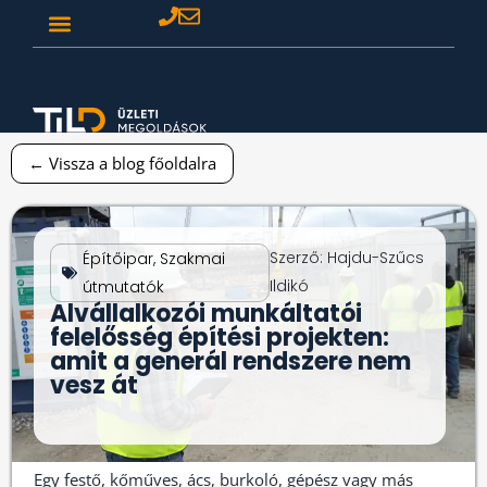
← Vissza a blog főoldalra
Szerző:
Hajdu-Szűcs
Építőipar
,
Szakmai
Ildikó
útmutatók
Alvállalkozói munkáltatói
felelősség építési projekten:
amit a generál rendszere nem
vesz át
Egy festő, kőműves, ács, burkoló, gépész vagy más