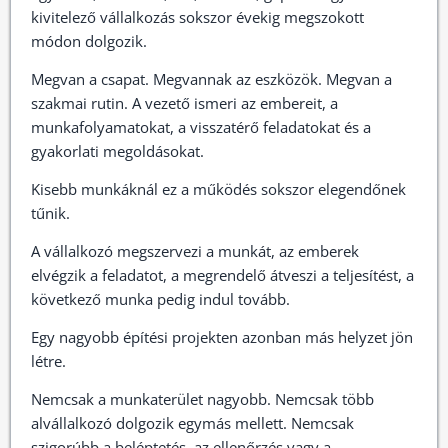
kivitelező vállalkozás sokszor évekig megszokott
módon dolgozik.
Megvan a csapat. Megvannak az eszközök. Megvan a
szakmai rutin. A vezető ismeri az embereit, a
munkafolyamatokat, a visszatérő feladatokat és a
gyakorlati megoldásokat.
Kisebb munkáknál ez a működés sokszor elegendőnek
tűnik.
A vállalkozó megszervezi a munkát, az emberek
elvégzik a feladatot, a megrendelő átveszi a teljesítést, a
következő munka pedig indul tovább.
Egy nagyobb építési projekten azonban más helyzet jön
létre.
Nemcsak a munkaterület nagyobb. Nemcsak több
alvállalkozó dolgozik egymás mellett. Nemcsak
szigorúbb a beléptetés, az ellenőrzés vagy a