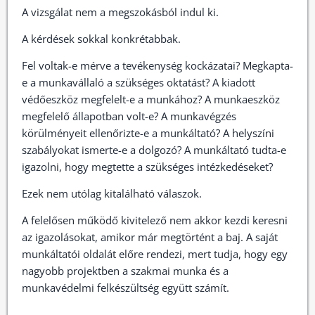
A vizsgálat nem a megszokásból indul ki.
A kérdések sokkal konkrétabbak.
Fel voltak-e mérve a tevékenység kockázatai? Megkapta-
e a munkavállaló a szükséges oktatást? A kiadott
védőeszköz megfelelt-e a munkához? A munkaeszköz
megfelelő állapotban volt-e? A munkavégzés
körülményeit ellenőrizte-e a munkáltató? A helyszíni
szabályokat ismerte-e a dolgozó? A munkáltató tudta-e
igazolni, hogy megtette a szükséges intézkedéseket?
Ezek nem utólag kitalálható válaszok.
A felelősen működő kivitelező nem akkor kezdi keresni
az igazolásokat, amikor már megtörtént a baj. A saját
munkáltatói oldalát előre rendezi, mert tudja, hogy egy
nagyobb projektben a szakmai munka és a
munkavédelmi felkészültség együtt számít.