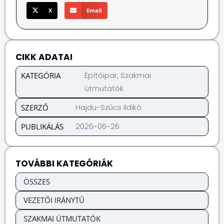
X
Email
CIKK ADATAI
Építőipar
,
Szakmai
KATEGÓRIA
útmutatók
Hajdu-Szűcs Ildikó
SZERZŐ
2026-06-26
PUBLIKÁLÁS
TOVÁBBI KATEGÓRIÁK
ÖSSZES
VEZETŐI IRÁNYTŰ
SZAKMAI ÚTMUTATÓK