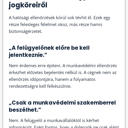
jogköreiről
A hatósági ellenőrzések körül sok tévhit él. Ezek egy
része felesleges félelmet okoz, más része hamis
biztonságérzetet.
„A felügyelőnek előre be kell
jelentkeznie.”
Nem érdemes erre építeni. A munkavédelmi ellenőrzés
érkezhet előzetes bejelentés nélkül is. A cégnek nem az
ellenőrzés időpontjára, hanem a folyamatos
rendezettségre kell felkészülnie.
„Csak a munkavédelmi szakemberrel
beszélhet.”
Nem. A felügyelő a munkavállalóktól is kérhet
információt. Ezért fontos, hogy a dolgozók ne csak aláírt