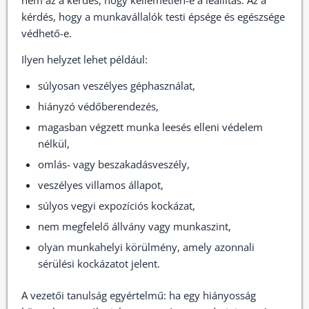
nem az a kérdés, hogy kellemetlen-e a leállítás. Az a
kérdés, hogy a munkavállalók testi épsége és egészsége
védhető-e.
Ilyen helyzet lehet például:
súlyosan veszélyes géphasználat,
hiányzó védőberendezés,
magasban végzett munka leesés elleni védelem
nélkül,
omlás- vagy beszakadásveszély,
veszélyes villamos állapot,
súlyos vegyi expozíciós kockázat,
nem megfelelő állvány vagy munkaszint,
olyan munkahelyi körülmény, amely azonnali
sérülési kockázatot jelent.
A vezetői tanulság egyértelmű: ha egy hiányosság