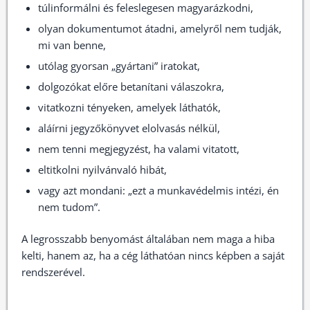
túlinformálni és feleslegesen magyarázkodni,
olyan dokumentumot átadni, amelyről nem tudják,
mi van benne,
utólag gyorsan „gyártani” iratokat,
dolgozókat előre betanítani válaszokra,
vitatkozni tényeken, amelyek láthatók,
aláírni jegyzőkönyvet elolvasás nélkül,
nem tenni megjegyzést, ha valami vitatott,
eltitkolni nyilvánvaló hibát,
vagy azt mondani: „ezt a munkavédelmis intézi, én
nem tudom”.
A legrosszabb benyomást általában nem maga a hiba
kelti, hanem az, ha a cég láthatóan nincs képben a saját
rendszerével.