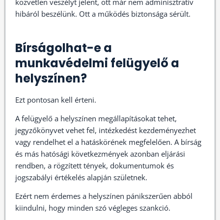
közvetlen veszélyt jelent, ott már nem adminisztratív
hibáról beszélünk. Ott a működés biztonsága sérült.
Bírságolhat-e a
munkavédelmi felügyelő a
helyszínen?
Ezt pontosan kell érteni.
A felügyelő a helyszínen megállapításokat tehet,
jegyzőkönyvet vehet fel, intézkedést kezdeményezhet
vagy rendelhet el a hatáskörének megfelelően. A bírság
és más hatósági következmények azonban eljárási
rendben, a rögzített tények, dokumentumok és
jogszabályi értékelés alapján születnek.
Ezért nem érdemes a helyszínen pánikszerűen abból
kiindulni, hogy minden szó végleges szankció.