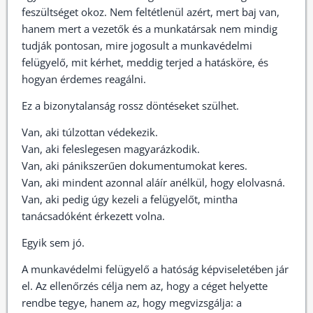
feszültséget okoz. Nem feltétlenül azért, mert baj van,
hanem mert a vezetők és a munkatársak nem mindig
tudják pontosan, mire jogosult a munkavédelmi
felügyelő, mit kérhet, meddig terjed a hatásköre, és
hogyan érdemes reagálni.
Ez a bizonytalanság rossz döntéseket szülhet.
Van, aki túlzottan védekezik.
Van, aki feleslegesen magyarázkodik.
Van, aki pánikszerűen dokumentumokat keres.
Van, aki mindent azonnal aláír anélkül, hogy elolvasná.
Van, aki pedig úgy kezeli a felügyelőt, mintha
tanácsadóként érkezett volna.
Egyik sem jó.
A munkavédelmi felügyelő a hatóság képviseletében jár
el. Az ellenőrzés célja nem az, hogy a céget helyette
rendbe tegye, hanem az, hogy megvizsgálja: a