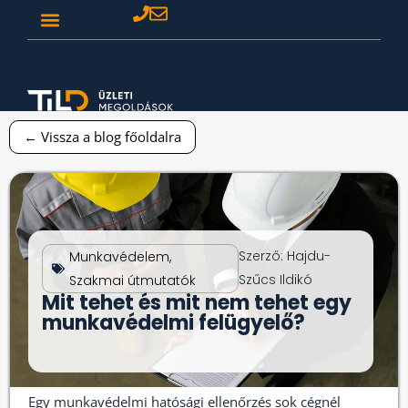
← Vissza a blog főoldalra
Szerző:
Hajdu-
Munkavédelem
,
Szűcs Ildikó
Szakmai útmutatók
Mit tehet és mit nem tehet egy
munkavédelmi felügyelő?
Egy munkavédelmi hatósági ellenőrzés sok cégnél