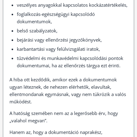
veszélyes anyagokkal kapcsolatos kockázatértékelés,
foglalkozás-egészségügyi kapcsolódó
dokumentumok,
belső szabályzatok,
bejárási vagy ellenőrzési jegyzőkönyvek,
karbantartási vagy felülvizsgálati iratok,
tűzvédelmi és munkavédelmi kapcsolódási pontok
dokumentumai, ha az ellenőrzés tárgya ezt érinti.
A hiba ott kezdődik, amikor ezek a dokumentumok
ugyan léteznek, de nehezen elérhetők, elavultak,
ellentmondanak egymásnak, vagy nem tükrözik a valós
működést.
A hatóság szemében nem az a legerősebb érv, hogy
„valahol megvan”.
Hanem az, hogy a dokumentáció naprakész,