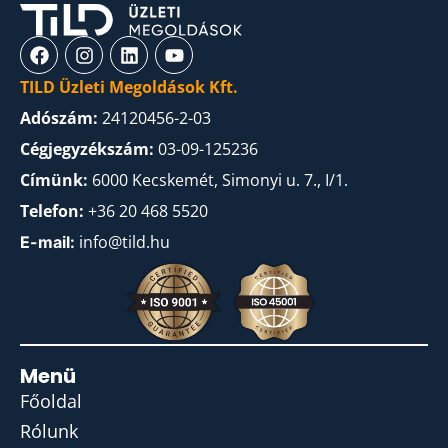
TILD Üzleti Megoldások Kft.
Adószám:
24120456-2-03
Cégjegyzékszám:
03-09-125236
Címünk:
6000 Kecskemét, Simonyi u. 7., I/1.
Telefon:
+36 20 468 5520
info@tild.hu
E-mail:
Menü
Főoldal
Rólunk