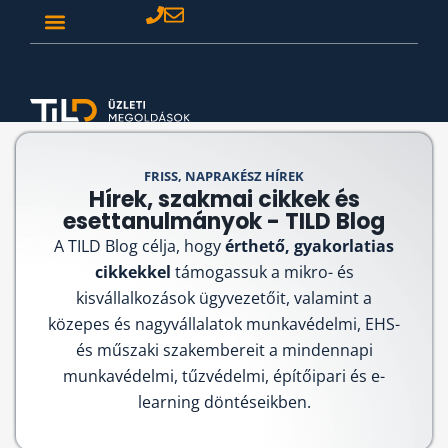
FRISS, NAPRAKÉSZ HÍREK
Hírek, szakmai cikkek és
esettanulmányok - TILD Blog
A TILD Blog célja, hogy
érthető, gyakorlatias
cikkekkel
támogassuk a mikro- és
kisvállalkozások ügyvezetőit, valamint a
közepes és nagyvállalatok munkavédelmi, EHS-
és műszaki szakembereit a mindennapi
munkavédelmi, tűzvédelmi, építőipari és e-
learning döntéseikben.