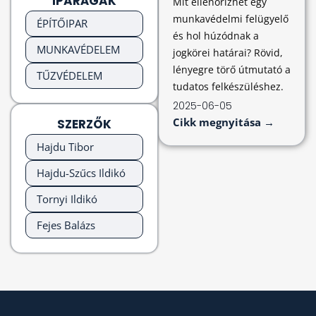
IPARÁGAK
Mit ellenőrizhet egy
munkavédelmi felügyelő
ÉPÍTŐIPAR
és hol húzódnak a
MUNKAVÉDELEM
jogkörei határai? Rövid,
lényegre törő útmutató a
TŰZVÉDELEM
tudatos felkészüléshez.
2025-06-05
Cikk megnyitása →
SZERZŐK
Hajdu Tibor
Hajdu-Szűcs Ildikó
Tornyi Ildikó
Fejes Balázs