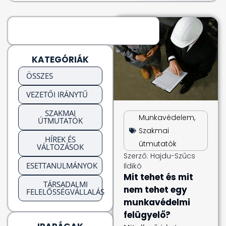
KATEGÓRIÁK
ÖSSZES
VEZETŐI IRÁNYTŰ
SZAKMAI
Munkavédelem
,
ÚTMUTATÓK
Szakmai
HÍREK ÉS
útmutatók
VÁLTOZÁSOK
Szerző:
Hajdu-Szűcs
ESETTANULMÁNYOK
Ildikó
Mit tehet és mit
TÁRSADALMI
nem tehet egy
FELELŐSSÉGVÁLLALÁS
munkavédelmi
felügyelő?