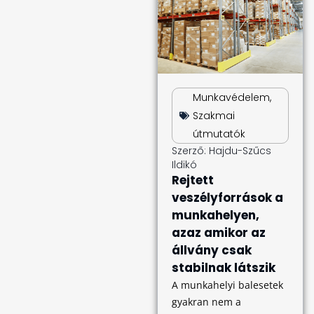
Munkavédelem
,
Szakmai
útmutatók
Szerző:
Hajdu-Szűcs
Ildikó
Rejtett
veszélyforrások a
munkahelyen,
azaz amikor az
állvány csak
stabilnak látszik
A munkahelyi balesetek
gyakran nem a