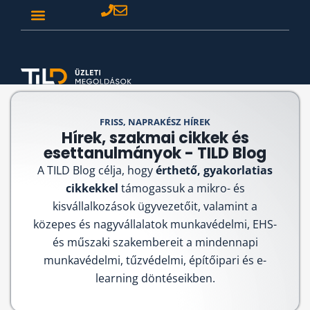
FRISS, NAPRAKÉSZ HÍREK
Hírek, szakmai cikkek és
esettanulmányok - TILD Blog
A TILD Blog célja, hogy
érthető, gyakorlatias
cikkekkel
támogassuk a mikro- és
kisvállalkozások ügyvezetőit, valamint a
közepes és nagyvállalatok munkavédelmi, EHS-
és műszaki szakembereit a mindennapi
munkavédelmi, tűzvédelmi, építőipari és e-
learning döntéseikben.