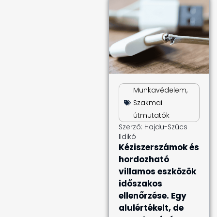
Munkavédelem
,
Szakmai
útmutatók
Szerző:
Hajdu-Szűcs
Ildikó
Kéziszerszámok és
hordozható
villamos eszközök
időszakos
ellenőrzése. Egy
alulértékelt, de