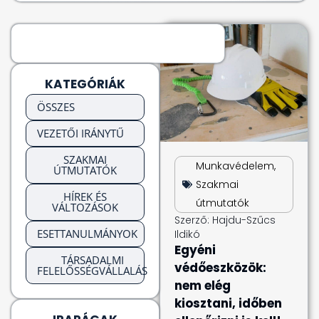
KATEGÓRIÁK
ÖSSZES
VEZETŐI IRÁNYTŰ
SZAKMAI
Munkavédelem
,
ÚTMUTATÓK
Szakmai
HÍREK ÉS
útmutatók
VÁLTOZÁSOK
Szerző:
Hajdu-Szűcs
ESETTANULMÁNYOK
Ildikó
Egyéni
TÁRSADALMI
védőeszközök:
FELELŐSSÉGVÁLLALÁS
nem elég
kiosztani, időben