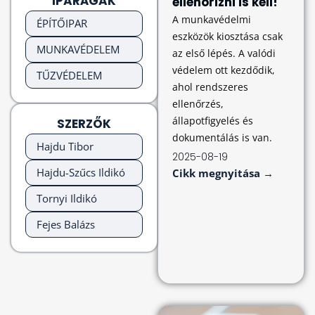
IPARÁGAK
ellenőrizni is kell!
A munkavédelmi
ÉPÍTŐIPAR
eszközök kiosztása csak
MUNKAVÉDELEM
az első lépés. A valódi
védelem ott kezdődik,
TŰZVÉDELEM
ahol rendszeres
ellenőrzés,
állapotfigyelés és
SZERZŐK
dokumentálás is van.
Hajdu Tibor
2025-08-19
Hajdu-Szűcs Ildikó
Cikk megnyitása →
Tornyi Ildikó
Fejes Balázs