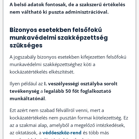
A belső adatok fontosak, de a szakszerű értékelés
nem váltható ki puszta adminisztrációval.
Bizonyos esetekben felsőfokú
munkavédelmi szakképzettség
szükséges
A jogszabály bizonyos esetekben kifejezetten felsőfokú
munkavédelmi szakképzettséghez köti a
kockázatértékelés elkészítését.
Ilyen például az
I. veszélyességi osztályba sorolt
tevékenység
a
legalább 50 főt foglalkoztató
munkáltatónál
.
Ezt azért nem szabad félvállról venni, mert a
kockázatértékelés nem pusztán formai kötelezettség. Ez
az a szakmai alap, amelyből a megelőző intézkedések,
az oktatások, a
védőeszköz-rend
és több más