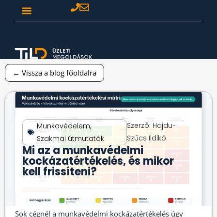
← Vissza a blog főoldalra
Szerző:
Hajdu-
Munkavédelem
,
Szűcs Ildikó
Szakmai útmutatók
Mi az a munkavédelmi
kockázatértékelés, és mikor
kell frissíteni?
Sok cégnél a munkavédelmi kockázatértékelés úgy