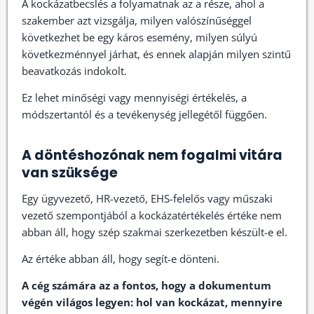
A kockázatbecslés a folyamatnak az a része, ahol a
szakember azt vizsgálja, milyen valószínűséggel
következhet be egy káros esemény, milyen súlyú
következménnyel járhat, és ennek alapján milyen szintű
beavatkozás indokolt.
Ez lehet minőségi vagy mennyiségi értékelés, a
módszertantól és a tevékenység jellegétől függően.
A döntéshozónak nem fogalmi vitára
van szüksége
Egy ügyvezető, HR-vezető, EHS-felelős vagy műszaki
vezető szempontjából a kockázatértékelés értéke nem
abban áll, hogy szép szakmai szerkezetben készült-e el.
Az értéke abban áll, hogy segít-e dönteni.
A cég számára az a fontos, hogy a dokumentum
végén világos legyen: hol van kockázat, mennyire