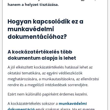
hanem a helyzet tisztázása.
Hogyan kapcsolódik ez a
munkavédelmi
dokumentációhoz?
A kockázatértékelés több
dokumentum alapja is lehet
A jól elkészített kockázatértékelés hatással lehet az
oktatási tematikára, az egyéni védőeszközök
meghatározására, a munkautasításokra, az ellenőrzési
rendre és a megelőző intézkedések sorrendjére.
Ezért nem különálló papírként érdemes kezelni.
A kockázatértékelés sokszor a
munkavédelmi
dokumentáció
egyik szakmai alapja. Ha ez gyenge,