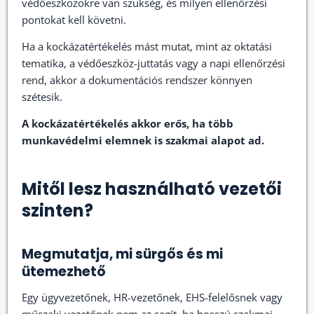
védőeszközökre van szükség, és milyen ellenőrzési
pontokat kell követni.
Ha a kockázatértékelés mást mutat, mint az oktatási
tematika, a védőeszköz-juttatás vagy a napi ellenőrzési
rend, akkor a dokumentációs rendszer könnyen
szétesik.
A kockázatértékelés akkor erős, ha több
munkavédelmi elemnek is szakmai alapot ad.
Mitől lesz használható vezetői
szinten?
Megmutatja, mi sürgős és mi
ütemezhető
Egy ügyvezetőnek, HR-vezetőnek, EHS-felelősnek vagy