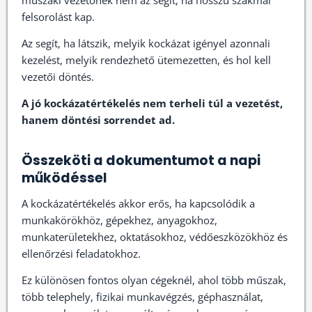
műszaki vezetőnek nem az segít, ha hosszú szakmai
felsorolást kap.
Az segít, ha látszik, melyik kockázat igényel azonnali
kezelést, melyik rendezhető ütemezetten, és hol kell
vezetői döntés.
A jó kockázatértékelés nem terheli túl a vezetést,
hanem döntési sorrendet ad.
Összeköti a dokumentumot a napi
működéssel
A kockázatértékelés akkor erős, ha kapcsolódik a
munkakörökhöz, gépekhez, anyagokhoz,
munkaterületekhez, oktatásokhoz, védőeszközökhöz és
ellenőrzési feladatokhoz.
Ez különösen fontos olyan cégeknél, ahol több műszak,
több telephely, fizikai munkavégzés, géphasználat,