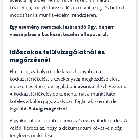
Ilyenkor újra kell nézni, mi változott, mi maradt
kezeletlen, melyik intézkedés nem volt elég, és hol kell
módosítani a munkavédelmi rendszeren.
Egy esemény nemcsak lezárandó ügy, hanem
visszajelzés a kockázatkezelés állapotáról.
Időszakos felülvizsgálatnál és
megőrzésnél
Eltérő jogszabályi rendelkezés hiányában a
kockázatértékelést a tevékenység megkezdése előtt,
indokolt esetben, de legalább
5 évente
el kell végezni.
A kockázatértékelés dokumentumát a munkáltató
köteles a külön jogszabályban foglaltak szerint, de
legalább
5 évig megőrizni
.
A gyakorlatban azonban nem az 5 év a valódi kérdés. A
valódi kérdés az, hogy a dokumentum követi-e a cég
tényleges működését.