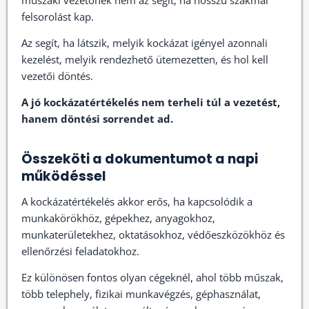
műszaki vezetőnek nem az segít, ha hosszú szakmai
felsorolást kap.
Az segít, ha látszik, melyik kockázat igényel azonnali
kezelést, melyik rendezhető ütemezetten, és hol kell
vezetői döntés.
A jó kockázatértékelés nem terheli túl a vezetést,
hanem döntési sorrendet ad.
Összeköti a dokumentumot a napi
működéssel
A kockázatértékelés akkor erős, ha kapcsolódik a
munkakörökhöz, gépekhez, anyagokhoz,
munkaterületekhez, oktatásokhoz, védőeszközökhöz és
ellenőrzési feladatokhoz.
Ez különösen fontos olyan cégeknél, ahol több műszak,
több telephely, fizikai munkavégzés, géphasználat,