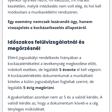
Ilyenkor újra kell nézni, mi változott, mi maradt
kezeletlen, melyik intézkedés nem volt elég, és hol kell
módosítani a munkavédelmi rendszeren.
Egy esemény nemcsak lezárandó ügy, hanem
visszajelzés a kockázatkezelés állapotáról.
Időszakos felülvizsgálatnál és
megőrzésnél
Eltérő jogszabályi rendelkezés hiányában a
kockázatértékelést a tevékenység megkezdése előtt,
indokolt esetben, de legalább
5 évente
el kell végezni.
A kockázatértékelés dokumentumát a munkáltató
köteles a külön jogszabályban foglaltak szerint, de
legalább
5 évig megőrizni
.
A gyakorlatban azonban nem az 5 év a valódi kérdés. A
valódi kérdés az, hogy a dokumentum követi-e a cég
tényleges működését.