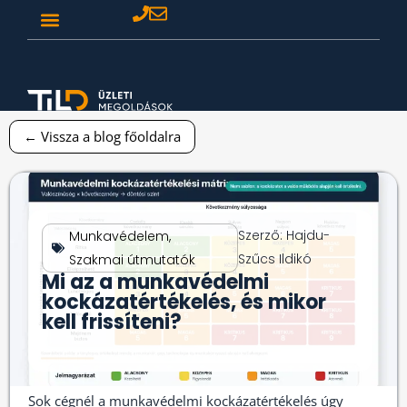
← Vissza a blog főoldalra
Szerző:
Hajdu-
Munkavédelem
,
Szűcs Ildikó
Szakmai útmutatók
Mi az a munkavédelmi
kockázatértékelés, és mikor
kell frissíteni?
Sok cégnél a munkavédelmi kockázatértékelés úgy