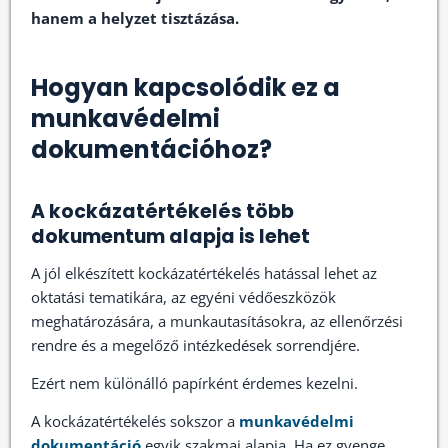
hanem a helyzet tisztázása.
Hogyan kapcsolódik ez a
munkavédelmi
dokumentációhoz?
A kockázatértékelés több
dokumentum alapja is lehet
A jól elkészített kockázatértékelés hatással lehet az
oktatási tematikára, az egyéni védőeszközök
meghatározására, a munkautasításokra, az ellenőrzési
rendre és a megelőző intézkedések sorrendjére.
Ezért nem különálló papírként érdemes kezelni.
A kockázatértékelés sokszor a
munkavédelmi
dokumentáció
egyik szakmai alapja. Ha ez gyenge,