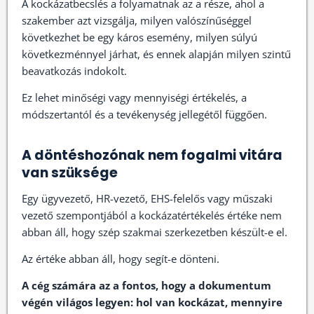
A kockázatbecslés a folyamatnak az a része, ahol a
szakember azt vizsgálja, milyen valószínűséggel
következhet be egy káros esemény, milyen súlyú
következménnyel járhat, és ennek alapján milyen szintű
beavatkozás indokolt.
Ez lehet minőségi vagy mennyiségi értékelés, a
módszertantól és a tevékenység jellegétől függően.
A döntéshozónak nem fogalmi vitára
van szüksége
Egy ügyvezető, HR-vezető, EHS-felelős vagy műszaki
vezető szempontjából a kockázatértékelés értéke nem
abban áll, hogy szép szakmai szerkezetben készült-e el.
Az értéke abban áll, hogy segít-e dönteni.
A cég számára az a fontos, hogy a dokumentum
végén világos legyen: hol van kockázat, mennyire