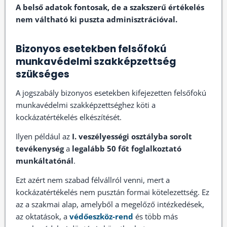
A belső adatok fontosak, de a szakszerű értékelés
nem váltható ki puszta adminisztrációval.
Bizonyos esetekben felsőfokú
munkavédelmi szakképzettség
szükséges
A jogszabály bizonyos esetekben kifejezetten felsőfokú
munkavédelmi szakképzettséghez köti a
kockázatértékelés elkészítését.
Ilyen például az
I. veszélyességi osztályba sorolt
tevékenység
a
legalább 50 főt foglalkoztató
munkáltatónál
.
Ezt azért nem szabad félvállról venni, mert a
kockázatértékelés nem pusztán formai kötelezettség. Ez
az a szakmai alap, amelyből a megelőző intézkedések,
az oktatások, a
védőeszköz-rend
és több más