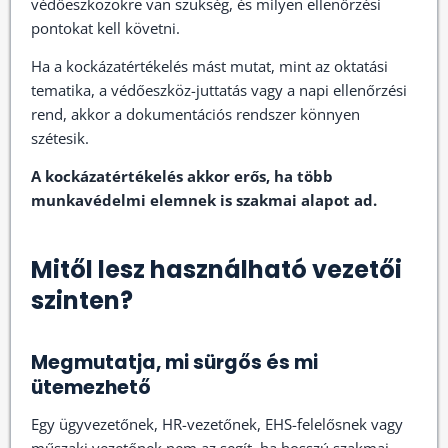
védőeszközökre van szükség, és milyen ellenőrzési
pontokat kell követni.
Ha a kockázatértékelés mást mutat, mint az oktatási
tematika, a védőeszköz-juttatás vagy a napi ellenőrzési
rend, akkor a dokumentációs rendszer könnyen
szétesik.
A kockázatértékelés akkor erős, ha több
munkavédelmi elemnek is szakmai alapot ad.
Mitől lesz használható vezetői
szinten?
Megmutatja, mi sürgős és mi
ütemezhető
Egy ügyvezetőnek, HR-vezetőnek, EHS-felelősnek vagy