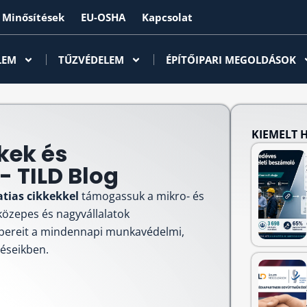
Minősítések
EU-OSHA
Kapcsolat
LEM
TŰZVÉDELEM
ÉPÍTŐIPARI MEGOLDÁSOK
KIEMELT 
kek és
 TILD Blog
atias cikkekkel
támogassuk a mikro- és
 közepes és nagyvállalatok
bereit a mindennapi munkavédelmi,
téseikben.