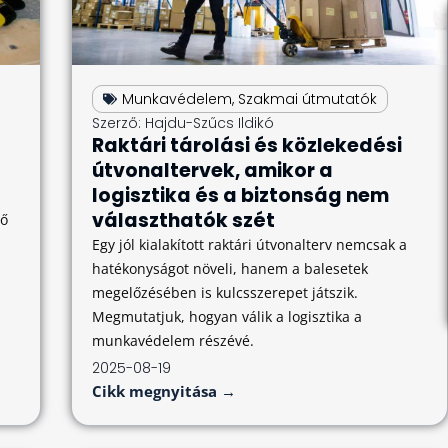
Munkavédelem
,
Szakmai útmutatók
Szerző:
Hajdu-Szűcs Ildikó
g
Raktári tárolási és közlekedési
útvonaltervek, amikor a
logisztika és a biztonság nem
választhatók szét
ső
Egy jól kialakított raktári útvonalterv nemcsak a
hatékonyságot növeli, hanem a balesetek
megelőzésében is kulcsszerepet játszik.
Megmutatjuk, hogyan válik a logisztika a
munkavédelem részévé.
2025-08-19
Cikk megnyitása →