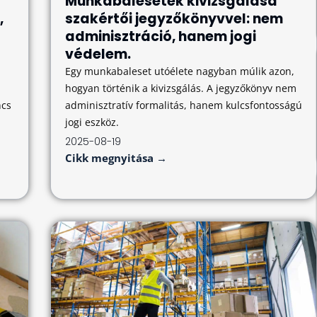
Munkabalesetek kivizsgálása
,
szakértői jegyzőkönyvvel: nem
adminisztráció, hanem jogi
védelem.
Egy munkabaleset utóélete nagyban múlik azon,
hogyan történik a kivizsgálás. A jegyzőkönyv nem
ncs
adminisztratív formalitás, hanem kulcsfontosságú
jogi eszköz.
2025-08-19
Cikk megnyitása →