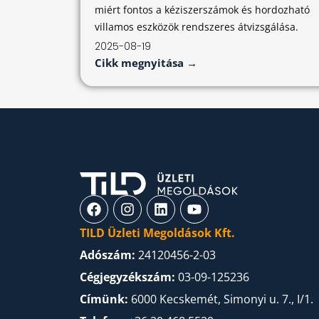
miért fontos a kéziszerszámok és hordozható
villamos eszközök rendszeres átvizsgálása.
2025-08-19
Cikk megnyitása →
TILD Üzleti Megoldások Kft.
Adószám:
24120456-2-03
Cégjegyzékszám:
03-09-125236
Címünk:
6000 Kecskemét, Simonyi u. 7., I/1.