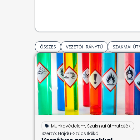
ÖSSZES
VEZETŐI IRÁNYTŰ
SZAKMAI Ú
Munkavédelem
,
Szakmai útmutatók
Szerző:
Hajdu-Szűcs Ildikó