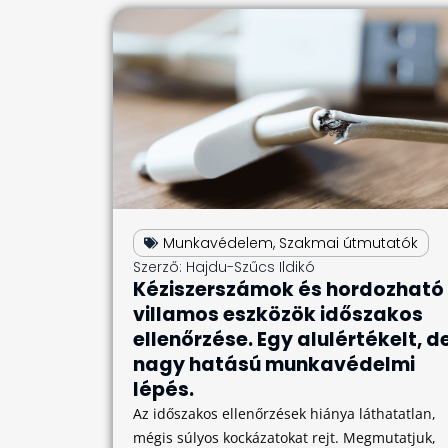
Munkavédelem
,
Szakmai útmutatók
Szerző:
Hajdu-Szűcs Ildikó
Kéziszerszámok és hordozható
villamos eszközök időszakos
ellenőrzése. Egy alulértékelt, d
nagy hatású munkavédelmi
lépés.
Az időszakos ellenőrzések hiánya láthatatlan,
mégis súlyos kockázatokat rejt. Megmutatjuk,