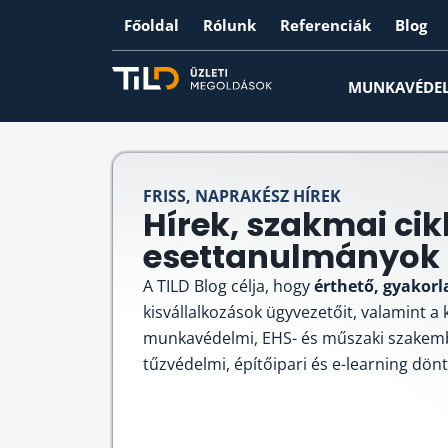
Főoldal
Rólunk
Referenciák
Blog
MUNKAVÉDE
FRISS, NAPRAKÉSZ HÍREK
Hírek, szakmai cik
esettanulmányok -
A TILD Blog célja, hogy
érthető, gyakorl
kisvállalkozások ügyvezetőit, valamint a
munkavédelmi, EHS- és műszaki szakem
tűzvédelmi, építőipari és e-learning dön