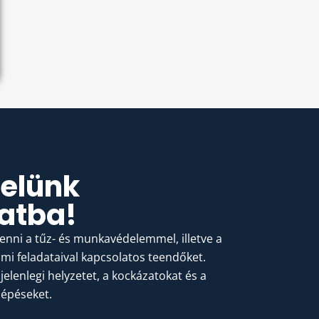
velünk
atba!
tenni a tűz- és munkavédelemmel, illetve a
i feladataival kapcsolatos teendőket.
jelenlegi helyzetet, a kockázatokat és a
lépéseket.