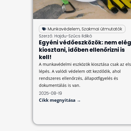
Munkavédelem
,
Szakmai útmutatók
Szerző:
Hajdu-Szűcs Ildikó
Egyéni védőeszközök: nem elé
kiosztani, időben ellenőrizni is
kell!
A munkavédelmi eszközök kiosztása csak az el
lépés. A valódi védelem ott kezdődik, ahol
rendszeres ellenőrzés, állapotfigyelés és
dokumentálás is van.
2025-08-19
Cikk megnyitása →