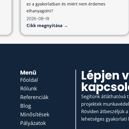
ez a gyakorlatban és miért nem érdemes
elhanyagolni?
2025-08-19
Cikk megnyitása →
Lépjen 
Menü
Főoldal
kapcsol
Rólunk
Segítünk átláthatóvá 
Referenciák
projektek munkavédelm
Blog
Röviden átbeszéljük a 
Minősítések
lehetséges gyakorlati 
Pályázatok