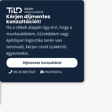
Kérjen díjmentes
konzultációt!
Ha a cikkek alapján úgy érzi, hogy a
munkavédelem, tűzvédelem vagy
építőipari logisztika terén van
tennivaló, kérjen rövid szakértői
egyeztetést.
Díjmentes konzultáció
+36 20 468 5520
info@tild.hu