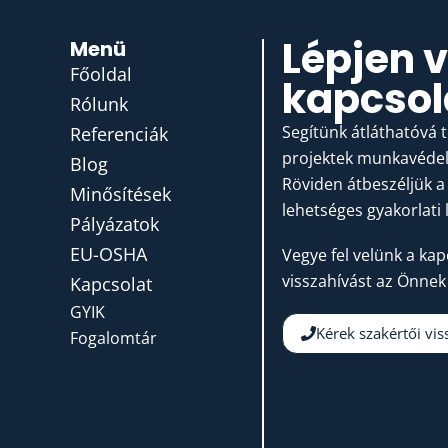
Lépjen 
Menü
Főoldal
kapcsol
Rólunk
Segítünk átláthatóvá 
Referenciák
projektek munkavédelm
Blog
Röviden átbeszéljük a 
Minősítések
lehetséges gyakorlati 
Pályázatok
EU-OSHA
Vegye fel velünk a kap
visszahívást az Önnek
Kapcsolat
GYIK
Kérek szakértői vis
Fogalomtár