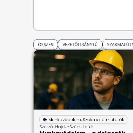
ÖSSZES
VEZETŐI IRÁNYTŰ
SZAKMAI Ú
Munkavédelem
,
Szakmai útmutatók
Szerző:
Hajdu-Szűcs Ildikó