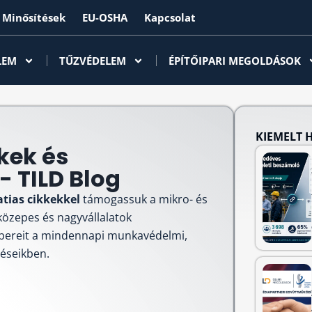
Minősítések
EU-OSHA
Kapcsolat
LEM
TŰZVÉDELEM
ÉPÍTŐIPARI MEGOLDÁSOK
KIEMELT 
kek és
 TILD Blog
atias cikkekkel
támogassuk a mikro- és
 közepes és nagyvállalatok
bereit a mindennapi munkavédelmi,
téseikben.