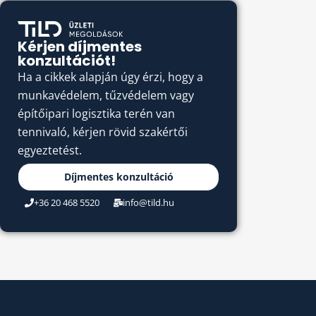
Kérjen díjmentes
konzultációt!
Ha a cikkek alapján úgy érzi, hogy a
munkavédelem, tűzvédelem vagy
építőipari logisztika terén van
tennivaló, kérjen rövid szakértői
egyeztetést.
Díjmentes konzultáció
+36 20 468 5520
info@tild.hu