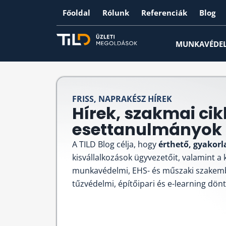
Főoldal
Rólunk
Referenciák
Blog
MUNKAVÉDE
FRISS, NAPRAKÉSZ HÍREK
Hírek, szakmai cik
esettanulmányok -
A TILD Blog célja, hogy
érthető, gyakorl
kisvállalkozások ügyvezetőit, valamint a
munkavédelmi, EHS- és műszaki szakem
tűzvédelmi, építőipari és e-learning dön