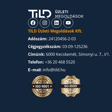
TILD Üzleti Megoldások Kft.
Adószám:
24120456-2-03
Cégjegyzékszám:
03-09-125236
Címünk:
6000 Kecskemét, Simonyi u. 7., I/1.
Telefon:
+36 20 468 5520
info@tild.hu
E-mail: