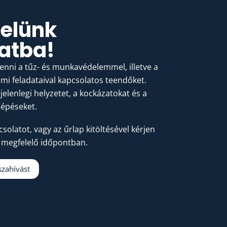
velünk
atba!
tenni a tűz- és munkavédelemmel, illetve a
i feladataival kapcsolatos teendőket.
jelenlegi helyzetet, a kockázatokat és a
lépéseket.
csolatot, vagy az űrlap kitöltésével kérjen
 megfelelő időpontban.
szahívást