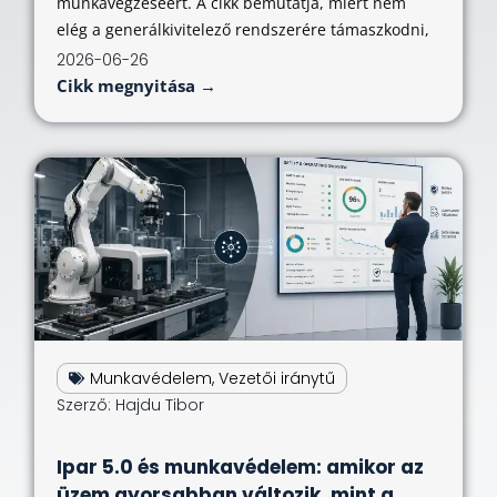
munkavégzéséért. A cikk bemutatja, miért nem
elég a generálkivitelező rendszerére támaszkodni,
2026-06-26
Cikk megnyitása →
Munkavédelem
,
Vezetői iránytű
Szerző:
Hajdu Tibor
Ipar 5.0 és munkavédelem: amikor az
üzem gyorsabban változik, mint a