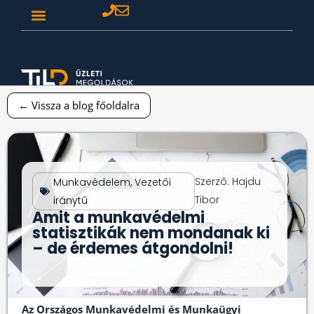
← Vissza a blog főoldalra
Szerző:
Hajdu
Munkavédelem
,
Vezetői
Tibor
iránytű
Amit a munkavédelmi
statisztikák nem mondanak ki
– de érdemes átgondolni!
Az Országos Munkavédelmi és Munkaügyi