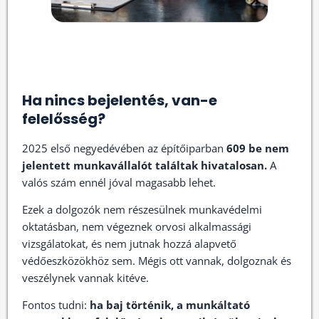
Ha nincs bejelentés, van-e
felelősség?
2025 első negyedévében az építőiparban
609 be nem
jelentett munkavállalót találtak hivatalosan.
A
valós szám ennél jóval magasabb lehet.
Ezek a dolgozók nem részesülnek munkavédelmi
oktatásban, nem végeznek orvosi alkalmassági
vizsgálatokat, és nem jutnak hozzá alapvető
védőeszközökhöz sem. Mégis ott vannak, dolgoznak és
veszélynek vannak kitéve.
Fontos tudni:
ha baj történik, a munkáltató