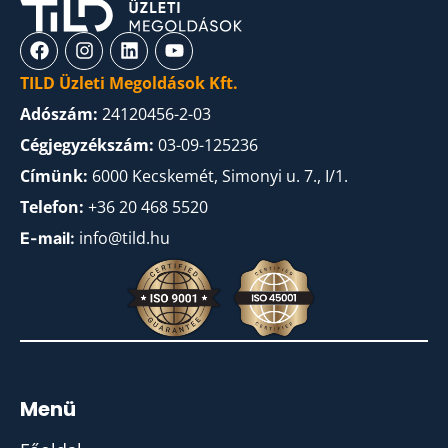
TILD Üzleti Megoldások Kft.
Adószám:
24120456-2-03
Cégjegyzékszám:
03-09-125236
Címünk:
6000 Kecskemét, Simonyi u. 7., I/1.
Telefon:
+36 20 468 5520
info@tild.hu
E-mail:
Menü