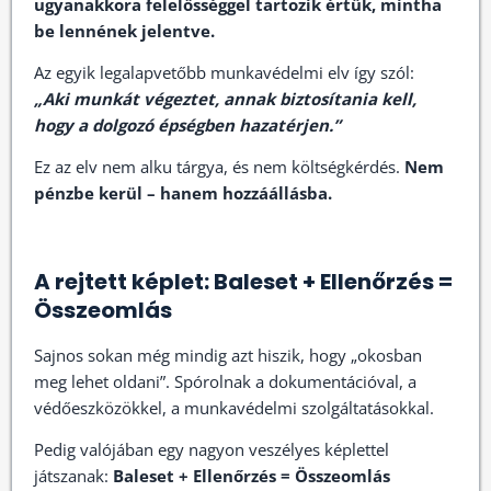
ugyanakkora felelősséggel tartozik értük, mintha
be lennének jelentve.
Az egyik legalapvetőbb munkavédelmi elv így szól:
„Aki munkát végeztet, annak biztosítania kell,
hogy a dolgozó épségben hazatérjen.”
Ez az elv nem alku tárgya, és nem költségkérdés.
Nem
pénzbe kerül – hanem hozzáállásba.
A rejtett képlet: Baleset + Ellenőrzés =
Összeomlás
Sajnos sokan még mindig azt hiszik, hogy „okosban
meg lehet oldani”. Spórolnak a dokumentációval, a
védőeszközökkel, a munkavédelmi szolgáltatásokkal.
Pedig valójában egy nagyon veszélyes képlettel
játszanak:
Baleset + Ellenőrzés = Összeomlás