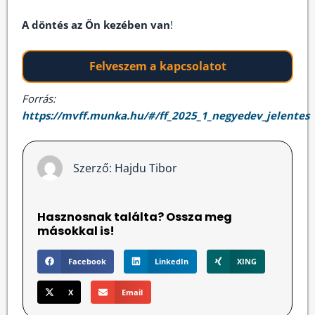
A döntés az Ön kezében van
!
Felveszem a kapcsolatot
Forrás:
https://mvff.munka.hu/#/ff_2025_1_negyedev_jelentes
Szerző:
Hajdu Tibor
Hasznosnak találta? Ossza meg
másokkal is!
Facebook
LinkedIn
XING
X
Email