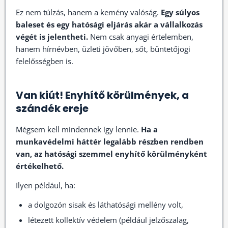
Ez nem túlzás, hanem a kemény valóság.
Egy súlyos
baleset és egy hatósági eljárás akár a vállalkozás
végét is jelentheti.
Nem csak anyagi értelemben,
hanem hírnévben, üzleti jövőben, sőt, büntetőjogi
felelősségben is.
Van kiút! Enyhítő körülmények, a
szándék ereje
Mégsem kell mindennek így lennie.
Ha a
munkavédelmi háttér legalább részben rendben
van, az hatósági szemmel enyhítő körülményként
értékelhető.
Ilyen például, ha:
a dolgozón sisak és láthatósági mellény volt,
létezett kollektív védelem (például jelzőszalag,