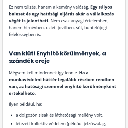
Ez nem túlzás, hanem a kemény valóság.
Egy súlyos
baleset és egy hatósági eljárás akár a vállalkozás
végét is jelentheti.
Nem csak anyagi értelemben,
hanem hírnévben, üzleti jövőben, sőt, büntetőjogi
felelősségben is.
Van kiút! Enyhítő körülmények, a
szándék ereje
Mégsem kell mindennek így lennie.
Ha a
munkavédelmi háttér legalább részben rendben
van, az hatósági szemmel enyhítő körülményként
értékelhető.
Ilyen például, ha:
a dolgozón sisak és láthatósági mellény volt,
létezett kollektív védelem (például jelzőszalag,