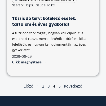
Szerző:
Hajdu-Szűcs Ildikó
Tűzriadó terv: kötelező esetek,
tartalom és éves gyakorlat
A tűzriadó terv rögzíti, hogyan kell eljárni tűz
esetén: ki riaszt, merre történik a kiürítés, kik a
felelősök, és hogyan kell dokumentálni az éves
gyakorlatot.
2026-06-29
Cikk megnyitása →
Előző
1
2
3
4
5
Következő