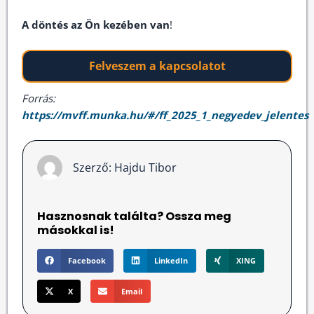
A döntés az Ön kezében van
!
Felveszem a kapcsolatot
Forrás:
https://mvff.munka.hu/#/ff_2025_1_negyedev_jelentes
Szerző:
Hajdu Tibor
Hasznosnak találta? Ossza meg
másokkal is!
Facebook
LinkedIn
XING
X
Email