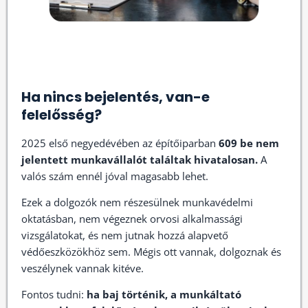
Ha nincs bejelentés, van-e
felelősség?
2025 első negyedévében az építőiparban
609 be nem
jelentett munkavállalót találtak hivatalosan.
A
valós szám ennél jóval magasabb lehet.
Ezek a dolgozók nem részesülnek munkavédelmi
oktatásban, nem végeznek orvosi alkalmassági
vizsgálatokat, és nem jutnak hozzá alapvető
védőeszközökhöz sem. Mégis ott vannak, dolgoznak és
veszélynek vannak kitéve.
Fontos tudni:
ha baj történik, a munkáltató