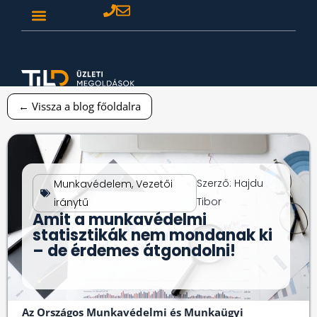
← Vissza a blog főoldalra
Szerző:
Hajdu
Munkavédelem
,
Vezetői
Tibor
iránytű
Amit a munkavédelmi
statisztikák nem mondanak ki
– de érdemes átgondolni!
Az Országos Munkavédelmi és Munkaügyi