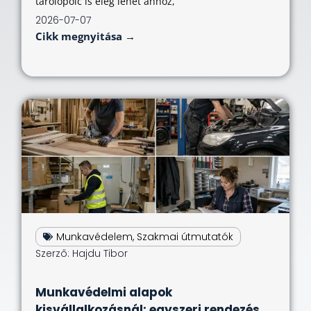
tárolópolc is elég lehet ahhoz,
2026-07-07
Cikk megnyitása →
Munkavédelem
,
Szakmai útmutatók
Szerző:
Hajdu Tibor
Munkavédelmi alapok
kisvállalkozásnál: egyszeri rendezés