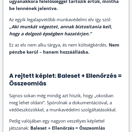
ugyanakkora felelősséggel tartozik értük, mintha
be lennének jelentve.
Az egyik legalapvetőbb munkavédelmi elv így szól:
„Aki munkát végeztet, annak biztosítania kell,
hogy a dolgozó épségben hazatérjen.”
Ez az elv nem alku tárgya, és nem költségkérdés.
Nem
pénzbe kerül – hanem hozzáállásba.
A rejtett képlet: Baleset + Ellenőrzés =
Összeomlás
Sajnos sokan még mindig azt hiszik, hogy „okosban
meg lehet oldani”. Spórolnak a dokumentációval, a
védőeszközökkel, a munkavédelmi szolgáltatásokkal.
Pedig valójában egy nagyon veszélyes képlettel
játszanak:
Baleset + Ellenőrzés = Összeomlás