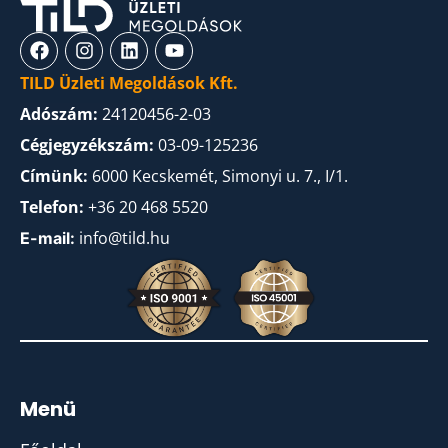
TILD Üzleti Megoldások Kft.
Adószám:
24120456-2-03
Cégjegyzékszám:
03-09-125236
Címünk:
6000 Kecskemét, Simonyi u. 7., I/1.
Telefon:
+36 20 468 5520
info@tild.hu
E-mail:
Menü