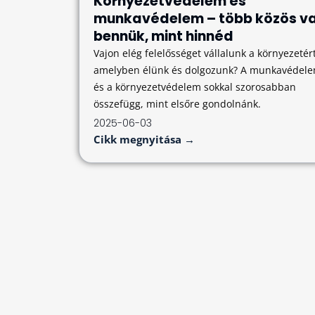
Környezetvédelem és
munkavédelem – több közös v
bennük, mint hinnéd
Vajon elég felelősséget vállalunk a környezetért
amelyben élünk és dolgozunk? A munkavédel
és a környezetvédelem sokkal szorosabban
összefügg, mint elsőre gondolnánk.
2025-06-03
Cikk megnyitása →