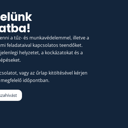
velünk
atba!
tenni a tűz- és munkavédelemmel, illetve a
i feladataival kapcsolatos teendőket.
jelenlegi helyzetet, a kockázatokat és a
lépéseket.
csolatot, vagy az űrlap kitöltésével kérjen
 megfelelő időpontban.
szahívást