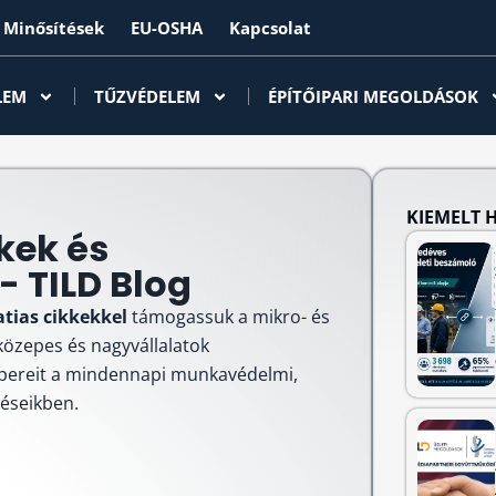
Minősítések
EU-OSHA
Kapcsolat
LEM
TŰZVÉDELEM
ÉPÍTŐIPARI MEGOLDÁSOK
KIEMELT 
kek és
 TILD Blog
atias cikkekkel
támogassuk a mikro- és
 közepes és nagyvállalatok
bereit a mindennapi munkavédelmi,
téseikben.