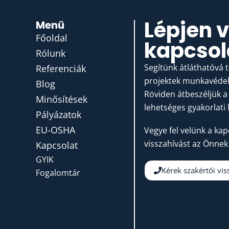
Lépjen 
Menü
Főoldal
kapcsol
Rólunk
Segítünk átláthatóvá 
Referenciák
projektek munkavédelm
Blog
Röviden átbeszéljük a 
Minősítések
lehetséges gyakorlati 
Pályázatok
EU-OSHA
Vegye fel velünk a kap
visszahívást az Önnek
Kapcsolat
GYIK
Kérek szakértői vis
Fogalomtár