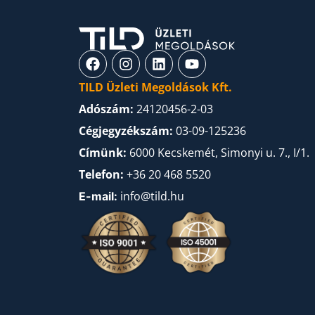
TILD Üzleti Megoldások Kft.
Adószám:
24120456-2-03
Cégjegyzékszám:
03-09-125236
Címünk:
6000 Kecskemét, Simonyi u. 7., I/1.
Telefon:
+36 20 468 5520
info@tild.hu
E-mail: