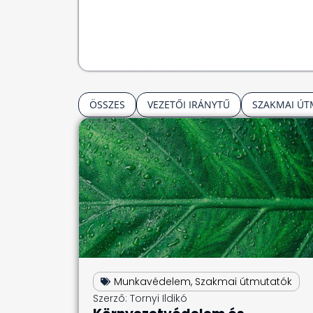
ÖSSZES
VEZETŐI IRÁNYTŰ
SZAKMAI Ú
Munkavédelem
,
Szakmai útmutatók
Szerző:
Tornyi Ildikó