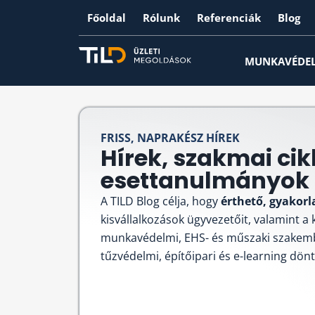
Főoldal
Rólunk
Referenciák
Blog
MUNKAVÉDE
FRISS, NAPRAKÉSZ HÍREK
Hírek, szakmai cik
esettanulmányok -
A TILD Blog célja, hogy
érthető, gyakorl
kisvállalkozások ügyvezetőit, valamint a
munkavédelmi, EHS- és műszaki szakem
tűzvédelmi, építőipari és e-learning dön