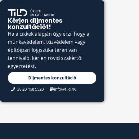
Kérjen díjmentes
konzultációt!
Ha a cikkek alapján úgy érzi, hogy a
munkavédelem, tűzvédelem vagy
építőipari logisztika terén van
tennivaló, kérjen rövid szakértői
egyeztetést.
Díjmentes konzultáció
+36 20 468 5520
info@tild.hu