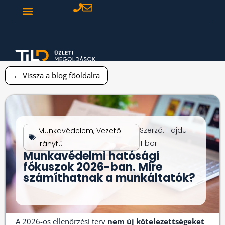
← Vissza a blog főoldalra
Szerző:
Hajdu
Munkavédelem
,
Vezetői
Tibor
iránytű
Munkavédelmi hatósági
fókuszok 2026-ban. Mire
számíthatnak a munkáltatók?
A 2026-os ellenőrzési terv
nem új kötelezettségeket