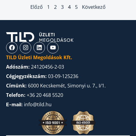
Előző
1
2
3
4
5
Következő
TILD Üzleti Megoldások Kft.
Adószám:
24120456-2-03
Cégjegyzékszám:
03-09-125236
Címünk:
6000 Kecskemét, Simonyi u. 7., I/1.
Telefon:
+36 20 468 5520
info@tild.hu
E-mail: