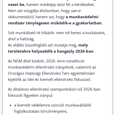
vezet be
, hanem másképp teszi fel a kérdéseket.
Nem azt vizsgálja elsősorban, hogy
van-e
dokumentáció
, hanem azt, hogy
a munkavédelmi
rendszer ténylegesen működik-e a gyakorlatban
.
Sok munkáltató itt hibázik: nem ott keresi a kockázatot,
ahol a hatóság.
Az alábbi összefoglaló azt mutatja meg,
mely
területekre helyeződik a hangsúly 2026-ban
.
Az NGM által kiadott, 2026. évre vonatkozó
munkavédelmi ellenőrzési irányelvek, valamint az
Országos Hatósági Ellenőrzési Terv egyértelműen
kijelölik az idei év kiemelt ellenőrzési fókuszait.
Az általános ellenőrzési szempontokon túl 2026-ban
fokozott figyelem irányul:
a kiemelt védelemre szoruló munkavállalók
foglalkoztatási körülményeire,