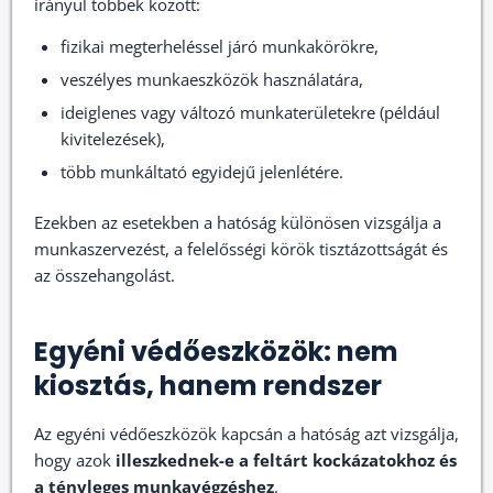
irányul többek között:
fizikai megterheléssel járó munkakörökre,
veszélyes munkaeszközök használatára,
ideiglenes vagy változó munkaterületekre (például
kivitelezések),
több munkáltató egyidejű jelenlétére.
Ezekben az esetekben a hatóság különösen vizsgálja a
munkaszervezést, a felelősségi körök tisztázottságát és
az összehangolást.
Egyéni védőeszközök: nem
kiosztás, hanem rendszer
Az egyéni védőeszközök kapcsán a hatóság azt vizsgálja,
hogy azok
illeszkednek-e a feltárt kockázatokhoz és
a tényleges munkavégzéshez
.