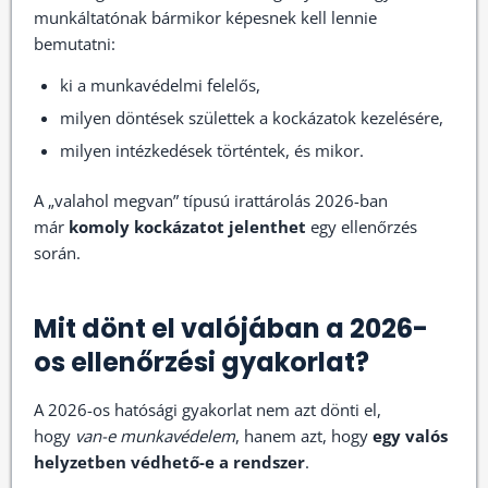
munkáltatónak bármikor képesnek kell lennie
bemutatni:
ki a munkavédelmi felelős,
milyen döntések születtek a kockázatok kezelésére,
milyen intézkedések történtek, és mikor.
A „valahol megvan” típusú irattárolás 2026-ban
már
komoly kockázatot jelenthet
egy ellenőrzés
során.
Mit dönt el valójában a 2026-
os ellenőrzési gyakorlat?
A 2026-os hatósági gyakorlat nem azt dönti el,
hogy
van-e munkavédelem
, hanem azt, hogy
egy valós
helyzetben védhető-e a rendszer
.