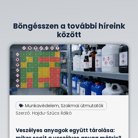
Böngésszen a további híreink
között
Munkavédelem
,
Szakmai útmutatók
Szerző:
Hajdu-Szűcs Ildikó
Veszélyes anyagok együtt tárolása:
mikor segít a veszélyes anyag mátrix?