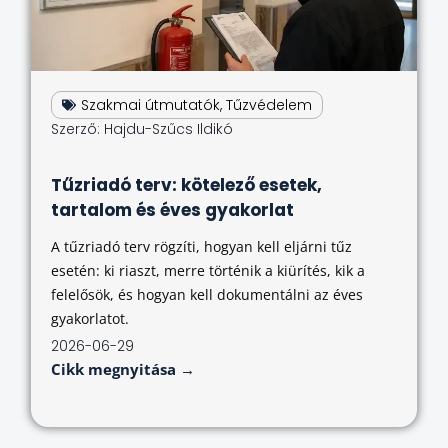
Szakmai útmutatók
,
Tűzvédelem
Szerző:
Hajdu-Szűcs Ildikó
Tűzriadó terv: kötelező esetek,
tartalom és éves gyakorlat
A tűzriadó terv rögzíti, hogyan kell eljárni tűz
esetén: ki riaszt, merre történik a kiürítés, kik a
felelősök, és hogyan kell dokumentálni az éves
gyakorlatot.
2026-06-29
Cikk megnyitása →