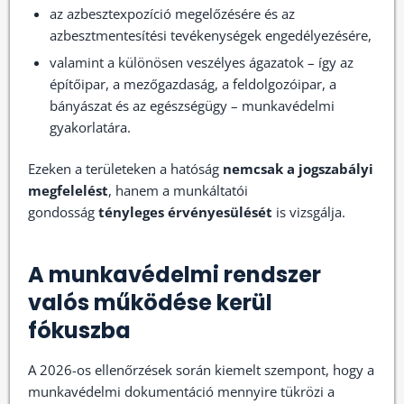
az azbesztexpozíció megelőzésére és az
azbesztmentesítési tevékenységek engedélyezésére,
valamint a különösen veszélyes ágazatok – így az
építőipar, a mezőgazdaság, a feldolgozóipar, a
bányászat és az egészségügy – munkavédelmi
gyakorlatára.
Ezeken a területeken a hatóság
nemcsak a jogszabályi
megfelelést
, hanem a munkáltatói
gondosság
tényleges érvényesülését
is vizsgálja.
A munkavédelmi rendszer
valós működése kerül
fókuszba
A 2026-os ellenőrzések során kiemelt szempont, hogy a
munkavédelmi dokumentáció mennyire tükrözi a