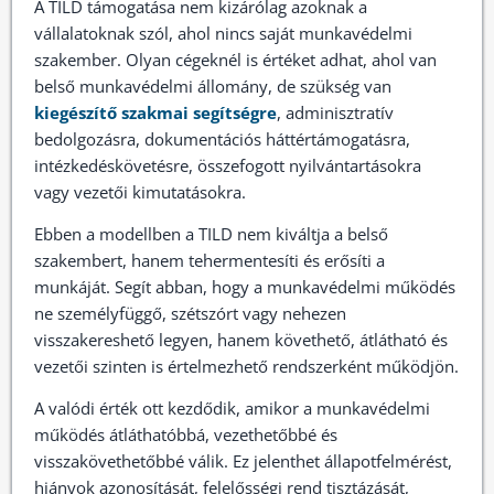
A TILD támogatása nem kizárólag azoknak a
vállalatoknak szól, ahol nincs saját munkavédelmi
szakember. Olyan cégeknél is értéket adhat, ahol van
belső munkavédelmi állomány, de szükség van
kiegészítő szakmai segítségre
, adminisztratív
bedolgozásra, dokumentációs háttértámogatásra,
intézkedéskövetésre, összefogott nyilvántartásokra
vagy vezetői kimutatásokra.
Ebben a modellben a TILD nem kiváltja a belső
szakembert, hanem tehermentesíti és erősíti a
munkáját. Segít abban, hogy a munkavédelmi működés
ne személyfüggő, szétszórt vagy nehezen
visszakereshető legyen, hanem követhető, átlátható és
vezetői szinten is értelmezhető rendszerként működjön.
A valódi érték ott kezdődik, amikor a munkavédelmi
működés átláthatóbbá, vezethetőbbé és
visszakövethetőbbé válik. Ez jelenthet állapotfelmérést,
hiányok azonosítását, felelősségi rend tisztázását,