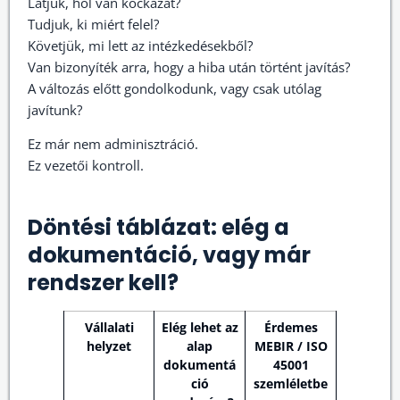
Látjuk, hol van kockázat?
Tudjuk, ki miért felel?
Követjük, mi lett az intézkedésekből?
Van bizonyíték arra, hogy a hiba után történt javítás?
A változás előtt gondolkodunk, vagy csak utólag
javítunk?
Ez már nem adminisztráció.
Ez vezetői kontroll.
Döntési táblázat: elég a
dokumentáció, vagy már
rendszer kell?
Vállalati
Elég lehet az
Érdemes
helyzet
alap
MEBIR / ISO
dokumentá
45001
ció
szemléletbe