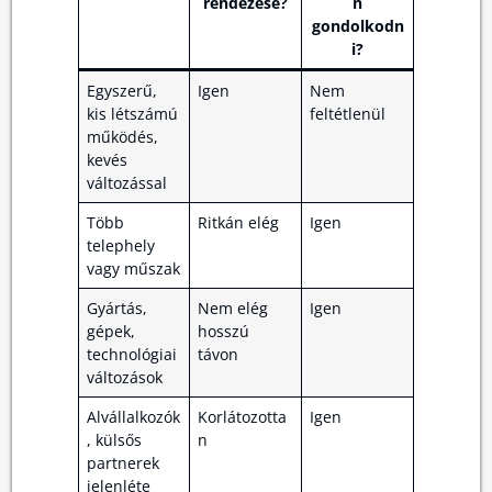
rendezése?
n
gondolkodn
i?
Egyszerű,
Igen
Nem
kis létszámú
feltétlenül
működés,
kevés
változással
Több
Ritkán elég
Igen
telephely
vagy műszak
Gyártás,
Nem elég
Igen
gépek,
hosszú
technológiai
távon
változások
Alvállalkozók
Korlátozotta
Igen
, külsős
n
partnerek
jelenléte