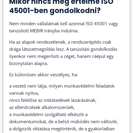
Mikor nincs még értelme ISO
45001-ben gondolkodni?
Nem minden vállalatnak kell azonnal ISO 45001 vagy
tanúsított MEBIR irányba indulnia.
Ha az alapok rendezetlenek, a rendszerépítés csak
drága látszatmegoldás lesz. A tanúsítási gondolkodás
ilyenkor nem megerősíti a céget, hanem ráépül egy
bizonytalan alapra.
Ez különösen akkor veszélyes, ha:
a vezető nem látja, milyen munkavédelmi feladatok
vannak nyitva,
nincs felelőse az intézkedések lezárásának,
az ellenőrzések alkalomszerűek,
a munkavédelmi szolgáltató elkészíti a
dokumentumokat, de a belső működés nem változik,
a dolgozók oktatása megtörténik, de a gyakorlatban