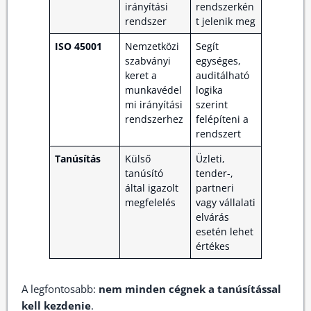
irányítási
rendszerkén
rendszer
t jelenik meg
ISO 45001
Nemzetközi
Segít
szabványi
egységes,
keret a
auditálható
munkavédel
logika
mi irányítási
szerint
rendszerhez
felépíteni a
rendszert
Tanúsítás
Külső
Üzleti,
tanúsító
tender-,
által igazolt
partneri
megfelelés
vagy vállalati
elvárás
esetén lehet
értékes
A legfontosabb:
nem minden cégnek a tanúsítással
kell kezdenie
.