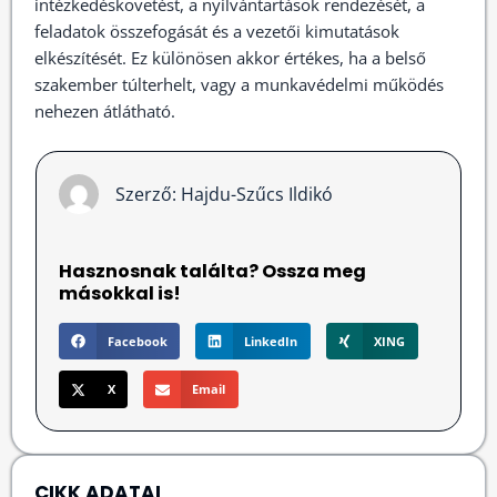
intézkedéskövetést, a nyilvántartások rendezését, a
feladatok összefogását és a vezetői kimutatások
elkészítését. Ez különösen akkor értékes, ha a belső
szakember túlterhelt, vagy a munkavédelmi működés
nehezen átlátható.
Szerző:
Hajdu-Szűcs Ildikó
Hasznosnak találta? Ossza meg
másokkal is!
Facebook
LinkedIn
XING
X
Email
CIKK ADATAI