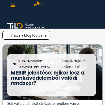
← Vissza a blog főoldalra
Szerző:
Hajdu-
Munkavédelem
,
Szűcs Ildikó
Szakmai útmutatók
MEBIR jelentése: mikor lesz a
munkavédelemből valódi
rendszer?
Sok vállalatnál első ránézésre rendben van a