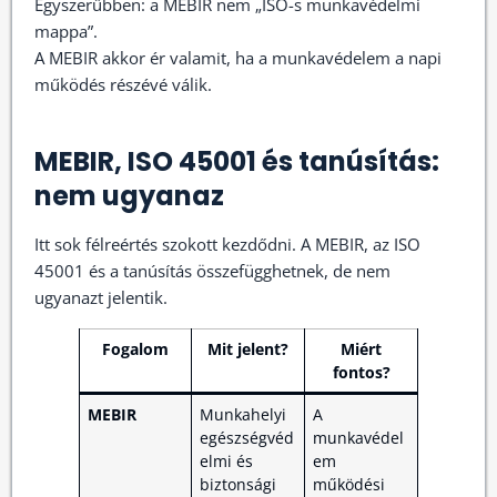
Egyszerűbben: a MEBIR nem „ISO-s munkavédelmi
mappa”.
A MEBIR akkor ér valamit, ha a munkavédelem a napi
működés részévé válik.
MEBIR, ISO 45001 és tanúsítás:
nem ugyanaz
Itt sok félreértés szokott kezdődni. A MEBIR, az ISO
45001 és a tanúsítás összefügghetnek, de nem
ugyanazt jelentik.
Fogalom
Mit jelent?
Miért
fontos?
MEBIR
Munkahelyi
A
egészségvéd
munkavédel
elmi és
em
biztonsági
működési