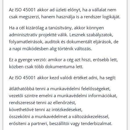
Az ISO 45001 akkor ad üzleti előnyt, ha a vállalat nem
csak megszerzi, hanem használja is a rendszer logikáját.
Ha a cél kizárólag a tanúsítvány, akkor könnyen
adminisztratív projektté válik. Lesznek szabályzatok,
folyamatleírások, auditok és dokumentált eljárások, de
a napi működésben alig történik változás.
Ez a gyenge verzió: amikor a cég azt hiszi, erősebb lett,
közben csak több dokumentuma lett.
Az ISO 45001 akkor kezd valódi értéket adni, ha segít:
átláthatóbbá tenni a munkavédelmi felelősségeket,
vezetői szintre emelni a munkavédelmi információkat,
rendszeressé tenni az ellenőrzést,
követhetővé tenni az intézkedéseket,
összekötni a munkavédelmet a változáskezeléssel,
erősíteni a partneri, beszállítói vagy tenderbizalmat.