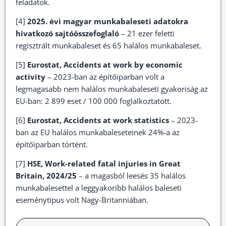
feladatok.
[4]
2025. évi magyar munkabaleseti adatokra
hivatkozó sajtóösszefoglaló
– 21 ezer feletti
regisztrált munkabaleset és 65 halálos munkabaleset.
[5]
Eurostat, Accidents at work by economic
activity
– 2023-ban az építőiparban volt a
legmagasabb nem halálos munkabaleseti gyakoriság az
EU-ban: 2 899 eset / 100 000 foglalkoztatott.
[6]
Eurostat, Accidents at work statistics
– 2023-
ban az EU halálos munkabaleseteinek 24%-a az
építőiparban történt.
[7]
HSE, Work-related fatal injuries in Great
Britain, 2024/25
– a magasból leesés 35 halálos
munkabalesettel a leggyakoribb halálos baleseti
eseménytípus volt Nagy-Britanniában.