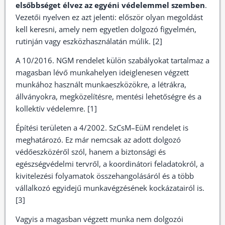
elsőbbséget élvez az egyéni védelemmel szemben
.
Vezetői nyelven ez azt jelenti: először olyan megoldást
kell keresni, amely nem egyetlen dolgozó figyelmén,
rutinján vagy eszközhasználatán múlik. [2]
A 10/2016. NGM rendelet külön szabályokat tartalmaz a
magasban lévő munkahelyen ideiglenesen végzett
munkához használt munkaeszközökre, a létrákra,
állványokra, megközelítésre, mentési lehetőségre és a
kollektív védelemre. [1]
Építési területen a 4/2002. SzCsM–EüM rendelet is
meghatározó. Ez már nemcsak az adott dolgozó
védőeszközéről szól, hanem a biztonsági és
egészségvédelmi tervről, a koordinátori feladatokról, a
kivitelezési folyamatok összehangolásáról és a több
vállalkozó egyidejű munkavégzésének kockázatairól is.
[3]
Vagyis a magasban végzett munka nem dolgozói