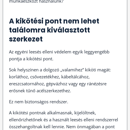
munkaeszközt használunk?
A kikötési pont nem lehet
találomra kiválasztott
szerkezet
Az egyéni leesés elleni védelem egyik leggyengébb
pontja a kikötési pont.
Sok helyszínen a dolgozó „valamihez” kiköti magát:
korláthoz, csővezetékhez, kábeltálcához,
ereszcsatornához, gépvázhoz vagy egy ránézésre
erősnek tűnő acélszerkezethez.
Ez nem biztonságos rendszer.
A kikötési pontnak alkalmasnak, kijelöltnek,
ellenőrizhetőnek és a használt leesés elleni rendszerrel
összehangoltnak kell lennie. Nem önmagában a pont