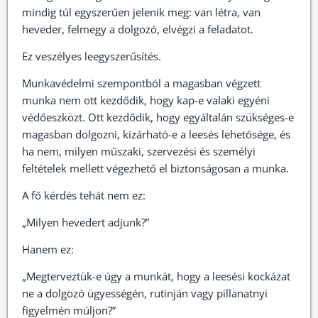
mindig túl egyszerűen jelenik meg: van létra, van
heveder, felmegy a dolgozó, elvégzi a feladatot.
Ez veszélyes leegyszerűsítés.
Munkavédelmi szempontból a magasban végzett
munka nem ott kezdődik, hogy kap-e valaki egyéni
védőeszközt. Ott kezdődik, hogy egyáltalán szükséges-e
magasban dolgozni, kizárható-e a leesés lehetősége, és
ha nem, milyen műszaki, szervezési és személyi
feltételek mellett végezhető el biztonságosan a munka.
A fő kérdés tehát nem ez:
„Milyen hevedert adjunk?”
Hanem ez:
„Megterveztük-e úgy a munkát, hogy a leesési kockázat
ne a dolgozó ügyességén, rutinján vagy pillanatnyi
figyelmén múljon?”