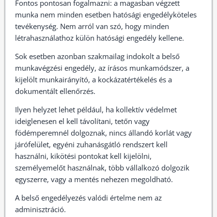
Fontos pontosan fogalmazni: a magasban végzett
munka nem minden esetben hatósági engedélyköteles
tevékenység. Nem arról van szó, hogy minden
létrahasználathoz külön hatósági engedély kellene.
Sok esetben azonban szakmailag indokolt a belső
munkavégzési engedély, az írásos munkamódszer, a
kijelölt munkairányító, a kockázatértékelés és a
dokumentált ellenőrzés.
Ilyen helyzet lehet például, ha kollektív védelmet
ideiglenesen el kell távolítani, tetőn vagy
födémperemnél dolgoznak, nincs állandó korlát vagy
járófelület, egyéni zuhanásgátló rendszert kell
használni, kikötési pontokat kell kijelölni,
személyemelőt használnak, több vállalkozó dolgozik
egyszerre, vagy a mentés nehezen megoldható.
A belső engedélyezés valódi értelme nem az
adminisztráció.