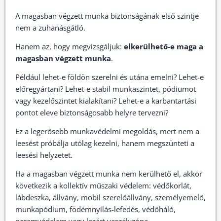
A magasban végzett munka biztonságának első szintje
nem a zuhanásgátló.
Hanem az, hogy megvizsgáljuk:
elkerülhető-e maga a
magasban végzett munka
.
Például lehet-e földön szerelni és utána emelni? Lehet-e
előregyártani? Lehet-e stabil munkaszintet, pódiumot
vagy kezelőszintet kialakítani? Lehet-e a karbantartási
pontot eleve biztonságosabb helyre tervezni?
Ez a legerősebb munkavédelmi megoldás, mert nem a
leesést próbálja utólag kezelni, hanem megszünteti a
leesési helyzetet.
Ha a magasban végzett munka nem kerülhető el, akkor
következik a kollektív műszaki védelem: védőkorlát,
lábdeszka, állvány, mobil szerelőállvány, személyemelő,
munkapódium, födémnyílás-lefedés, védőháló,
peremvédelem vagy lezárt veszélyzóna.