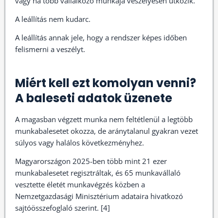
vagy ha több vállalkozó munkája veszélyesen ütközik.
A leállítás nem kudarc.
A leállítás annak jele, hogy a rendszer képes időben
felismerni a veszélyt.
Miért kell ezt komolyan venni?
A baleseti adatok üzenete
A magasban végzett munka nem feltétlenül a legtöbb
munkabalesetet okozza, de aránytalanul gyakran vezet
súlyos vagy halálos következményhez.
Magyarországon 2025-ben több mint 21 ezer
munkabalesetet regisztráltak, és 65 munkavállaló
vesztette életét munkavégzés közben a
Nemzetgazdasági Minisztérium adataira hivatkozó
sajtóösszefoglaló szerint. [4]