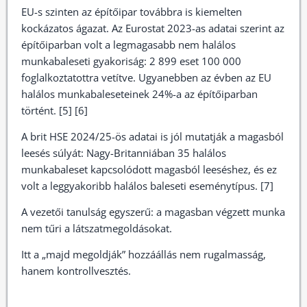
EU-s szinten az építőipar továbbra is kiemelten
kockázatos ágazat. Az Eurostat 2023-as adatai szerint az
építőiparban volt a legmagasabb nem halálos
munkabaleseti gyakoriság: 2 899 eset 100 000
foglalkoztatottra vetítve. Ugyanebben az évben az EU
halálos munkabaleseteinek 24%-a az építőiparban
történt. [5] [6]
A brit HSE 2024/25-ös adatai is jól mutatják a magasból
leesés súlyát: Nagy-Britanniában 35 halálos
munkabaleset kapcsolódott magasból leeséshez, és ez
volt a leggyakoribb halálos baleseti eseménytípus. [7]
A vezetői tanulság egyszerű: a magasban végzett munka
nem tűri a látszatmegoldásokat.
Itt a „majd megoldják” hozzáállás nem rugalmasság,
hanem kontrollvesztés.