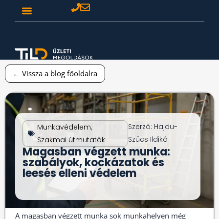
← Vissza a blog főoldalra
Szerző:
Hajdu-
Munkavédelem
,
Szűcs Ildikó
Szakmai útmutatók
Magasban végzett munka:
szabályok, kockázatok és
leesés elleni védelem
A magasban végzett munka sok munkahelyen még