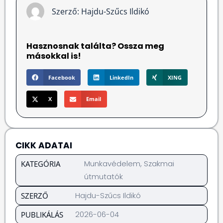
Szerző:
Hajdu-Szűcs Ildikó
Hasznosnak találta? Ossza meg
másokkal is!
Facebook
LinkedIn
XING
X
Email
CIKK ADATAI
Munkavédelem
,
Szakmai
KATEGÓRIA
útmutatók
Hajdu-Szűcs Ildikó
SZERZŐ
2026-06-04
PUBLIKÁLÁS