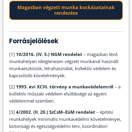
Magasban végzett munka kockázatainak
rendezése
Forrásjelölések
[1]
10/2016. (IV. 5.) NGM rendelet
– magasban lévő
munkahelyen ideiglenesen végzett munkánál használt
munkaeszközök, létrahasználat, kollektív védelem és
kapcsolódó követelmények.
[2]
1993. évi XCIII. törvény a munkavédelemről
– a
kollektív műszaki védelem elsőbbsége az egyéni
védelemmel szemben.
[3]
4/2002. (II. 20.) SzCsM–EüM rendelet
– építési
munkahelyek minimális munkavédelmi követelményei,
biztonsági és egészségvédelmi terv, koordinátori