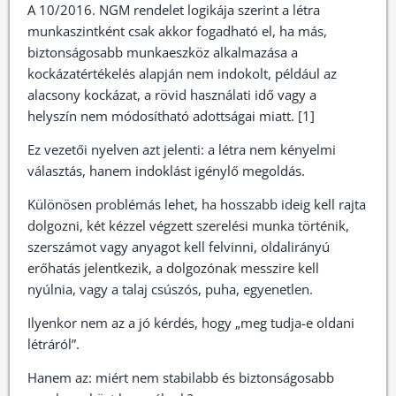
A 10/2016. NGM rendelet logikája szerint a létra
munkaszintként csak akkor fogadható el, ha más,
biztonságosabb munkaeszköz alkalmazása a
kockázatértékelés alapján nem indokolt, például az
alacsony kockázat, a rövid használati idő vagy a
helyszín nem módosítható adottságai miatt. [1]
Ez vezetői nyelven azt jelenti: a létra nem kényelmi
választás, hanem indoklást igénylő megoldás.
Különösen problémás lehet, ha hosszabb ideig kell rajta
dolgozni, két kézzel végzett szerelési munka történik,
szerszámot vagy anyagot kell felvinni, oldalirányú
erőhatás jelentkezik, a dolgozónak messzire kell
nyúlnia, vagy a talaj csúszós, puha, egyenetlen.
Ilyenkor nem az a jó kérdés, hogy „meg tudja-e oldani
létráról”.
Hanem az: miért nem stabilabb és biztonságosabb