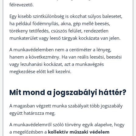
félrevezető.
Egy kisebb szintkülönbség is okozhat súlyos balesetet,
ha például födémnyílás, akna, gép mellé beesés,
törékeny tetőfedés, csúszós felület, rendezetlen
munkaterület vagy leeső tárgyak kockázata van jelen.
A munkavédelemben nem a centiméter a lényeg,
hanem a következmény. Ha van reális leesési, beesési
vagy lezuhanási kockázat, azt a munkavégzés
megkezdése előtt kell kezelni.
Mit mond a jogszabályi háttér?
A magasban végzett munka szabályait több jogszabály
együtt határozza meg.
A munkavédelemről szóló törvény egyik alapelve, hogy
a megelőzésben a
kollektív műszaki védelem