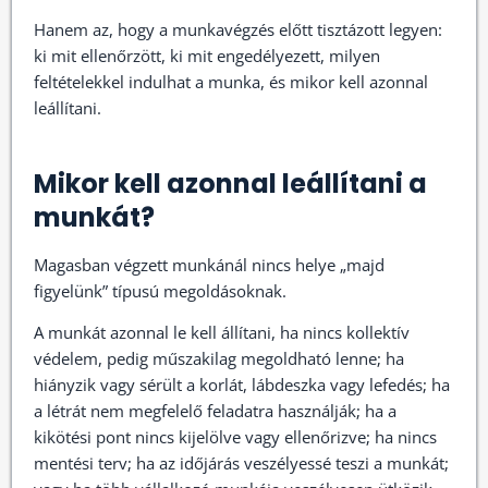
Hanem az, hogy a munkavégzés előtt tisztázott legyen:
ki mit ellenőrzött, ki mit engedélyezett, milyen
feltételekkel indulhat a munka, és mikor kell azonnal
leállítani.
Mikor kell azonnal leállítani a
munkát?
Magasban végzett munkánál nincs helye „majd
figyelünk” típusú megoldásoknak.
A munkát azonnal le kell állítani, ha nincs kollektív
védelem, pedig műszakilag megoldható lenne; ha
hiányzik vagy sérült a korlát, lábdeszka vagy lefedés; ha
a létrát nem megfelelő feladatra használják; ha a
kikötési pont nincs kijelölve vagy ellenőrizve; ha nincs
mentési terv; ha az időjárás veszélyessé teszi a munkát;