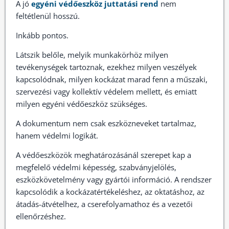
A jó
egyéni védőeszköz juttatási rend
nem
feltétlenül hosszú.
Inkább pontos.
Látszik belőle, melyik munkakörhöz milyen
tevékenységek tartoznak, ezekhez milyen veszélyek
kapcsolódnak, milyen kockázat marad fenn a műszaki,
szervezési vagy kollektív védelem mellett, és emiatt
milyen egyéni védőeszköz szükséges.
A dokumentum nem csak eszközneveket tartalmaz,
hanem védelmi logikát.
A védőeszközök meghatározásánál szerepet kap a
megfelelő védelmi képesség, szabványjelölés,
eszközkövetelmény vagy gyártói információ. A rendszer
kapcsolódik a kockázatértékeléshez, az oktatáshoz, az
átadás-átvételhez, a cserefolyamathoz és a vezetői
ellenőrzéshez.