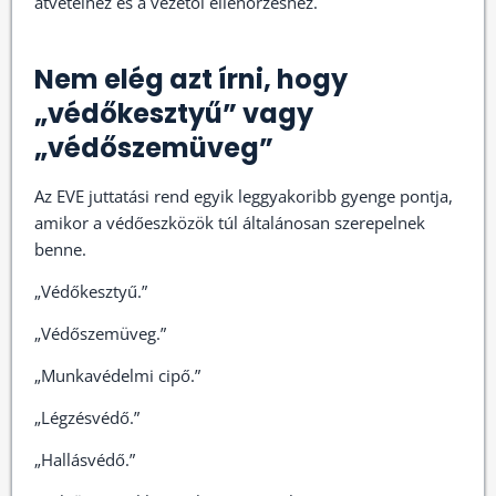
átvételhez és a vezetői ellenőrzéshez.
Nem elég azt írni, hogy
„védőkesztyű” vagy
„védőszemüveg”
Az EVE juttatási rend egyik leggyakoribb gyenge pontja,
amikor a védőeszközök túl általánosan szerepelnek
benne.
„Védőkesztyű.”
„Védőszemüveg.”
„Munkavédelmi cipő.”
„Légzésvédő.”
„Hallásvédő.”