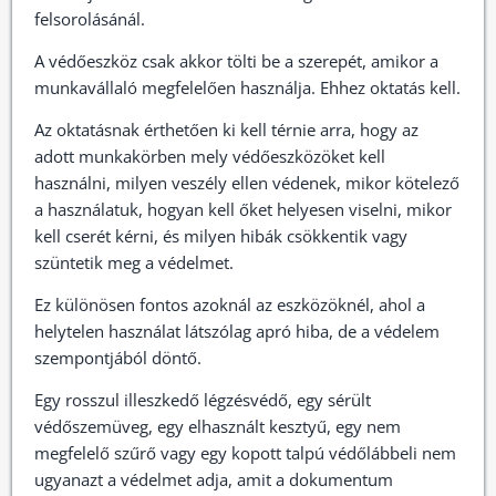
felsorolásánál.
A védőeszköz csak akkor tölti be a szerepét, amikor a
munkavállaló megfelelően használja. Ehhez oktatás kell.
Az oktatásnak érthetően ki kell térnie arra, hogy az
adott munkakörben mely védőeszközöket kell
használni, milyen veszély ellen védenek, mikor kötelező
a használatuk, hogyan kell őket helyesen viselni, mikor
kell cserét kérni, és milyen hibák csökkentik vagy
szüntetik meg a védelmet.
Ez különösen fontos azoknál az eszközöknél, ahol a
helytelen használat látszólag apró hiba, de a védelem
szempontjából döntő.
Egy rosszul illeszkedő légzésvédő, egy sérült
védőszemüveg, egy elhasznált kesztyű, egy nem
megfelelő szűrő vagy egy kopott talpú védőlábbeli nem
ugyanazt a védelmet adja, amit a dokumentum