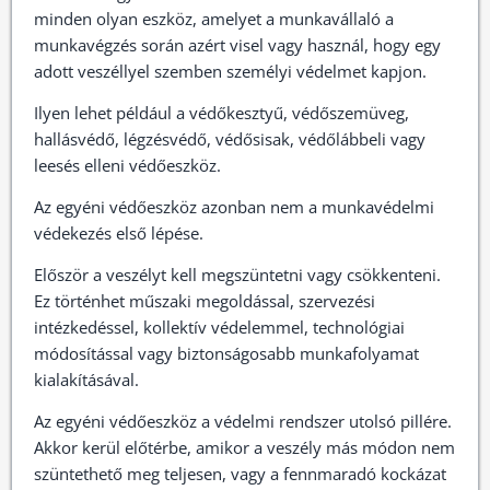
minden olyan eszköz, amelyet a munkavállaló a
munkavégzés során azért visel vagy használ, hogy egy
adott veszéllyel szemben személyi védelmet kapjon.
Ilyen lehet például a védőkesztyű, védőszemüveg,
hallásvédő, légzésvédő, védősisak, védőlábbeli vagy
leesés elleni védőeszköz.
Az egyéni védőeszköz azonban nem a munkavédelmi
védekezés első lépése.
Először a veszélyt kell megszüntetni vagy csökkenteni.
Ez történhet műszaki megoldással, szervezési
intézkedéssel, kollektív védelemmel, technológiai
módosítással vagy biztonságosabb munkafolyamat
kialakításával.
Az egyéni védőeszköz a védelmi rendszer utolsó pillére.
Akkor kerül előtérbe, amikor a veszély más módon nem
szüntethető meg teljesen, vagy a fennmaradó kockázat