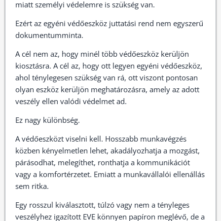
miatt személyi védelemre is szükség van.
Ezért az egyéni védőeszköz juttatási rend nem egyszerű
dokumentumminta.
A cél nem az, hogy minél több védőeszköz kerüljön
kiosztásra. A cél az, hogy ott legyen egyéni védőeszköz,
ahol ténylegesen szükség van rá, ott viszont pontosan
olyan eszköz kerüljön meghatározásra, amely az adott
veszély ellen valódi védelmet ad.
Ez nagy különbség.
A védőeszközt viselni kell. Hosszabb munkavégzés
közben kényelmetlen lehet, akadályozhatja a mozgást,
párásodhat, melegíthet, ronthatja a kommunikációt
vagy a komfortérzetet. Emiatt a munkavállalói ellenállás
sem ritka.
Egy rosszul kiválasztott, túlzó vagy nem a tényleges
veszélyhez igazított EVE könnyen papíron meglévő, de a