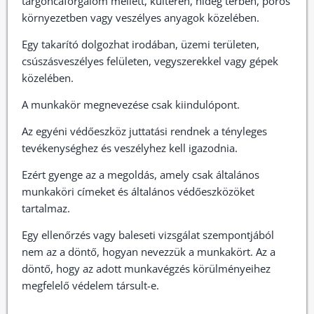
targoncaforgalom mellett, kültéren, hideg térben, poros
környezetben vagy veszélyes anyagok közelében.
Egy takarító dolgozhat irodában, üzemi területen,
csúszásveszélyes felületen, vegyszerekkel vagy gépek
közelében.
A munkakör megnevezése csak kiindulópont.
Az egyéni védőeszköz juttatási rendnek a tényleges
tevékenységhez és veszélyhez kell igazodnia.
Ezért gyenge az a megoldás, amely csak általános
munkaköri címeket és általános védőeszközöket
tartalmaz.
Egy ellenőrzés vagy baleseti vizsgálat szempontjából
nem az a döntő, hogyan nevezzük a munkakört. Az a
döntő, hogy az adott munkavégzés körülményeihez
megfelelő védelem társult-e.