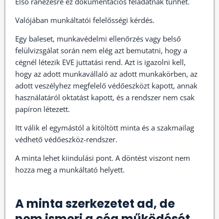
Első ránézésre ez dokumentációs feladatnak tűnhet.
Valójában munkáltatói felelősségi kérdés.
Egy baleset, munkavédelmi ellenőrzés vagy belső
felülvizsgálat során nem elég azt bemutatni, hogy a
cégnél létezik EVE juttatási rend. Azt is igazolni kell,
hogy az adott munkavállaló az adott munkakörben, az
adott veszélyhez megfelelő védőeszközt kapott, annak
használatáról oktatást kapott, és a rendszer nem csak
papíron létezett.
Itt válik el egymástól a kitöltött minta és a szakmailag
védhető védőeszköz-rendszer.
A minta lehet kiindulási pont. A döntést viszont nem
hozza meg a munkáltató helyett.
A minta szerkezetet ad, de
nem ismeri a cég működését