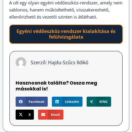
A cél egy olyan egyéni védőeszköz-rendszer, amely nem
sablonos, hanem működtethető, visszakereshető,
ellenőrizhető és vezetői szinten is átlátható.
Egyéni védőeszköz-rendszer kialakítása és
felülvizsgálata
Szerző:
Hajdu-Szűcs Ildikó
Hasznosnak találta? Ossza meg
másokkal is!
Facebook
LinkedIn
XING
X
Email