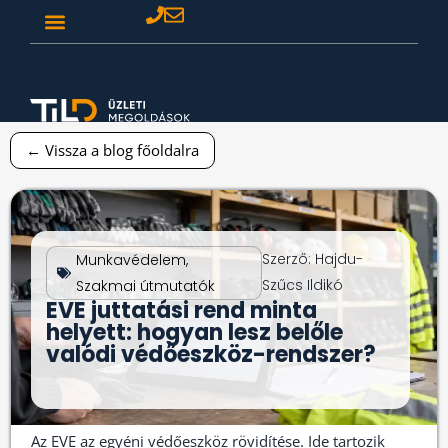
← Vissza a blog főoldalra
Szerző:
Hajdu-
Munkavédelem
,
Szűcs Ildikó
Szakmai útmutatók
EVE juttatási rend minta
helyett: hogyan lesz belőle
valódi védőeszköz-rendszer?
Az EVE az egyéni védőeszköz rövidítése. Ide tartozik