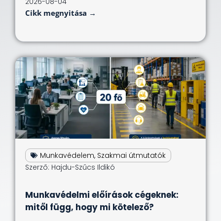
2026-08-04
Cikk megnyitása →
Munkavédelem
,
Szakmai útmutatók
Szerző:
Hajdu-Szűcs Ildikó
Munkavédelmi előírások cégeknek:
mitől függ, hogy mi kötelező?