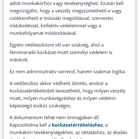
adott munkakörhöz vagy tevékenységhez. Ezután kell
megvizsgálni, hogy a veszély megszüntethető-e vagy
csökkenthető-e műszaki megoldással, szervezési
intézkedéssel, kollektív védelemmel vagy a
munkafolyamat módosításával.
Egyéni védőeszközre ott van szükség, ahol a
fennmaradó kockázat miatt személyi védelem is
indokolt.
Ez nem adminisztratív sorrend, hanem szakmai logika.
A védőeszköz akkor védhető döntés, amikor a
kockázatértékelésből levezethető, hogy milyen veszély
miatt, milyen munkavégzéshez és milyen védelmi
képességű eszköz szükséges.
A dokumentum tehát nem önmagában áll.
Kapcsolódnia kell a
kockázatértékeléshez
, a
munkaköri tevékenységekhez, az oktatáshoz, az átadás-