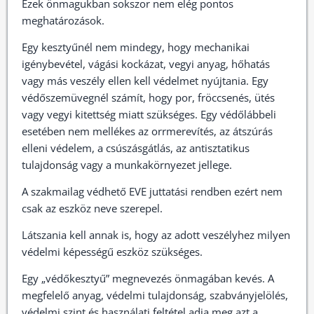
Ezek önmagukban sokszor nem elég pontos
meghatározások.
Egy kesztyűnél nem mindegy, hogy mechanikai
igénybevétel, vágási kockázat, vegyi anyag, hőhatás
vagy más veszély ellen kell védelmet nyújtania. Egy
védőszemüvegnél számít, hogy por, fröccsenés, ütés
vagy vegyi kitettség miatt szükséges. Egy védőlábbeli
esetében nem mellékes az orrmerevítés, az átszúrás
elleni védelem, a csúszásgátlás, az antisztatikus
tulajdonság vagy a munkakörnyezet jellege.
A szakmailag védhető EVE juttatási rendben ezért nem
csak az eszköz neve szerepel.
Látszania kell annak is, hogy az adott veszélyhez milyen
védelmi képességű eszköz szükséges.
Egy „védőkesztyű” megnevezés önmagában kevés. A
megfelelő anyag, védelmi tulajdonság, szabványjelölés,
védelmi szint és használati feltétel adja meg azt a