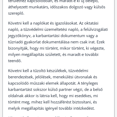
területhez kapcsolódóan, és maradt-e ki új belépő,
áthelyezett munkatárs, időszakos dolgozó vagy külsős
szereplő.
Követni kell a naplókat és igazolásokat. Az oktatási
napló, a tűzvédelmi üzemeltetési napló, a felülvizsgálati
jegyzőkönyv, a karbantartási dokumentum vagy a
tűzriadó gyakorlat dokumentálása nem csak irat. Ezek
bizonyítják, hogy mi történt, mikor történt, ki végezte,
milyen megállapítás született, és maradt-e további
teendő.
Követni kell a tűzoltó készülékek, tűzvédelmi
berendezések, jelölések, menekülési útvonalak és
kapcsolódó műszaki elemek állapotát. A tényleges
karbantartást sokszor külső partner végzi, de a belső
oldalnak akkor is látnia kell, hogy mi esedékes, mi
történt meg, mihez kell hozzáférést biztosítani, és
melyik megállapítás igényel további intézkedést.