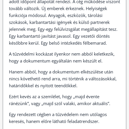
adott időpont állapotát rendezi. A cég működése viszont
tovább változik. Új emberek érkeznek. Helyiségek
funkciója módosul. Anyagok, eszközök, tárolási
szokások, karbantartási igények és külső partnerek
jelennek meg. Egy-egy felülvizsgálat megállapítást tesz.
Egy karbantartó javítást javasol. Egy vezetői döntés
későbbre kerül. Egy belső intézkedés félbemarad.
A tűzvédelmi kockázat ilyenkor nem abból keletkezik,
hogy a dokumentum egyáltalán nem készült el.
Hanem abból, hogy a dokumentum elkészülése után
nincs követhető rend arra, mi történik a változásokkal,
határidőkkel és nyitott teendőkkel.
Ezért kevés az a szemlélet, hogy „majd évente
ránézünk”, vagy „majd szól valaki, amikor aktuális”.
Egy rendezett cégben a tűzvédelem nem utólagos
keresés, hanem előre látható feladatrendszer.