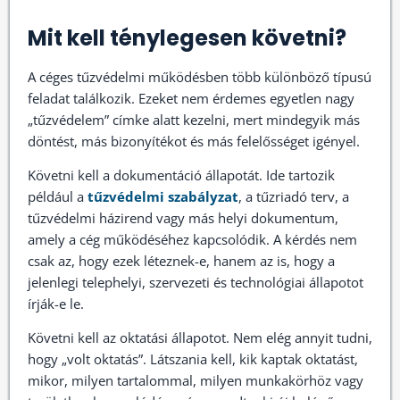
Mit kell ténylegesen követni?
A céges tűzvédelmi működésben több különböző típusú
feladat találkozik. Ezeket nem érdemes egyetlen nagy
„tűzvédelem” címke alatt kezelni, mert mindegyik más
döntést, más bizonyítékot és más felelősséget igényel.
Követni kell a dokumentáció állapotát. Ide tartozik
például a
tűzvédelmi szabályzat
, a tűzriadó terv, a
tűzvédelmi házirend vagy más helyi dokumentum,
amely a cég működéséhez kapcsolódik. A kérdés nem
csak az, hogy ezek léteznek-e, hanem az is, hogy a
jelenlegi telephelyi, szervezeti és technológiai állapotot
írják-e le.
Követni kell az oktatási állapotot. Nem elég annyit tudni,
hogy „volt oktatás”. Látszania kell, kik kaptak oktatást,
mikor, milyen tartalommal, milyen munkakörhöz vagy