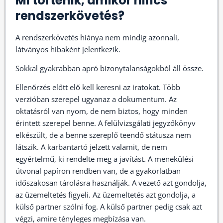
Mi történik, amikor nincs
rendszerkövetés?
A rendszerkövetés hiánya nem mindig azonnali,
látványos hibaként jelentkezik.
Sokkal gyakrabban apró bizonytalanságokból áll össze.
Ellenőrzés előtt elő kell keresni az iratokat. Több
verzióban szerepel ugyanaz a dokumentum. Az
oktatásról van nyom, de nem biztos, hogy minden
érintett szerepel benne. A felülvizsgálati jegyzőkönyv
elkészült, de a benne szereplő teendő státusza nem
látszik. A karbantartó jelzett valamit, de nem
egyértelmű, ki rendelte meg a javítást. A menekülési
útvonal papíron rendben van, de a gyakorlatban
időszakosan tárolásra használják. A vezető azt gondolja,
az üzemeltetés figyeli. Az üzemeltetés azt gondolja, a
külső partner szólni fog. A külső partner pedig csak azt
végzi, amire tényleges megbízása van.