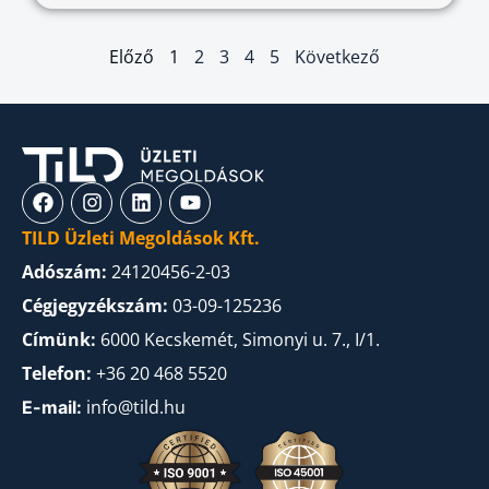
Előző
1
2
3
4
5
Következő
TILD Üzleti Megoldások Kft.
Adószám:
24120456-2-03
Cégjegyzékszám:
03-09-125236
Címünk:
6000 Kecskemét, Simonyi u. 7., I/1.
Telefon:
+36 20 468 5520
info@tild.hu
E-mail: