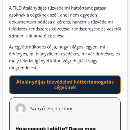
A TILD átalánydíjas tűzvédelmi háttértámogatása
azoknak a cégeknek szól, ahol nem egyetlen
dokumentum pótlása a kérdés, hanem a tűzvédelmi
feladatok rendszeres követése, rendszerezése és vezetői
szinten is átlátható kezelése.
Az együttműködés célja, hogy világos legyen: mi
érvényes, mi hiányzik, mi esedékes, mi vár döntésre, és
mely feladat igényel külön végrehajtást vagy
megrendelést.
Átalánydíjas tűzvédelmi háttértámogatás
cégeknek
Szerző:
Hajdu Tibor
Hasznosnak találta? Ossza meg