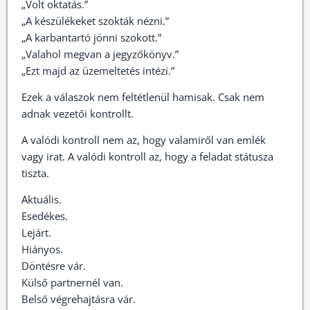
„Volt oktatás.”
„A készülékeket szokták nézni.”
„A karbantartó jönni szokott.”
„Valahol megvan a jegyzőkönyv.”
„Ezt majd az üzemeltetés intézi.”
Ezek a válaszok nem feltétlenül hamisak. Csak nem
adnak vezetői kontrollt.
A valódi kontroll nem az, hogy valamiről van emlék
vagy irat. A valódi kontroll az, hogy a feladat státusza
tiszta.
Aktuális.
Esedékes.
Lejárt.
Hiányos.
Döntésre vár.
Külső partnernél van.
Belső végrehajtásra vár.