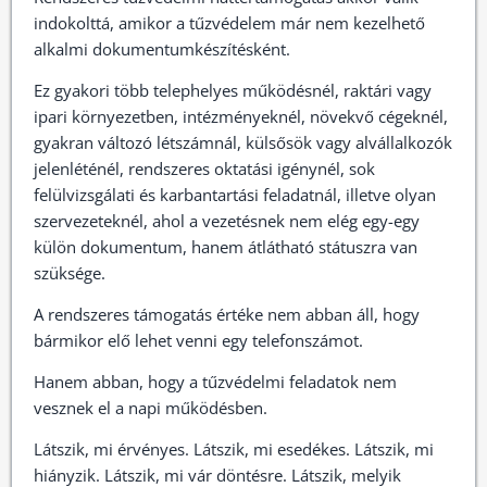
indokolttá, amikor a tűzvédelem már nem kezelhető
alkalmi dokumentumkészítésként.
Ez gyakori több telephelyes működésnél, raktári vagy
ipari környezetben, intézményeknél, növekvő cégeknél,
gyakran változó létszámnál, külsősök vagy alvállalkozók
jelenléténél, rendszeres oktatási igénynél, sok
felülvizsgálati és karbantartási feladatnál, illetve olyan
szervezeteknél, ahol a vezetésnek nem elég egy-egy
külön dokumentum, hanem átlátható státuszra van
szüksége.
A rendszeres támogatás értéke nem abban áll, hogy
bármikor elő lehet venni egy telefonszámot.
Hanem abban, hogy a tűzvédelmi feladatok nem
vesznek el a napi működésben.
Látszik, mi érvényes. Látszik, mi esedékes. Látszik, mi
hiányzik. Látszik, mi vár döntésre. Látszik, melyik