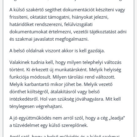
A külső szakértő segíthet dokumentációt készíteni vagy
frissíteni, oktatást támogatni, hiányokat jelezni,
határidőket rendszerezni, felülvizsgálati
dokumentumokat értelmezni, vezetői tájékoztatást adni
és szakmai javaslatot megfogalmazni.
A belső oldalnak viszont akkor is kell gazdája.
Valakinek tudnia kell, hogy milyen telephelyi változás
történt. Ki érkezett új munkatársként. Melyik helyiség
funkciója módosult. Milyen tárolási rend változott.
Melyik karbantartó mikor jöhet be. Melyik vezető
dönthet költségről, átalakításról vagy belső
intézkedésről. Hol van szükség jóváhagyásra. Mit kell
ténylegesen végrehajtani.
A jó együttműködés nem arról szól, hogy a cég „leadja”
a tűzvédelmet egy külső szereplőnek.
Arról szól, hogy a belső működés és a külső szakmai