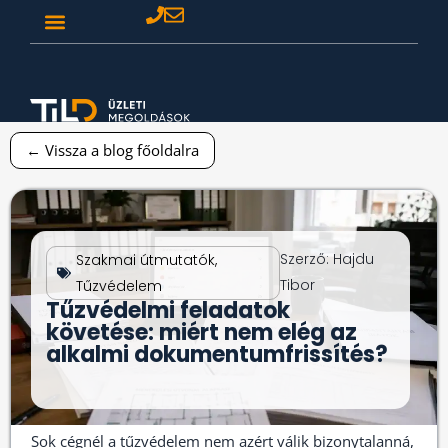
← Vissza a blog főoldalra
Szerző:
Hajdu
Szakmai útmutatók
,
Tibor
Tűzvédelem
Tűzvédelmi feladatok
követése: miért nem elég az
alkalmi dokumentumfrissítés?
Sok cégnél a tűzvédelem nem azért válik bizonytalanná,