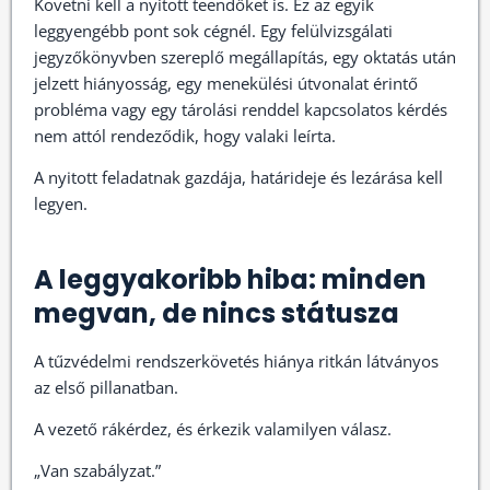
Követni kell a nyitott teendőket is. Ez az egyik
leggyengébb pont sok cégnél. Egy felülvizsgálati
jegyzőkönyvben szereplő megállapítás, egy oktatás után
jelzett hiányosság, egy menekülési útvonalat érintő
probléma vagy egy tárolási renddel kapcsolatos kérdés
nem attól rendeződik, hogy valaki leírta.
A nyitott feladatnak gazdája, határideje és lezárása kell
legyen.
A leggyakoribb hiba: minden
megvan, de nincs státusza
A tűzvédelmi rendszerkövetés hiánya ritkán látványos
az első pillanatban.
A vezető rákérdez, és érkezik valamilyen válasz.
„Van szabályzat.”