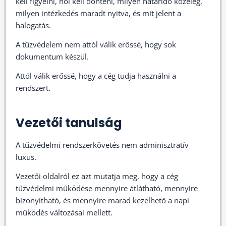
kell figyelni, hol kell dönteni, milyen határidő közeleg,
milyen intézkedés maradt nyitva, és mit jelent a
halogatás.
A tűzvédelem nem attól válik erőssé, hogy sok
dokumentum készül.
Attól válik erőssé, hogy a cég tudja használni a
rendszert.
Vezetői tanulság
A tűzvédelmi rendszerkövetés nem adminisztratív
luxus.
Vezetői oldalról ez azt mutatja meg, hogy a cég
tűzvédelmi működése mennyire átlátható, mennyire
bizonyítható, és mennyire marad kezelhető a napi
működés változásai mellett.