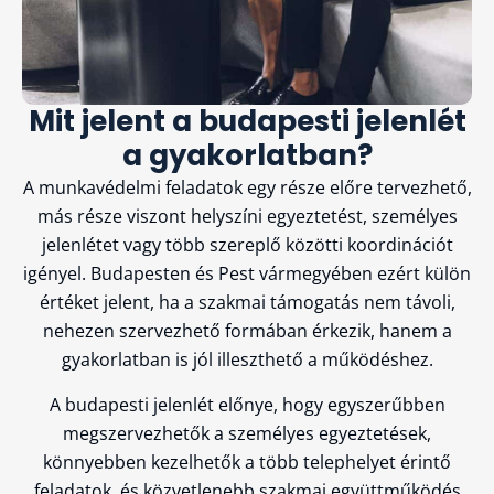
Mit jelent a budapesti jelenlét
a gyakorlatban?
A munkavédelmi feladatok egy része előre tervezhető,
más része viszont helyszíni egyeztetést, személyes
jelenlétet vagy több szereplő közötti koordinációt
igényel. Budapesten és Pest vármegyében ezért külön
értéket jelent, ha a szakmai támogatás nem távoli,
nehezen szervezhető formában érkezik, hanem a
gyakorlatban is jól illeszthető a működéshez.
A budapesti jelenlét előnye, hogy egyszerűbben
megszervezhetők a személyes egyeztetések,
könnyebben kezelhetők a több telephelyet érintő
feladatok, és közvetlenebb szakmai együttműködés