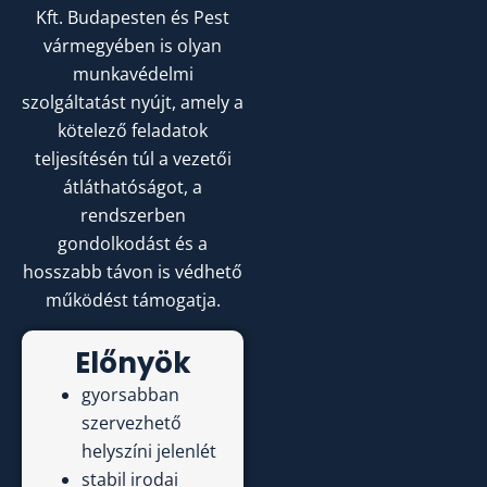
Kft. Budapesten és Pest
vármegyében is olyan
munkavédelmi
szolgáltatást nyújt, amely a
kötelező feladatok
teljesítésén túl a vezetői
átláthatóságot, a
rendszerben
gondolkodást és a
hosszabb távon is védhető
működést támogatja.
Előnyök
gyorsabban
szervezhető
helyszíni jelenlét
stabil irodai