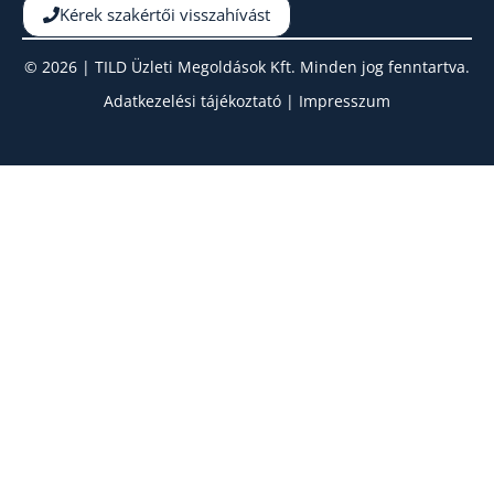
Kérek szakértői visszahívást
© 2026 | TILD Üzleti Megoldások Kft. Minden jog fenntartva.
Adatkezelési tájékoztató
|
Impresszum