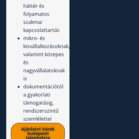
háttér és
folyamatos
szakmai
kapcsolattartás
mikro- és
kisvállalkozásoknak,
valamint közepes
és
nagyvállalatoknak
is
dokumentációtól
a gyakorlati
támogatásig,
rendszerszintű
szemlélettel
Ajánlatot kérek
budapesti
telephelyre