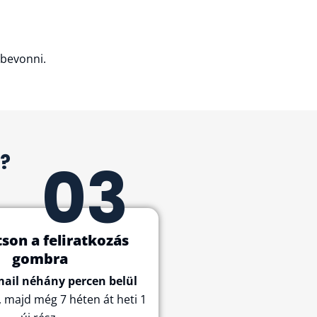
 bevonni.
?
03
tson a feliratkozás
gombra
mail néhány percen belül
, majd még 7 héten át heti 1