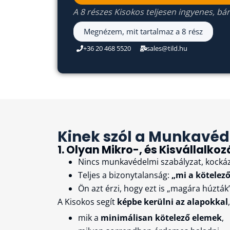
A 8 részes Kisokos teljesen ingyenes, bár
Megnézem, mit tartalmaz a 8 rész
+36 20 468 5520
sales@tild.hu
Kinek szól a Munkavéd
1. Olyan Mikro-, és Kisválla
Nincs munkavédelmi szabályzat, kockáza
Teljes a bizonytalanság:
„mi a kötelez
Ön azt érzi, hogy ezt is „magára húzták
A Kisokos segít
képbe kerülni az alapokkal
mik a
minimálisan kötelező elemek
,