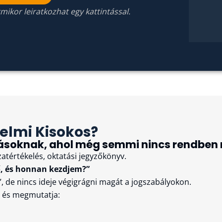
mikor leiratkozhat egy kattintással.
elmi Kisokos?
lkozásoknak, ahol még semmi nincs rendb
tértékelés, oktatási jegyzőkönyv.
ő, és honnan kezdjem?”
”, de nincs ideje végigrágni magát a jogszabályokon.
, és megmutatja: