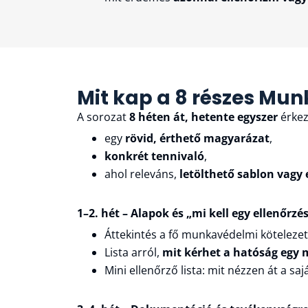
Mit kap a 8 részes Mu
A sorozat
8 héten át, hetente egyszer
érkez
egy
rövid, érthető magyarázat
,
konkrét tennivaló
,
ahol releváns,
letölthető sablon vagy e
1–2. hét – Alapok és „mi kell egy ellenőrzé
Áttekintés a fő munkavédelmi kötelezett
Lista arról,
mit kérhet a hatóság egy
Mini ellenőrző lista: mit nézzen át a sa