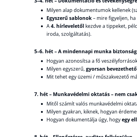
3–4. hét – Dokumentáció és tevékenységre
Milyen alap dokumentumok kellenek (sza
Egyszerű sablonok
– mire figyeljen, 
A
4. hírleveletől
kezdve a tippeket, pél
iroda, szolgáltatás).
5–6. hét – A mindennapi munka biztonsá
Hogyan azonosítsa a fő veszélyforráso
Milyen egyszerű,
gyorsan bevezethető
Mit tehet egy üzemi / műszakvezető má
7. hét – Munkavédelmi oktatás – nem csak
Mitől számít valós munkavédelmi oktat
Milyen gyakran, kiknek, hogyan érdemes
Hogyan dokumentálja úgy, hogy
egy el
8. hét – Ellenőrzésre, auditra felkészülve