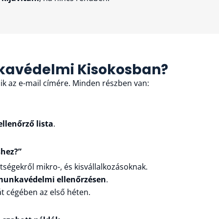
nkavédelmi Kisokosban?
ik az e-mail címére. Minden részben van:
llenőrző lista
.
shez?”
ségekről mikro-, és kisvállalkozásoknak.
 munkavédelmi ellenőrzésen
.
ját cégében az első héten.