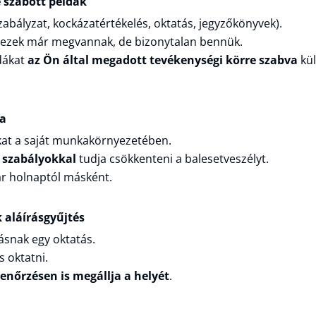
 szabott példák
bályzat, kockázatértékelés, oktatás, jegyzőkönyvek).
ha ezek már megvannak, de bizonytalan bennük.
dákat
az Ön által megadott tevékenységi körre szabva
kül
ga
kat a saját munkakörnyezetében.
 szabályokkal
tudja csökkenteni a balesetveszélyt.
r holnaptól másként.
 aláírásgyűjtés
ásnak egy oktatás.
 oktatni.
lenőrzésen is megállja a helyét
.