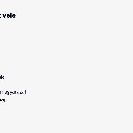
 vele
ek
ő magyarázat.
baj
.