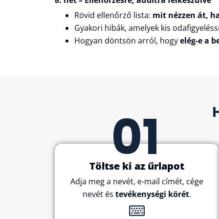
Rövid ellenőrző lista:
mit nézzen át, h
Gyakori hibák, amelyek kis odafigyeléss
Hogyan döntsön arról, hogy
elég-e a b
01
Töltse ki az űrlapot
Adja meg a nevét, e-mail címét, cége
nevét és
tevékenységi körét
.