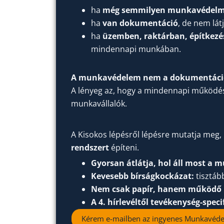
ha
még semmilyen munkavédelmi
ha
van dokumentáció
, de nem lát
ha
üzemben, raktárban, építkezé
mindennapi munkában.
A munkavédelem nem a dokumentációk
A lényeg az, hogy a mindennapi működés
munkavállalók.
A Kisokos lépésről lépésre mutatja meg,
rendszert
építeni.
Gyorsan átlátja, hol áll most a
Kevesebb bírságkockázat:
tisztább
Nem csak papír, hanem működő 
A 4. hírlevéltől tevékenység-spec
Kérem e-mailben az ingyenes Munkavéde