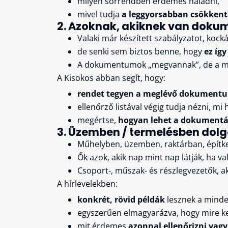
milyen sorrendben érdemes haladni,
mivel tudja
a leggyorsabban csökkente
2. Azoknak, akiknek van dokum
Valaki már készített szabályzatot, kock
de senki sem biztos benne, hogy
ez így
A dokumentumok „megvannak”, de a 
A Kisokos abban segít, hogy:
rendet tegyen a meglévő dokument
ellenőrző listával végig tudja nézni, mi h
megértse,
hogyan lehet a dokumentá
3. Üzemben / termelésben dol
Műhelyben, üzemben, raktárban, épít
Ők azok, akik nap mint nap látják, ha v
Csoport-, műszak- és részlegvezetők, a
A hírlevelekben:
konkrét, rövid példák
lesznek a mind
egyszerűen elmagyarázva, hogy mire kell
mit érdemes
azonnal ellenőrizni vagy