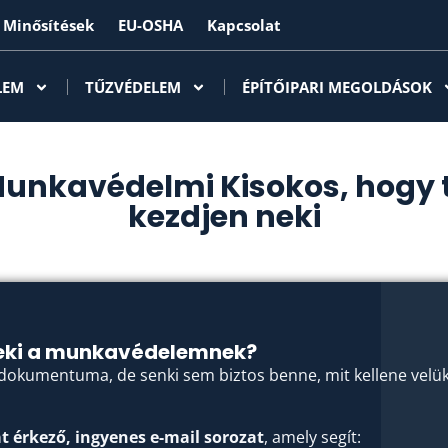
Minősítések
EU-OSHA
Kapcsolat
LEM
TŰZVÉDELEM
ÉPÍTŐIPARI MEGOLDÁSOK
Munkavédelmi Kisokos, hogy 
kezdjen neki
neki a munkavédelemnek?
okumentuma, de senki sem biztos benne, mit kellene velük
t érkező, ingyenes e-mail sorozat
, amely segít: