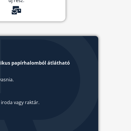
új rész.
tikus papírhalomból átlátható
asnia.
.
iroda vagy raktár.