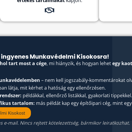
értékes tartalmakat
kapjon.
es ingyenes Munkavédelmi Kisokosra!
hol tart most a cége
, mi hiányzik, és hogyan lehet
egy kao
 munkavédelemben
– nem kell jogszabály-kommentárokat olv
an látja, mit kérhet a hatóság egy ellenőrzésen.
rendszer:
példákkal, ellenőrző listákkal, gyakorlati tippekkel
ifikus tartalom:
más példát kap egy építőipari cég, mint egy 
lmi Kisokost
s e-mail. Nincs rejtett kötelezettség, bármikor leiratkozhat.