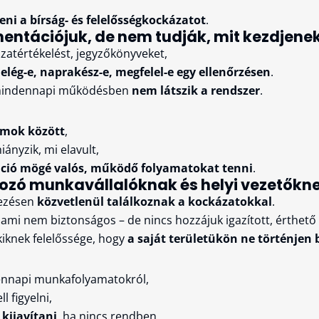
ni a bírság- és felelősségkockázatot
.
entációjuk, de nem tudják, mit kezdjenek
ázatértékelést, jegyzőkönyveket,
 elég-e, naprakész-e, megfelel-e egy ellenőrzésen
.
mindennapi működésben
nem látszik a rendszer
.
umok között
,
iányzik, mi elavult,
ció mögé valós, működő folyamatokat tenni
.
gozó munkavállalóknak és helyi vezetőkn
kezésen
közvetlenül találkoznak a kockázatokkal
.
alami nem biztonságos – de nincs hozzájuk igazított, érthet
kiknek felelőssége, hogy
a saját területükön ne történjen 
ennapi munkafolyamatokról,
 figyelni,
 kijavítani
, ha nincs rendben.