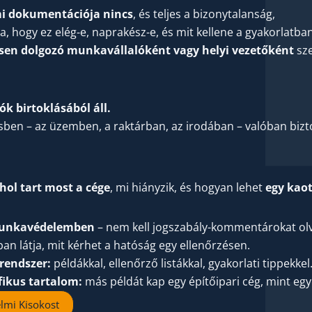
 dokumentációja nincs
, és teljes a bizonytalanság,
ja, hogy ez elég-e, naprakész-e, és mit kellene a gyakorlatban
sen dolgozó munkavállalóként vagy helyi vezetőként
sze
 birtoklásából áll.
ben – az üzemben, a raktárban, az irodában – valóban bi
hol tart most a cége
, mi hiányzik, és hogyan lehet
egy kao
 munkavédelemben
– nem kell jogszabály-kommentárokat olv
an látja, mit kérhet a hatóság egy ellenőrzésen.
rendszer:
példákkal, ellenőrző listákkal, gyakorlati tippekkel
ifikus tartalom:
más példát kap egy építőipari cég, mint egy 
lmi Kisokost