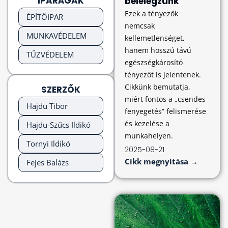
IPARÁGAK
belélegzünk
Ezek a tényezők
ÉPÍTŐIPAR
nemcsak
MUNKAVÉDELEM
kellemetlenséget,
hanem hosszú távú
TŰZVÉDELEM
egészségkárosító
tényezőt is jelentenek.
Cikkünk bemutatja,
SZERZŐK
miért fontos a „csendes
Hajdu Tibor
fenyegetés” felismerése
és kezelése a
Hajdu-Szűcs Ildikó
munkahelyen.
Tornyi Ildikó
2025-08-21
Cikk megnyitása →
Fejes Balázs