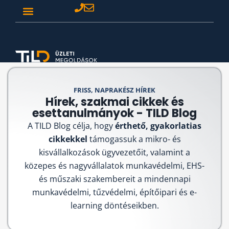
FRISS, NAPRAKÉSZ HÍREK
Hírek, szakmai cikkek és
esettanulmányok - TILD Blog
A TILD Blog célja, hogy
érthető, gyakorlatias
cikkekkel
támogassuk a mikro- és
kisvállalkozások ügyvezetőit, valamint a
közepes és nagyvállalatok munkavédelmi, EHS-
és műszaki szakembereit a mindennapi
munkavédelmi, tűzvédelmi, építőipari és e-
learning döntéseikben.