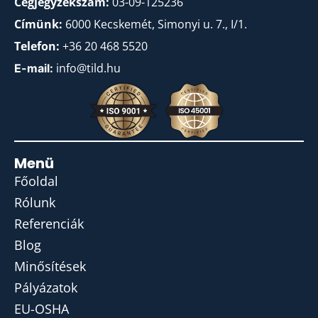
Cégjegyzékszám:
03-09-125236
Címünk:
6000 Kecskemét, Simonyi u. 7., I/1.
Telefon:
+36 20 468 5520
info@tild.hu
E-mail:
Menü
Főoldal
Rólunk
Referenciák
Blog
Minősítések
Pályázatok
EU-OSHA