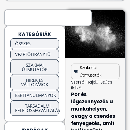
KATEGÓRIÁK
ÖSSZES
VEZETŐI IRÁNYTŰ
SZAKMAI
Szakmai
ÚTMUTATÓK
útmutatók
HÍREK ÉS
Szerző:
Hajdu-Szűcs
VÁLTOZÁSOK
Ildikó
Por és
ESETTANULMÁNYOK
légszennyezés a
TÁRSADALMI
munkahelyen,
FELELŐSSÉGVÁLLALÁS
avagy a csendes
fenyegetés, amit