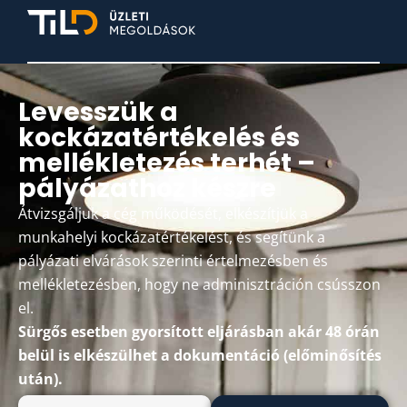
Levesszük a
kockázatértékelés és
mellékletezés terhét –
pályázathoz készre
Átvizsgáljuk a cég működését, elkészítjük a
munkahelyi kockázatértékelést, és segítünk a
pályázati elvárások szerinti értelmezésben és
mellékletezésben, hogy ne adminisztráción csússzon
el.
Sürgős esetben gyorsított eljárásban akár 48 órán
belül is elkészülhet a dokumentáció (előminősítés
után).