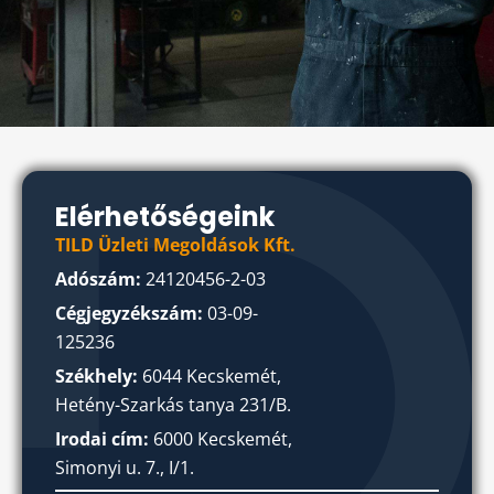
Elérhetőségeink
TILD Üzleti Megoldások Kft.
Adószám:
24120456-2-03
Cégjegyzékszám:
03-09-
125236
Székhely:
6044 Kecskemét,
Hetény-Szarkás tanya 231/B.
Irodai cím:
6000 Kecskemét,
Simonyi u. 7., I/1.