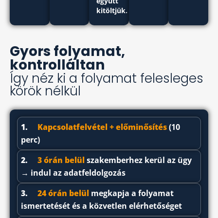
együtt
kitöltjük.
Gyors folyamat,
kontrolláltan
Így néz ki a folyamat felesleges
körök nélkül
1.
Kapcsolatfelvétel + előminősítés
(10
perc)
2.
3 órán belül
szakemberhez kerül az ügy
→ indul az adatfeldolgozás
3.
24 órán belül
megkapja a folyamat
ismertetését és a közvetlen elérhetőséget