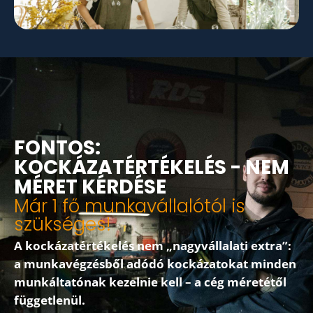
FONTOS:
KOCKÁZATÉRTÉKELÉS - NEM
MÉRET KÉRDÉSE
Már 1 fő munkavállalótól is
szükséges!
A kockázatértékelés nem „nagyvállalati extra”:
a munkavégzésből adódó kockázatokat minden
munkáltatónak kezelnie kell – a cég méretétől
függetlenül.