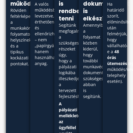
működését
is
dokumentumot
A valós
Ha
működésből
rendbe
is
határidő
Röviden
levezetve,
szorít,
feltérképezzük
tenni
elkészítünk
érthetően
előminősítés
a
Segítünk
Amennyiben
és
után
munkaköröket,
megfogalmazni
a
ellenőrizhetően
felmérjük,
folyamatokat,
a
folyamat
– nem
hogy
helyszíneket
szükséges
közben
„papírgyártás”,
vállalható-
és a
részeket
kiderül,
hanem
e a
48
tipikus
úgy,
hogy
használható
órás
kockázati
hogy a
további
anyag.
ütemezés
(e
pontokat.
pályázati
munkavédelmi
működés/ke
logikába
dokumentáció
telephely
illeszkedjen
szükséges,
esetén).
a
abban
tervezett
is
fejlesztéshez.
segítünk.
A
pályázati
mellékletet
az
ügyféllel