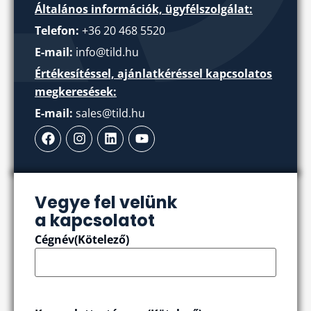
Általános információk, ügyfélszolgálat:
Telefon:
+36 20 468 5520
E-mail:
info@tild.hu
Értékesítéssel, ajánlatkéréssel kapcsolatos
megkeresések:
E-mail:
sales@tild.hu
Vegye fel velünk
a kapcsolatot
Cégnév
(Kötelező)