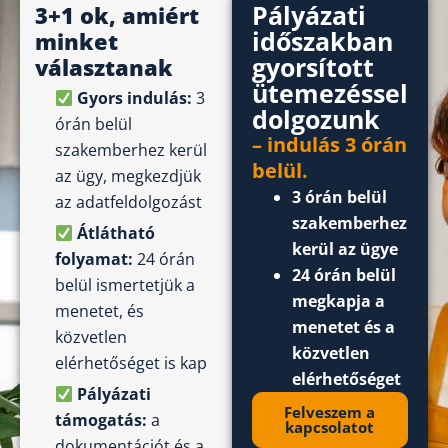
Pályázati
3+1 ok, amiért
időszakban
minket
gyorsított
választanak
ütemezéssel
Gyors indulás:
3
dolgozunk
órán belül
– indulás 3 órán
szakemberhez kerül
belül.
az ügy, megkezdjük
3 órán belül
az adatfeldolgozást
szakemberhez
Átlátható
kerül az ügye
folyamat:
24 órán
24 órán belül
belül ismertetjük a
megkapja a
menetet, és
menetet és a
közvetlen
közvetlen
elérhetőséget is kap
elérhetőséget
Pályázati
Felveszem a
támogatás:
a
kapcsolatot
dokumentációt és a