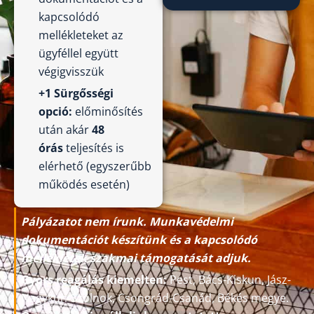
kapcsolódó
mellékleteket az
ügyféllel együtt
végigvisszük
+1 Sürgősségi
opció:
előminősítés
után akár
48
órás
teljesítés is
elérhető (egyszerűbb
működés esetén)
Pályázatot nem írunk. Munkavédelmi
dokumentációt készítünk és a kapcsolódó
mellékletek szakmai támogatását adjuk.
Gyors reagálás kiemelten:
Pest, Bács-Kiskun, Jász-
Nagykun-Szolnok, Csongrád-Csanád, Békés megye.