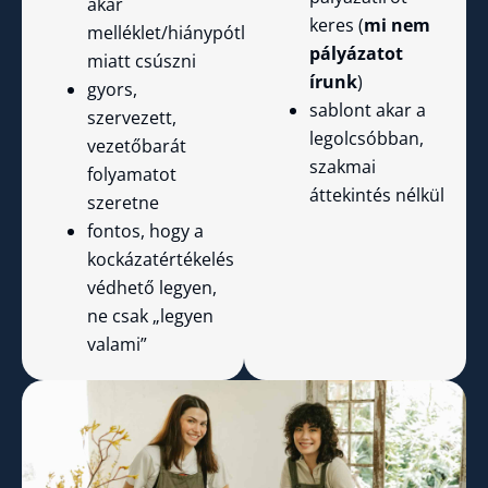
akar
keres (
mi nem
melléklet/hiánypótlás
pályázatot
miatt csúszni
írunk
)
gyors,
sablont akar a
szervezett,
legolcsóbban,
vezetőbarát
szakmai
folyamatot
áttekintés nélkül
szeretne
fontos, hogy a
kockázatértékelés
védhető legyen,
ne csak „legyen
valami”