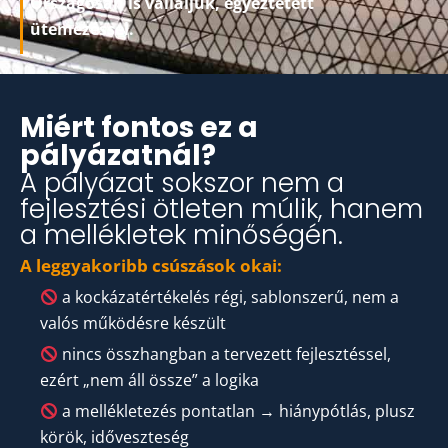
Országosan is vállaljuk, egyeztetett
ütemezéssel.
Miért fontos ez a
pályázatnál?
A pályázat sokszor nem a
fejlesztési ötleten múlik, hanem
a mellékletek minőségén.
A leggyakoribb csúszások okai:
a kockázatértékelés régi, sablonszerű, nem a
valós működésre készült
nincs összhangban a tervezett fejlesztéssel,
ezért „nem áll össze” a logika
a mellékletezés pontatlan → hiánypótlás, plusz
körök, időveszteség