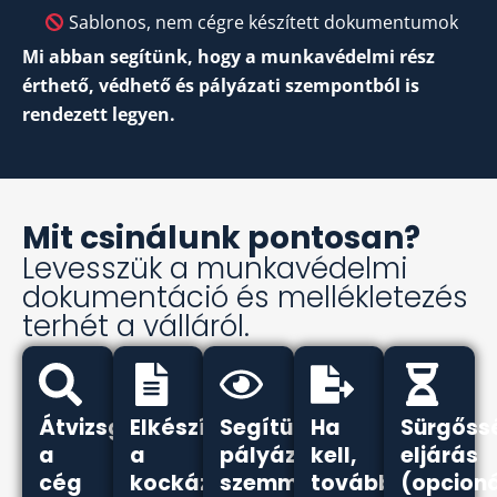
Sablonos, nem cégre készített dokumentumok
Mi abban segítünk, hogy a munkavédelmi rész
érthető, védhető és pályázati szempontból is
rendezett legyen.
Mit csinálunk pontosan?
Levesszük a munkavédelmi
dokumentáció és mellékletezés
terhét a válláról.
Átvizsgáljuk
Elkészítjük
Segítünk
Ha
Sürgőss
a
a
pályázati
kell,
eljárás
cég
kockázatértékelést
szemmel
további
(opcioná