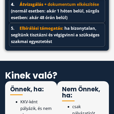
4.
Átvizsgálás +
dokumentum elkészítése
(normál esetben: akár 1 héten belül, sürgős
esetben: akár 48 órán belül)
5.
Elbírálási támogatás:
ha bizonytalan,
segítünk tisztázni és végigvinni a szükséges
szakmai egyeztetést
Kinek való?
Önnek, ha:
Nem Önnek,
ha:
KKV-ként
csak
pályázik, és nem
pályázatírót