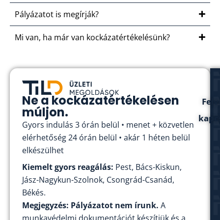
Pályázatot is megírják?
Mi van, ha már van kockázatértékelésünk?
Ne a kockázatértékelésen
Fel
múljon.
kapc
Gyors indulás 3 órán belül • menet + közvetlen
elérhetőség 24 órán belül • akár 1 héten belül
elkészülhet
Kiemelt gyors reagálás:
Pest, Bács-Kiskun,
Jász-Nagykun-Szolnok, Csongrád-Csanád,
Békés.
Megjegyzés:
Pályázatot nem írunk.
A
munkavédelmi dokumentációt készítjük és a